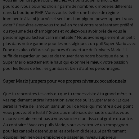
vous limiter lorsque vous cherchez vos pulls Super Mario. C'est
pourquoi vous pourrez choisir parmi de nombreux modèles différents
dans la boutique EMP. Vous voulez éviter une baisse de régime
imminente à la mi-journée et seul un champignon power-up peut vous
aider ? Peut-être avez-vous trouvé en Yoshi votre représentant préféré
du royaume des champignons et voulez-vous avoir près de vous le
personnage au facteur câlin inimitable ? Nous avons également un petit
plus dans notre gamme pour les nostalgiques : un pull Super Mario avec
l'une des plus célèbres séquences d'ouverture de l'univers Mario ! Il
suffit de regarder un peu et de trouver dans notre boutique de pulls
Super Mario exactement le haut qui exprime le mieux votre passion
pour les fleurs de feu, les gumbas et bien d'autres personnages.
Super Mario jumpers pour vos propres niveaux occasionnels
Que tu rencontres tes amis ou que tu rendes visite à ta grand-mère, tu
vas rapidement attirer l'attention avec nos pulls Super Mario ! Et que
serait la "Fête de l'amour" sans un pull de Noël qui montre à quel point
vous pouvez être festif ? Grâce aux matériaux de haute qualité, vous
n'aurez certainement pas à vous soucier d'un tissu qui gratte ou autre.
Au contraire ! Avec ces pulls Mario, vous avez trouvé un compagnon
pour les canapés détendus et les après-midi de jeu. Si parfaitement
équipés, rien ne vous empêche de passer au niveau supérieur.