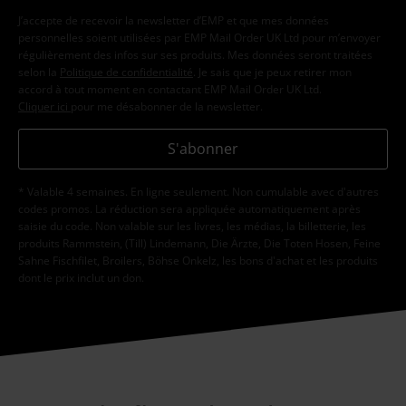
J’accepte de recevoir la newsletter d’EMP et que mes données
personnelles soient utilisées par EMP Mail Order UK Ltd pour m’envoyer
régulièrement des infos sur ses produits. Mes données seront traitées
selon la
Politique de confidentialité
. Je sais que je peux retirer mon
accord à tout moment en contactant EMP Mail Order UK Ltd.
Cliquer ici
pour me désabonner de la newsletter.
S'abonner
* Valable 4 semaines. En ligne seulement. Non cumulable avec d'autres
codes promos. La réduction sera appliquée automatiquement après
saisie du code. Non valable sur les livres, les médias, la billetterie, les
produits Rammstein, (Till) Lindemann, Die Ärzte, Die Toten Hosen, Feine
Sahne Fischfilet, Broilers, Böhse Onkelz, les bons d'achat et les produits
dont le prix inclut un don.