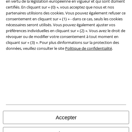
Clauses de confidentialité
en vertu de la législation européenne en vigueur et qui sont dûment
certifiés. En cliquant sur « {0} », vous acceptez que nous et nos
partenaires utilisions des cookies. Vous pouvez également refuser ce
Élimination des déchets et protection de l'environnement
consentement en cliquant sur « {1} » - dans ce cas, seuls les cookies
nécessaires seront utilisés. Vous pouvez également ajuster vos
Déclaration de Conformité
préférences individuelles en cliquant sur « {2} ». Vous avez le droit de
révoquer ou de modifier votre consentement à tout moment en
Informations sur l'accessibilité
cliquant sur « {3} ». Pour plus dinformations sur la protection des
données, veuillez consulter le site
Politique de confidentialité
.
Paramètres des Cookies
Période de rétractation
Tous nos prix sont T.T.C. Cependant, ils ne comprennent pas
les frais
denvoi.
© 1986-2026 Large Popmerchandising BV
Accepter
Boutiques en ligne EMP