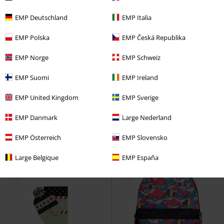
EMP Deutschland
EMP Italia
EMP Polska
EMP Česká Republika
EMP Norge
EMP Schweiz
Stock faible
%
EMP Suomi
EMP Ireland
PVC
€ 49,95
€ 32,99
€ 68,99
EMP United Kingdom
EMP Sverige
Évolutions Carapuce
Pokémon
Loungefly - Floral Pikachu
Sac à dos
Pokémon
Sac à bandoulière
EMP Danmark
Large Nederland
EMP Österreich
EMP Slovensko
Large Belgique
EMP España