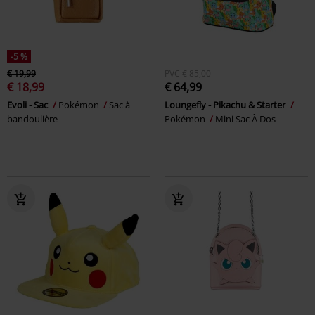
-5 %
€ 19,99
PVC
€ 85,00
€ 18,99
€ 64,99
Evoli - Sac
Pokémon
Sac à
Loungefly - Pikachu & Starter
bandoulière
Pokémon
Mini Sac À Dos