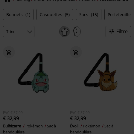
Bonnets
(1)
Casquettes
(5)
Sacs
(15)
Portefeuilles
Filtre
PVC
€ 37,99
PVC
€ 37,99
€ 32,99
€ 32,99
Bulbizarre
Pokémon
Sac à
Évoli
Pokémon
Sac à
bandoulière
bandoulière