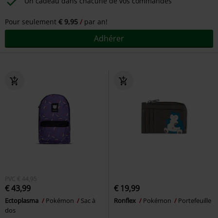
Un cadeau dans chacune de vos commandes
Pour seulement
€ 9,95
par an!
Adhérer
PVC
€ 44,95
€ 43,99
€ 19,99
Ectoplasma
Pokémon
Sac à
Ronflex
Pokémon
Portefeuille
dos