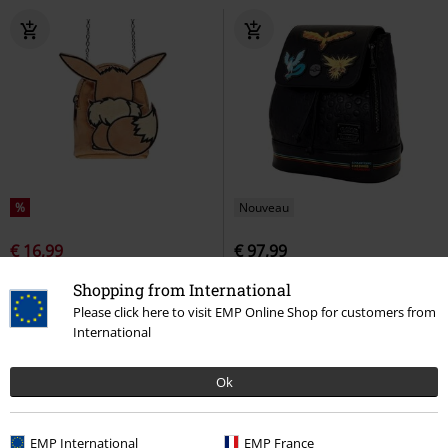
%
Nouveau
€ 16,99
€ 97,99
Evoli - Sac
Pokémon
Sac à
Loungefly - Oiseaux Légendaires
Shopping from International
bandoulière
Pokémon
Mini Sac À Dos
Please click here to visit EMP Online Shop for customers from
International
Ok
EMP International
EMP France