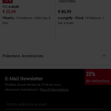
-25 %
Stock faible
PVC
€ 34,99
€ 25,99
€ 86,99
Pikachu
Pokémon
Mini Sac À
Loungefly - Floral
Pokémon
Dos
Sac à main
Pokemon Accessories
15%
E-Mail Newsletter
de réduction
Profitez d'une remise de 15 % en vous
abonnant maintenant !
Plus d'informations