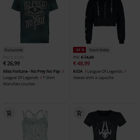
Exclusivité
-34 %
Stock faible
PVC
€ 37,99
PVC
€ 74,99
€ 26,99
€ 48,99
Miss Fortune - No Prey No Pay
K/DA
League Of Legends
League Of Legends
T-Shirt
Sweat-shirt à capuche
Manches courtes