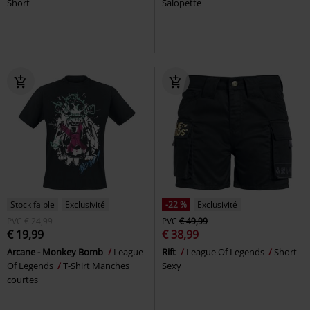
Short
Salopette
Stock faible
Exclusivité
-22 %
Exclusivité
PVC
€ 24,99
PVC
€ 49,99
€ 19,99
€ 38,99
Arcane - Monkey Bomb
League
Rift
League Of Legends
Short
Of Legends
T-Shirt Manches
Sexy
courtes