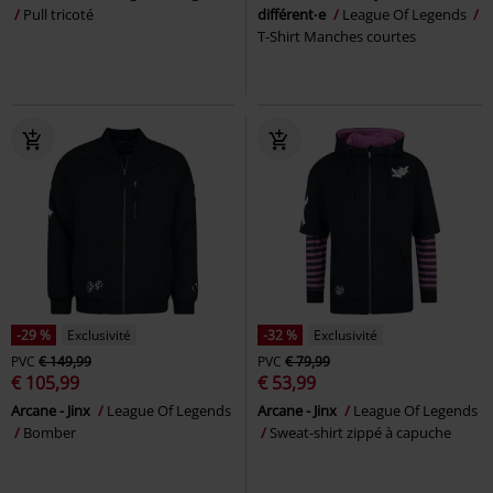
Pull tricoté
différent·e
League Of Legends
T-Shirt Manches courtes
-29 %
Exclusivité
-32 %
Exclusivité
PVC
€ 149,99
PVC
€ 79,99
€ 105,99
€ 53,99
Arcane - Jinx
League Of Legends
Arcane - Jinx
League Of Legends
Bomber
Sweat-shirt zippé à capuche