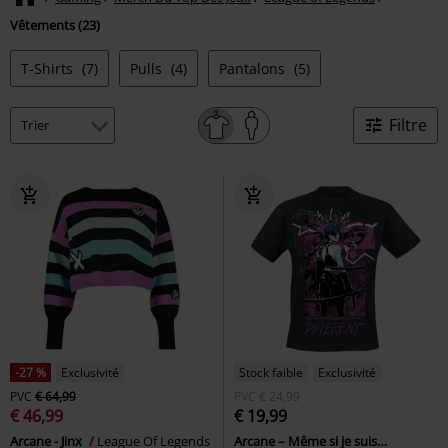
Vêtements (23)
T-Shirts
(7)
Pulls
(4)
Pantalons
(5)
Filtre
-27 %
Exclusivité
Stock faible
Exclusivité
PVC
€ 64,99
PVC
€ 24,99
€ 46,99
€ 19,99
Arcane - Jinx
League Of Legends
Arcane – Même si je suis…