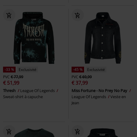
-33 %
Exclusivité
-45 %
Exclusivité
PVC
€ 77,99
PVC
€ 69,99
€ 51,99
€ 37,99
Thresh
League Of Legends
Miss Fortune - No Prey No Pay
Sweat-shirt à capuche
League Of Legends
Veste en
Jean