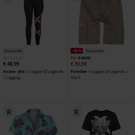
Exclusivité
-38 %
Exclusivité
PVC
€ 54,99
PVC
€ 49,99
€ 48,99
€ 30,99
Arcane - Jinx
League Of Legends
Porodise
League Of Legends
Legging
Short