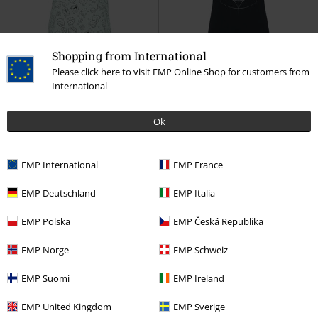
Shopping from International
Stock faible
Exclusivité
Stock faible
Exclusivité
Please click here to visit EMP Online Shop for customers from
PVC
€ 39,99
PVC
€ 29,99
International
€ 32,99
€ 26,99
Poro
League Of Legends
Top
Coven - Owl Icon
League Of
Ok
Legends
T-Shirt Manches
courtes
EMP International
EMP France
EMP Deutschland
EMP Italia
EMP Polska
EMP Česká Republika
EMP Norge
EMP Schweiz
EMP Suomi
EMP Ireland
EMP United Kingdom
EMP Sverige