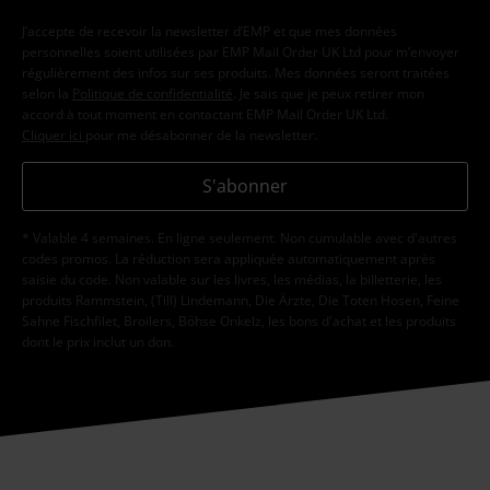
J’accepte de recevoir la newsletter d’EMP et que mes données
personnelles soient utilisées par EMP Mail Order UK Ltd pour m’envoyer
régulièrement des infos sur ses produits. Mes données seront traitées
selon la
Politique de confidentialité
. Je sais que je peux retirer mon
accord à tout moment en contactant EMP Mail Order UK Ltd.
Cliquer ici
pour me désabonner de la newsletter.
S'abonner
* Valable 4 semaines. En ligne seulement. Non cumulable avec d'autres
codes promos. La réduction sera appliquée automatiquement après
saisie du code. Non valable sur les livres, les médias, la billetterie, les
produits Rammstein, (Till) Lindemann, Die Ärzte, Die Toten Hosen, Feine
Sahne Fischfilet, Broilers, Böhse Onkelz, les bons d'achat et les produits
dont le prix inclut un don.