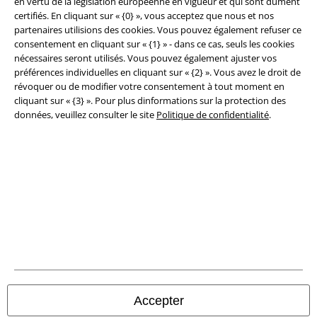
en vertu de la législation européenne en vigueur et qui sont dûment
certifiés. En cliquant sur « {0} », vous acceptez que nous et nos
Clauses de confidentialité
partenaires utilisions des cookies. Vous pouvez également refuser ce
consentement en cliquant sur « {1} » - dans ce cas, seuls les cookies
Élimination des déchets et protection de l'environnement
nécessaires seront utilisés. Vous pouvez également ajuster vos
préférences individuelles en cliquant sur « {2} ». Vous avez le droit de
Déclaration de Conformité
révoquer ou de modifier votre consentement à tout moment en
cliquant sur « {3} ». Pour plus dinformations sur la protection des
données, veuillez consulter le site
Politique de confidentialité
.
Informations sur l'accessibilité
Paramètres des Cookies
Période de rétractation
Tous nos prix sont T.T.C. Cependant, ils ne comprennent pas
les frais
denvoi.
© 1986-2026 Large Popmerchandising BV
Accepter