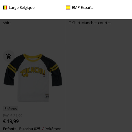
€ 19,99
Large Belgique
EMP España
€ 19,99
€ 14,99
Enfants - Creeper
Minecraft
T-
Crafting Since Alpha
Minecraft
shirt
T-Shirt Manches courtes
Enfants
PVC
€ 21,99
€ 19,99
Enfants - Pikachu 025
Pokémon