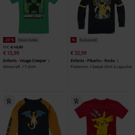
-20 %
Stock faible
%
Exclusivité
PVC
€ 19,99
€ 15,99
€ 32,99
Enfants - Visage Creeper
Enfants - Pikachu - Rocks
Minecraft
T-shirt
Pokémon
Sweat-Shirt à capuche