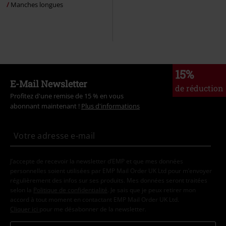
Manches longues
15%
E-Mail Newsletter
de réduction
Profitez d'une remise de 15 % en vous
abonnant maintenant !
Plus d'informations
J’accepte de recevoir la newsletter d’EMP et que mes données
personnelles soient utilisées par EMP Mail Order UK Ltd pour m’envoyer
régulièrement des infos sur ses produits. Mes données seront traitées
selon la
Politique de confidentialité
. Je sais que je peux retirer mon
accord à tout moment en contactant EMP Mail Order UK Ltd.
Cliquer ici
pour me désabonner de la newsletter.