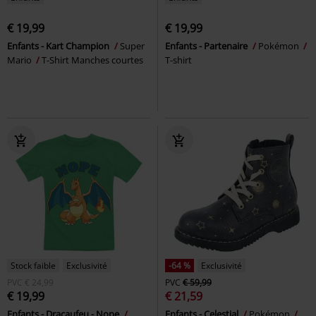
€ 19,99
€ 19,99
Enfants - Kart Champion
Super
Enfants - Partenaire
Pokémon
Mario
T-Shirt Manches courtes
T-shirt
Stock faible
Exclusivité
-64 %
Exclusivité
PVC
€ 24,99
PVC
€ 59,99
€ 19,99
€ 21,59
Enfants - Dracaufeu - Nope
Enfants - Celestial
Pokémon