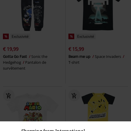
%
Exclusivité
%
Exclusivité
€ 19,99
€ 15,99
Gotta Go Fast
Sonic the
Beam me up
Space Invaders
Hedgehog
Pantalon de
T-shirt
survêtement
Shopping from International