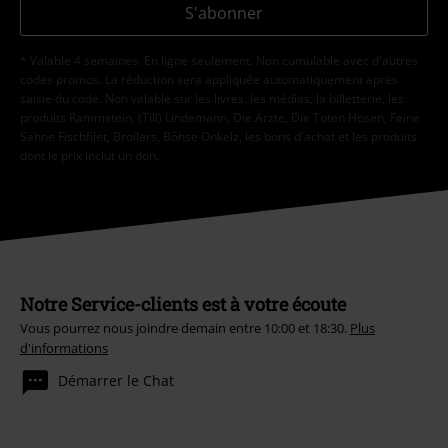
S'abonner
* Valable 4 semaines. En ligne seulement. Non cumulable avec d'autres
codes promos. La réduction sera appliquée automatiquement après
saisie du code. Non valable sur les livres, les médias, la billetterie, les
produits Rammstein, (Till) Lindemann, Die Ärzte, Die Toten Hosen, Feine
Sahne Fischfilet, Broilers, Böhse Onkelz, les bons d'achat et les produits
dont le prix inclut un don.
Notre Service-clients est à votre écoute
Vous pourrez nous joindre demain entre 10:00 et 18:30.
Plus
d'informations
Démarrer le Chat