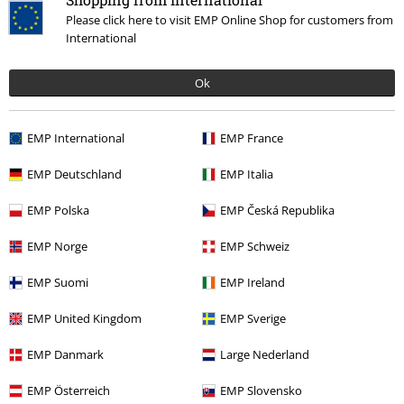
Please click here to visit EMP Online Shop for customers from
International
Stock faible
Enfants
Exclusivité
Enfants
PVC
€ 32,99
Ok
€ 19,99
€ 26,99
Enfants - Personnages
Super
Enfants - Pikachu - Charged for
Mario
T-shirt
snoozing!
Pokémon
Pyjama
EMP International
EMP France
pour enfant
EMP Deutschland
EMP Italia
EMP Polska
EMP Česká Republika
EMP Norge
EMP Schweiz
EMP Suomi
EMP Ireland
EMP United Kingdom
EMP Sverige
EMP Danmark
Large Nederland
EMP Österreich
EMP Slovensko
Stock faible
Enfants
-25 %
Stock faible