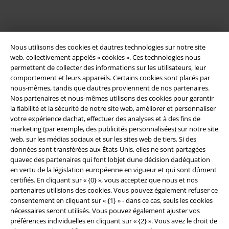
Nous utilisons des cookies et dautres technologies sur notre site
web, collectivement appelés « cookies ». Ces technologies nous
permettent de collecter des informations sur les utilisateurs, leur
comportement et leurs appareils. Certains cookies sont placés par
nous-mêmes, tandis que dautres proviennent de nos partenaires.
Nos partenaires et nous-mêmes utilisons des cookies pour garantir
Légal
la fiabilité et la sécurité de notre site web, améliorer et personnaliser
Conditions générales
votre expérience dachat, effectuer des analyses et à des fins de
marketing (par exemple, des publicités personnalisées) sur notre site
web, sur les médias sociaux et sur les sites web de tiers. Si des
Éditeur
données sont transférées aux États-Unis, elles ne sont partagées
quavec des partenaires qui font lobjet dune décision dadéquation
Clauses de confidentialité
en vertu de la législation européenne en vigueur et qui sont dûment
certifiés. En cliquant sur « {0} », vous acceptez que nous et nos
Élimination des déchets et protection de l'environnement
partenaires utilisions des cookies. Vous pouvez également refuser ce
consentement en cliquant sur « {1} » - dans ce cas, seuls les cookies
Déclaration de Conformité
nécessaires seront utilisés. Vous pouvez également ajuster vos
préférences individuelles en cliquant sur « {2} ». Vous avez le droit de