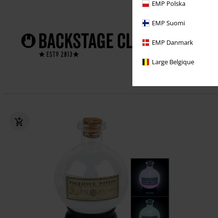
EMP Polska
Profitez de 
EMP Suomi
Frais d
!
EMP Danmark
Des off
Large Belgique
Un cad