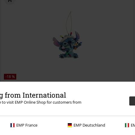
-18 %
PVC
€ 21,95
€ 17,99
 from International
Stitch Enroulé Dans une Guirlande Lumineuse - Décoration de Sapin de
re to visit EMP Online Shop for customers from
Noël
Lilo & Stitch
Boules
EMP France
EMP Deutschland
EM