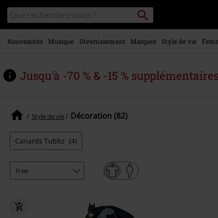
Voir le
Rechercher
Rechercher
contenu
sur
principal
le
catalogue
Nouveautés
Musique
Divertissement
Marques
Style de vie
Fem
Jusqu'à -70 % & -15 % supplémentaire
Décoration (82)
Style de vie
Canards Tubbz
(4)