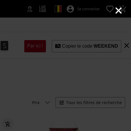
×
0
Se connecter
4
3
3
5
4
Par ici !
Copier le code
WEEKEND
Prix
Tous les filtres de recherche