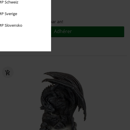
P Schweiz
P Sverige
Pour seulement
€ 9,95
par an!
P Slovensko
Adhérer