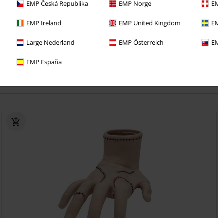
EMP Česká Republika
EMP Norge
EM
tous les avantages dès cette commande !
EMP Ireland
EMP United Kingdom
EM
e port gratuits - Commandez aussi souvent que vous le souhaitez
Large Nederland
EMP Österreich
EM
res et des remises exclusives !
EMP España
eau dans chacune de vos commandes