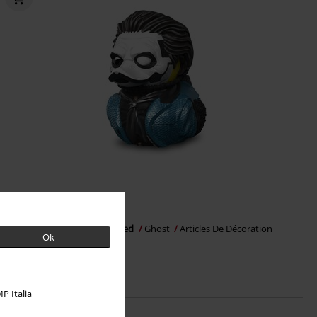
€ 26,99
Papa Emeritus IV Tubbz Boxed
Ghost
Articles De Décoration
Ok
P Italia