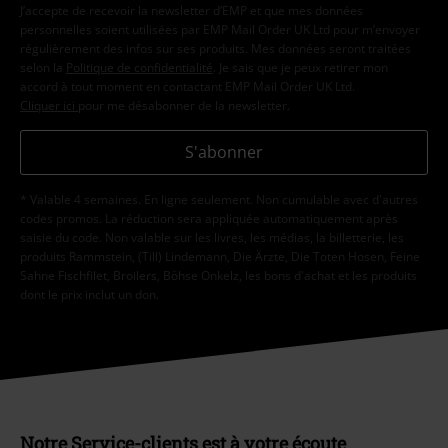
J’accepte de recevoir la newsletter d’EMP et que mes données
personnelles soient utilisées par EMP Mail Order UK Ltd pour m’envoyer
régulièrement des infos sur ses produits. Mes données seront traitées
selon la
Politique de confidentialité
. Je sais que je peux retirer mon
accord à tout moment en contactant EMP Mail Order UK Ltd.
Cliquer ici
pour me désabonner de la newsletter.
S'abonner
* Valable 4 semaines. En ligne seulement. Non cumulable avec d'autres
codes promos. La réduction sera appliquée automatiquement après
saisie du code. Non valable sur les livres, les médias, la billetterie, les
produits Rammstein, (Till) Lindemann, Die Ärzte, Die Toten Hosen, Feine
Sahne Fischfilet, Broilers, Böhse Onkelz, les bons d'achat et les produits
dont le prix inclut un don.
Notre Service-clients est à votre écoute