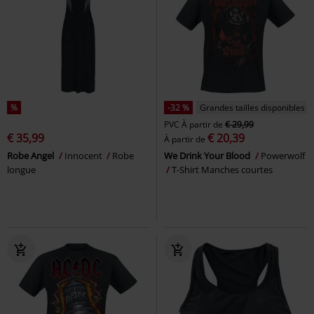
%
-32 %
Grandes tailles disponibles
PVC
À partir de
€ 29,99
€ 35,99
€ 20,39
À partir de
Robe Angel
Innocent
Robe
We Drink Your Blood
Powerwolf
longue
T-Shirt Manches courtes