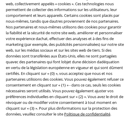
web, collectivement appelés « cookies ». Ces technologies nous
permettent de collecter des informations sur les utilisateurs, leur
Offre pour toi
comportement et leurs appareils. Certains cookies sont placés par
nous-mêmes, tandis que dautres proviennent de nos partenaires.
Concours
Nos partenaires et nous-mêmes utilisons des cookies pour garantir
la fiabilité et la sécurité de notre site web, améliorer et personnaliser
Bons d'achat Large
votre expérience dachat, effectuer des analyses et à des fins de
marketing (par exemple, des publicités personnalisées) sur notre site
EMP Backstage Club
web, sur les médias sociaux et sur les sites web de tiers. Si des
données sont transférées aux États-Unis, elles ne sont partagées
quavec des partenaires qui font lobjet dune décision dadéquation
en vertu de la législation européenne en vigueur et qui sont dûment
certifiés. En cliquant sur « {0} », vous acceptez que nous et nos
À propos d'EMP
partenaires utilisions des cookies. Vous pouvez également refuser ce
consentement en cliquant sur « {1} » - dans ce cas, seuls les cookies
Réseau d'Affiliation
nécessaires seront utilisés. Vous pouvez également ajuster vos
préférences individuelles en cliquant sur « {2} ». Vous avez le droit de
Durabilité
révoquer ou de modifier votre consentement à tout moment en
cliquant sur « {3} ». Pour plus dinformations sur la protection des
données, veuillez consulter le site
Politique de confidentialité
.