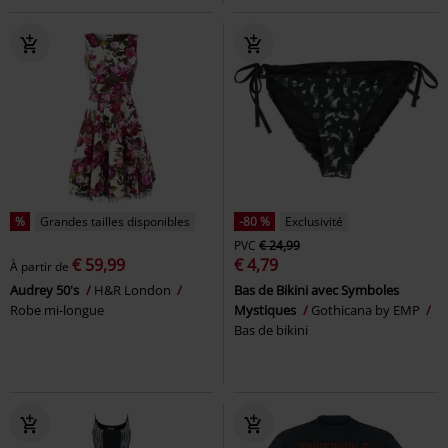
%
Grandes tailles disponibles
-80 %
Exclusivité
PVC
€ 24,99
€ 59,99
€ 4,79
À partir de
Audrey 50's
H&R London
Bas de Bikini avec Symboles
Robe mi-longue
Mystiques
Gothicana by EMP
Bas de bikini