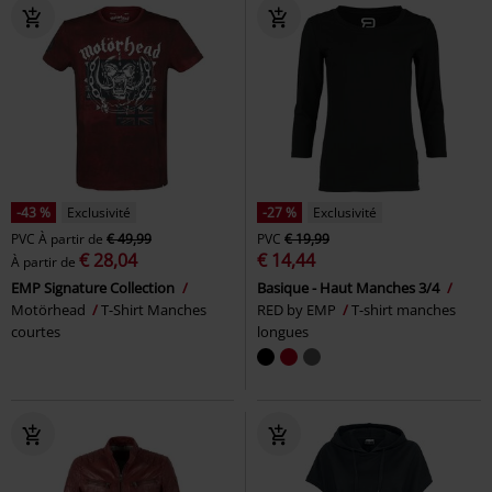
-43 %
Exclusivité
-27 %
Exclusivité
PVC
À partir de
€ 49,99
PVC
€ 19,99
€ 28,04
€ 14,44
À partir de
EMP Signature Collection
Basique - Haut Manches 3/4
Motörhead
T-Shirt Manches
RED by EMP
T-shirt manches
courtes
longues