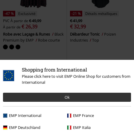
-47 %
Exclusivité
-21 %
Détails métalliques
PVC
À partir de
€ 49,99
€ 41,99
€ 26,39
€ 32,99
À partir de
Robe avec Laçage & Runes
Black
Débardeur Tonic
Poizen
Premium by EMP
Robe courte
Industries
Top
Shopping from International
Please click here to visit EMP Online Shop for customers from
International
Ok
EMP International
EMP France
-26 %
Exclusivité
-32 %
Exclusivité
EMP Deutschland
EMP Italia