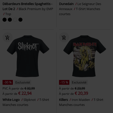
Débardeurs Bretelles Spaghettis -
Dunedain
Le Seigneur Des
Lot De 2
Black Premium by EMP
Anneaux
T-Shirt Manches
Top
courtes
-30 %
Exclusivité
-15 %
Exclusivité
PVC
À partir de
€ 32,99
À partir de
€ 23,99
€ 22,94
€ 20,39
À partir de
À partir de
White Logo
Slipknot
T-Shirt
Killers
Iron Maiden
T-Shirt
Manches courtes
Manches courtes