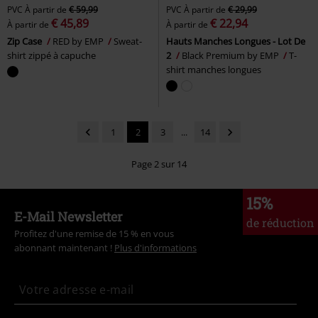
PVC
À partir de
€ 59,99
PVC
À partir de
€ 29,99
€ 45,89
€ 22,94
À partir de
À partir de
Zip Case
RED by EMP
Sweat-
Hauts Manches Longues - Lot De
shirt zippé à capuche
2
Black Premium by EMP
T-
shirt manches longues
1
2
3
...
14
Page 2 sur 14
15%
E-Mail Newsletter
de réduction
Profitez d'une remise de 15 % en vous
abonnant maintenant !
Plus d'informations