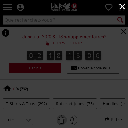
×
EMP
0
-
Merchandising
Recher
Rechercher
Musique,
sur
Gaming,
le
Films
catalogue
Jusqu'à -70 % & -15 % supplémentaires*
&
BON WEEK-END !
Séries
TV
0
2
1
8
1
5
0
5
0
2
1
8
1
5
0
4
0
0
6
4
5
-
Modes
Par ici !
alternatives
Copier le code
WEEKEND
% (792)
T-Shirts & Tops
(292)
Robes et jupes
(75)
Hoodies
(10
Filtre