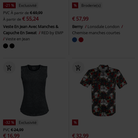
-21 %
Exclusivité
%
Broderie(s)
PVC
À partir de
€ 69,99
€ 55,24
€ 57,99
À partir de
Veste En Jean Avec Manches &
Berny
Lonsdale London
Capuche En Sweat
RED by EMP
Chemise manches courtes
Veste en Jean
-32 %
Exclusivité
%
PVC
€ 24,99
€ 16,99
€ 32,99