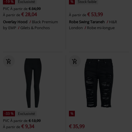
-19 %
Exclusivité
%
Stock faible
PVC
À partir de
€ 34,99
€ 28,04
€ 53,99
À partir de
À partir de
Overlay Hood
Black Premium
Robe Swing Taraneh
H&R
by EMP
Gilets & Ponchos
London
Robe mi-longue
-33 %
Exclusivité
%
PVC
À partir de
€ 13,99
€ 9,34
€ 35,99
À partir de