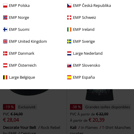
PVC
€ 21,99
PVC
€ 24,99
EMP Polska
EMP Česká Republika
€ 16,14
€ 16,99
Star Mix
RED by EMP
Set de
Haut Avec Dentelle
Gothicana
EMP Norge
EMP Schweiz
bracelets
by EMP
Top
EMP Suomi
EMP Ireland
EMP United Kingdom
EMP Sverige
EMP Danmark
Large Nederland
EMP Österreich
EMP Slovensko
Large Belgique
EMP España
-19 %
Exclusivité
-38 %
Grandes tailles disponibles
PVC
€ 34,99
PVC
À partir de
€ 32,99
€ 28,04
€ 20,39
À partir de
Decorate Your Belt
Rock Rebel
Kali
In Flames
T-Shirt Manches
by EMP
Ceinture
courtes