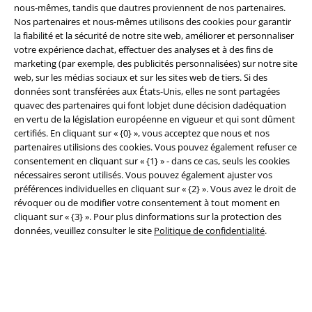
nous-mêmes, tandis que dautres proviennent de nos partenaires.
Conditions générales
Nos partenaires et nous-mêmes utilisons des cookies pour garantir
la fiabilité et la sécurité de notre site web, améliorer et personnaliser
votre expérience dachat, effectuer des analyses et à des fins de
Éditeur
marketing (par exemple, des publicités personnalisées) sur notre site
web, sur les médias sociaux et sur les sites web de tiers. Si des
Clauses de confidentialité
données sont transférées aux États-Unis, elles ne sont partagées
quavec des partenaires qui font lobjet dune décision dadéquation
Élimination des déchets et protection de l'environnement
en vertu de la législation européenne en vigueur et qui sont dûment
certifiés. En cliquant sur « {0} », vous acceptez que nous et nos
Déclaration de Conformité
partenaires utilisions des cookies. Vous pouvez également refuser ce
consentement en cliquant sur « {1} » - dans ce cas, seuls les cookies
nécessaires seront utilisés. Vous pouvez également ajuster vos
Informations sur l'accessibilité
préférences individuelles en cliquant sur « {2} ». Vous avez le droit de
révoquer ou de modifier votre consentement à tout moment en
Paramètres des Cookies
cliquant sur « {3} ». Pour plus dinformations sur la protection des
données, veuillez consulter le site
Politique de confidentialité
.
Période de rétractation
Tous nos prix sont T.T.C. Cependant, ils ne comprennent pas
les frais
denvoi.
© 1986-2026 Large Popmerchandising BV