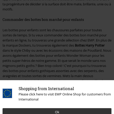
ta progéniture de décider si la surface doit être mate, brillante, unie ou à
motifs.
Commander des bottes bon marché pour enfants
Les bottes pour enfants sont les chaussures parfaites pour toutes
sortes de temps. Si tu veux commander des bottes bon marché pour
enfants en ligne, tu trouveras une grande sélection chez EMP. En plus de
la marque Dockers, tu trouveras également des
Bottes Harry Potter
dans le style Chiby ou avec les écussons des maisons de Poudlard. Nous
avons également des bottes pour enfants Wonder Woman pour les
petits super-héros de notre gamme. Et que serait le monde sans nos
mignons petits goths ? Bien trop coloré ! C'est pourquoi tu trouveras
des bottes pour enfants gothiques assorties avec des serpents, des
araignées et toutes sortes de vermines. Mets la main dessus
maintenant et fais-toi plaisir avec des bottes pour enfants stylées à un
prix avantageux.
Shopping from International
Please click here to visit EMP Online Shop for customers from
15%
International
E-Mail Newsletter
de réduction
Profitez d'une remise de 15 % en vous
Ok