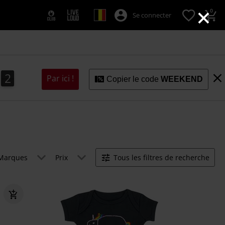
×
0
Se connecter
1
0
2
Par ici !
Copier le code
WEEKEND
0
1
Marques
Prix
Tous les filtres de recherche