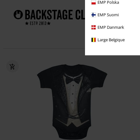
EMP Polska
Frais d
!
EMP Suomi
Des off
EMP Danmark
Un cad
Large Belgique