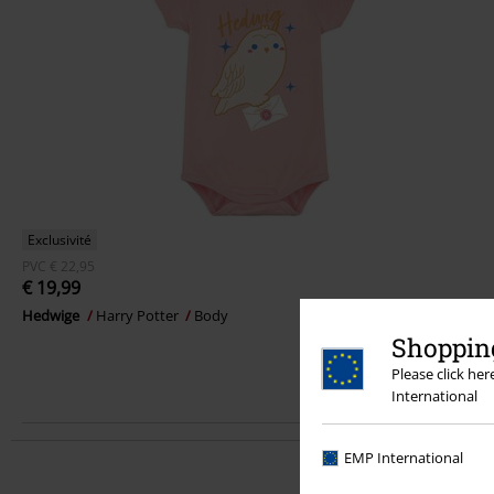
Exclusivité
PVC
€ 22,95
€ 19,99
Hedwige
Harry Potter
Body
Shopping
Please click he
International
EMP International
Profitez de 