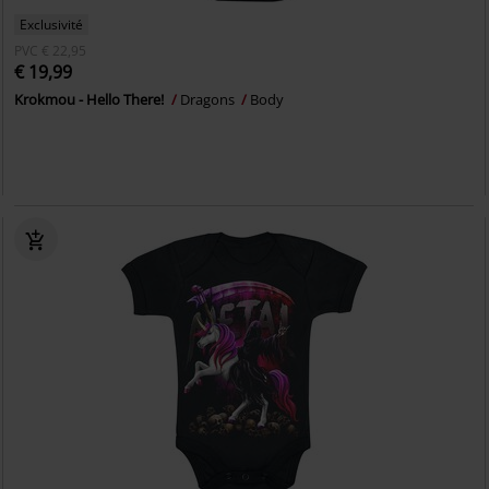
Exclusivité
PVC
€ 22,95
€ 19,99
Krokmou - Hello There!
Dragons
Body