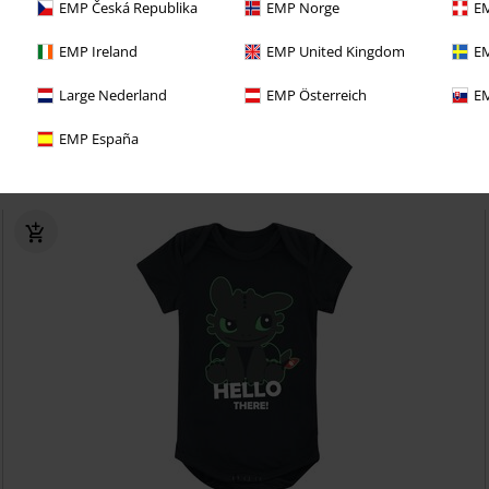
EMP Česká Republika
EMP Norge
EM
e port gratuits - Commandez aussi souvent que vous le souhaitez
EMP Ireland
EMP United Kingdom
EM
res et des remises exclusives !
Large Nederland
EMP Österreich
EM
eau dans chacune de vos commandes
EMP España