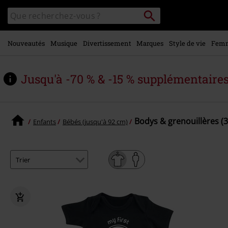
Voir le
Rechercher
Rechercher
contenu
sur
principal
le
catalogue
Nouveautés
Musique
Divertissement
Marques
Style de vie
Fem
Jusqu'à -70 % & -15 % supplémentaire
Bodys & grenouillères (3
Enfants
Bébés (jusqu'à 92 cm)