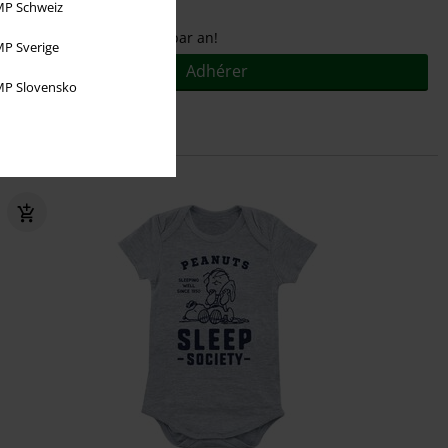
P Schweiz
Pour seulement
€ 9,95
par an!
P Sverige
Adhérer
P Slovensko