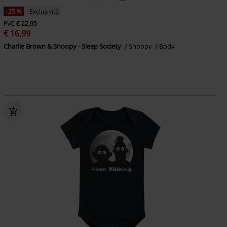
-25 %
Exclusivité
PVC
€ 22,95
€ 16,99
Charlie Brown & Snoopy - Sleep Society
Snoopy
Body