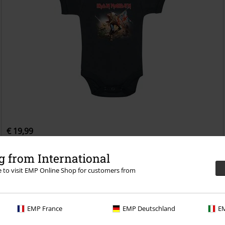
€ 19,99
Kids - Trooper
Iron Maiden
Body
 from International
re to visit EMP Online Shop for customers from
EMP France
EMP Deutschland
EM
tous les avantages dès cette commande !