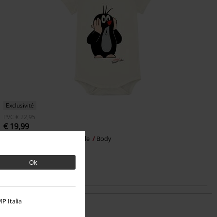
Exclusivité
PVC
€ 22,95
€ 19,99
Petite Taupe
The Little Mole
Body
Ok
P Italia