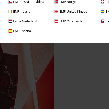
EMP Česká Republika
EMP Norge
EM
EMP Ireland
EMP United Kingdom
EM
Large Nederland
EMP Österreich
EM
EMP España