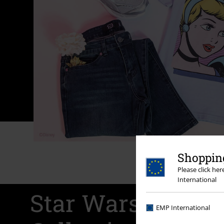
Shopping
Please click he
International
Star Wars Dark S
EMP International