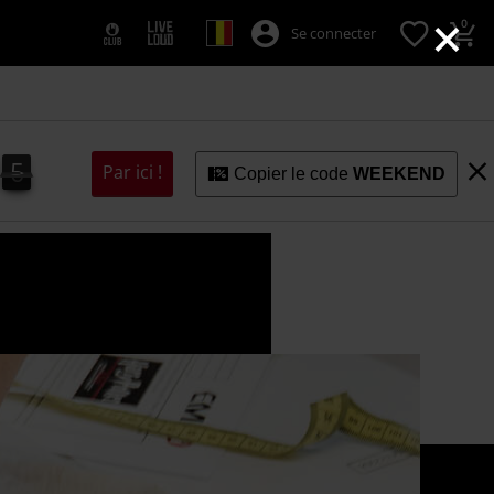
×
0
Se connecter
4
4
5
Par ici !
Copier le code
WEEKEND