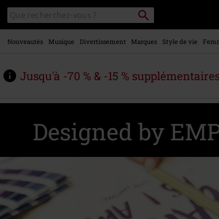
Voir le
Rechercher
Rechercher
contenu
sur
principal
le
catalogue
Nouveautés
Musique
Divertissement
Marques
Style de vie
Fem
Jusqu'à -70 % & -15 % supplémentaire
Designed by EM