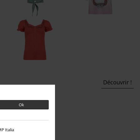
Découvrir !
Ok
P Italia