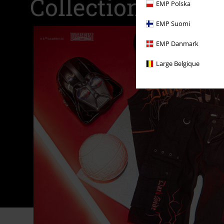
Collection
EMP Polska
EMP Suomi
EMP Danmark
Large Belgique