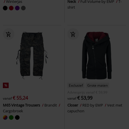
Winterjas
Neck
Full Volume by EMP
T-
shirt
%
Exclusief
Grote maten
Adviesprijs
vanaf
€ 59,99
€ 55,24
€ 53,99
vanaf
vanaf
M65 Vintage Trousers
Brandit
Closer
RED by EMP
Vest met
Cargobroek
capuchon