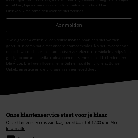
intrekken, bijvoorbeeld door op de ‘afmelden’-link te klikken.
Hier
kan ik me afmelden voor de nieuwsbrief.
Aanmelden
*Geldig voor 4 weken. Alleen online inwisselbaar. Kan niet worden
gebruikt in combinatie met andere promotiecodes. Na het invoeren van
de code wordt de korting automatisch verrekend in je winkelmandje. Niet
geldig op boeken, media, cadeaubonnen, Rammstein, (Till) Lindemann,
Die Ärzte, Die Toten Hosen, Feine Sahne Fischfilet, Broilers, Böhse
Onkelz en artikelen die bijdragen aan een goed doel.
Onze klantenservice staat voor je klaar
Onze klantenservice is vandaag bereikbaar tot 17:00 uur.
Meer
informatie