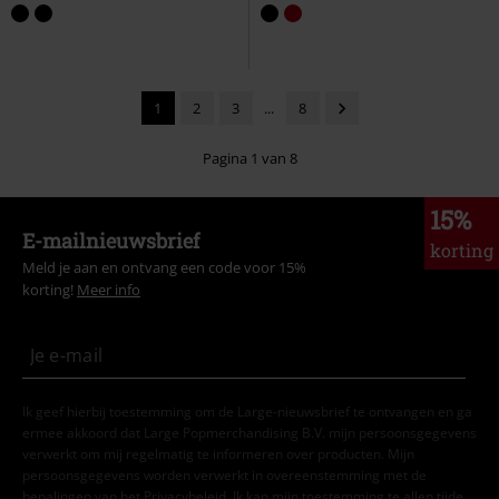
1
2
3
...
8
Pagina 1 van 8
15%
E-mailnieuwsbrief
korting
Meld je aan en ontvang een code voor 15%
korting!
Meer info
Ik geef hierbij toestemming om de Large-nieuwsbrief te ontvangen en ga
ermee akkoord dat Large Popmerchandising B.V. mijn persoonsgegevens
verwerkt om mij regelmatig te informeren over producten. Mijn
persoonsgegevens worden verwerkt in overeenstemming met de
bepalingen van het
Privacybeleid
. Ik kan mijn toestemming te allen tijde