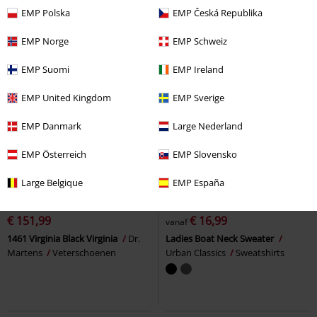
EMP Polska
EMP Česká Republika
EMP Norge
EMP Schweiz
EMP Suomi
EMP Ireland
EMP United Kingdom
EMP Sverige
EMP Danmark
Large Nederland
EMP Österreich
EMP Slovensko
Large Belgique
EMP España
%
%
Exclusief
€ 151,99
€ 16,99
vanaf
1461 Virginia Black Virginia
Dr.
Ladies Boat Neck Sweater
Martens
Veterschoenen
Urban Classics
Sweatshirts