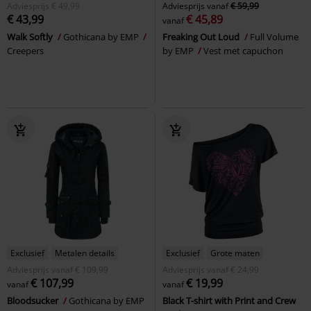
Adviesprijs
€ 49,99
Adviesprijs
vanaf
€ 59,99
€ 43,99
€ 45,89
vanaf
Walk Softly
Gothicana by EMP
Freaking Out Loud
Full Volume
Creepers
by EMP
Vest met capuchon
Exclusief
Metalen details
Exclusief
Grote maten
Adviesprijs
vanaf
€ 109,99
Adviesprijs
vanaf
€ 24,99
€ 107,99
€ 19,99
vanaf
vanaf
Bloodsucker
Gothicana by EMP
Black T-shirt with Print and Crew