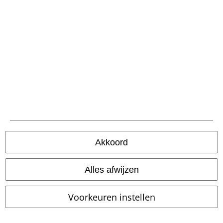
Word lid van onze online community!
Betaalmethodes
Akkoord
Alles afwijzen
Voorkeuren instellen
Verzending