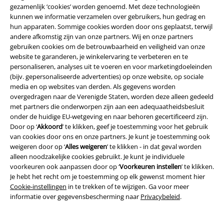
gezamenlijk ‘cookies’ worden genoemd. Met deze technologieën
Prijsvragen
kunnen we informatie verzamelen over gebruikers, hun gedrag en
hun apparaten. Sommige cookies worden door ons geplaatst, terwijl
Large Cadeaubonnen
andere afkomstig zijn van onze partners. Wij en onze partners
gebruiken cookies om de betrouwbaarheid en veiligheid van onze
Large Studentenkorting
website te garanderen, je winkelervaring te verbeteren en te
personaliseren, analyses uit te voeren en voor marketingdoeleinden
EMP Backstage Club
(bijv. gepersonaliseerde advertenties) op onze website, op sociale
media en op websites van derden. Als gegevens worden
overgedragen naar de Verenigde Staten, worden deze alleen gedeeld
met partners die onderworpen zijn aan een adequaatheidsbesluit
Over Large
onder de huidige EU-wetgeving en naar behoren gecertificeerd zijn.
Door op ‘
Akkoord
’ te klikken, geef je toestemming voor het gebruik
van cookies door ons en onze partners. Je kunt je toestemming ook
Partnerprogramma's
weigeren door op ‘
Alles weigeren
’ te klikken - in dat geval worden
alleen noodzakelijke cookies gebruikt. Je kunt je individuele
Duurzaamheid
voorkeuren ook aanpassen door op ‘
Voorkeuren instellen
’ te klikken.
Je hebt het recht om je toestemming op elk gewenst moment hier
Cookie-instellingen
in te trekken of te wijzigen. Ga voor meer
informatie over gegevensbescherming naar
Privacybeleid
.