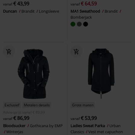
€ 43,99
€ 64,59
vanaf
vanaf
Duncan
Brandit
Longsleeve
MA1 Sweathood
Brandit
Bomberjack
Exclusief
Metalen details
Grote maten
Adviesprijs
vanaf
€ 89,99
€ 86,99
€ 53,99
vanaf
vanaf
Bloodsucker
Gothicana by EMP
Ladies Sweat Parka
Urban
Winterjas
Classics
Vest met capuchon