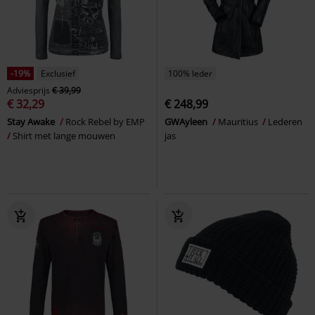
-19%
Exclusief
100% leder
Adviesprijs
€ 39,99
€ 32,29
€ 248,99
Stay Awake
Rock Rebel by EMP
GWAyleen
Mauritius
Lederen
Shirt met lange mouwen
jas