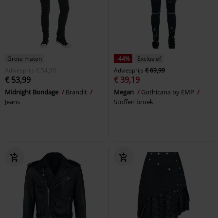
Grote maten
-44%
Exclusief
Adviesprijs
€ 54,90
Adviesprijs
€ 69,99
€ 53,99
€ 39,19
Midnight Bondage
Brandit
Megan
Gothicana by EMP
Jeans
Stoffen broek