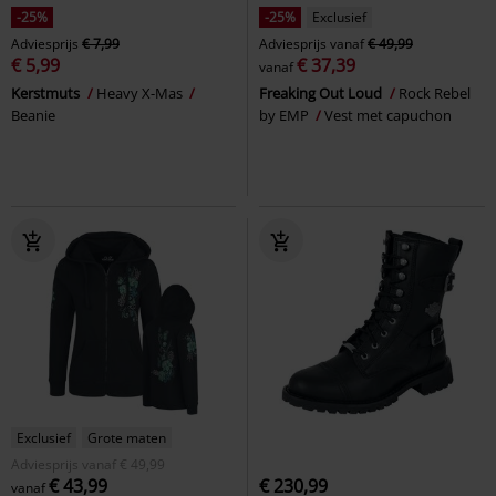
-25%
-25%
Exclusief
Adviesprijs
€ 7,99
Adviesprijs
vanaf
€ 49,99
€ 5,99
€ 37,39
vanaf
Kerstmuts
Heavy X-Mas
Freaking Out Loud
Rock Rebel
Beanie
by EMP
Vest met capuchon
Exclusief
Grote maten
Adviesprijs
vanaf
€ 49,99
€ 43,99
€ 230,99
vanaf