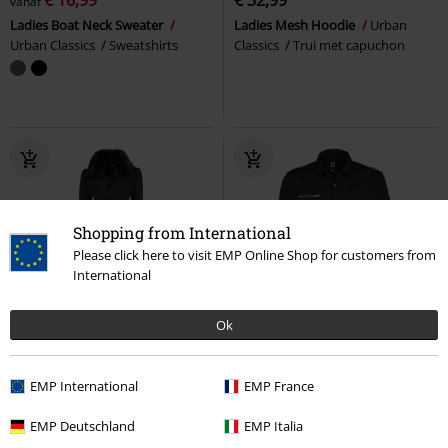
vanaf
Ladies Boat Neck Sweater
Ladies Mesh Hoodie
Urban
Urban Classics
Sweatshirts
Classics
Trui met capuchon
Shopping from International
Please click here to visit EMP Online Shop for customers from
International
Ok
%
Grote maten
Grote maten
€ 237,99
€ 32,99
vanaf
EMP International
EMP France
Interstellar Coat
Hell Bunny
Rockstar Shirt Longsleeve
Lange jassen
Brandit
Longsleeve
EMP Deutschland
EMP Italia