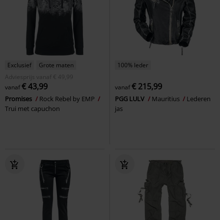
Exclusief
Grote maten
100% leder
Adviesprijs
vanaf
€ 49,99
€ 43,99
€ 215,99
vanaf
vanaf
Promises
Rock Rebel by EMP
PGG LULV
Mauritius
Lederen
Trui met capuchon
jas