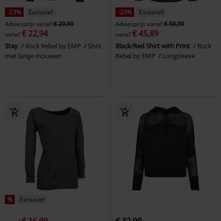
-23%
Exclusief
-23%
Exclusief
Adviesprijs
vanaf
€ 29,99
Adviesprijs
vanaf
€ 59,99
€ 22,94
€ 45,89
vanaf
vanaf
Stay
Rock Rebel by EMP
Shirt
Black/Red Shirt with Print
Rock
met lange mouwen
Rebel by EMP
Longsleeve
%
Exclusief
€ 16,99
€ 32,99