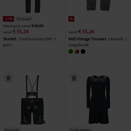
-21%
Exclusief
%
Adviesprijs
vanaf
€ 69,99
€ 55,24
€ 55,24
vanaf
vanaf
Skarlett
Gothicana by EMP
M65 Vintage Trousers
Brandit
Jeans
Cargobroek
Exclusief
Grote maten