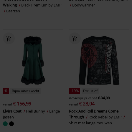
Walking
Black Premium by EMP
Bodywarmer
Laarzen
%
Bijna uitverkocht
-19%
Exclusief
Adviesprijs
vanaf
€ 34,99
€ 156,99
€ 28,04
vanaf
vanaf
Elvira Coat
Hell Bunny
Lange
Rock And Roll Dreams Come
jassen
Through
Rock Rebel by EMP
Shirt met lange mouwen