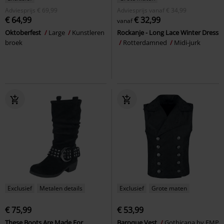
Adviesprijs
€ 69,99
Adviesprijs
vanaf
€ 34,99
€ 64,99
€ 32,99
vanaf
Oktoberfest
Large
Kunstleren
Rockanje - Long Lace Winter Dress
broek
Rotterdamned
Midi-jurk
Exclusief
Metalen details
Exclusief
Grote maten
€ 75,99
€ 53,99
These Boots Are Made For
Baroque Vest
Gothicana by EMP