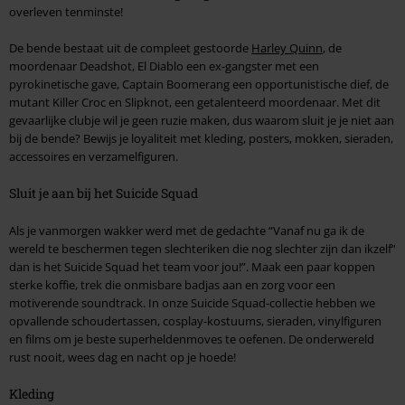
overleven tenminste!
De bende bestaat uit de compleet gestoorde
Harley Quinn
, de
moordenaar Deadshot, El Diablo een ex-gangster met een
pyrokinetische gave, Captain Boomerang een opportunistische dief, de
mutant Killer Croc en Slipknot, een getalenteerd moordenaar. Met dit
gevaarlijke clubje wil je geen ruzie maken, dus waarom sluit je je niet aan
bij de bende? Bewijs je loyaliteit met kleding, posters, mokken, sieraden,
accessoires en verzamelfiguren.
Sluit je aan bij het Suicide Squad
Als je vanmorgen wakker werd met de gedachte “Vanaf nu ga ik de
wereld te beschermen tegen slechteriken die nog slechter zijn dan ikzelf”
dan is het Suicide Squad het team voor jou!”. Maak een paar koppen
sterke koffie, trek die onmisbare badjas aan en zorg voor een
motiverende soundtrack. In onze Suicide Squad-collectie hebben we
opvallende schoudertassen, cosplay-kostuums, sieraden, vinylfiguren
en films om je beste superheldenmoves te oefenen. De onderwereld
rust nooit, wees dag en nacht op je hoede!
Kleding