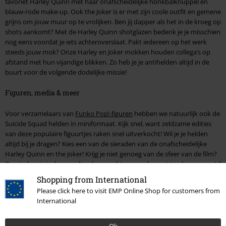
favoriet Harley Quinn met haar onafscheidelijke honkbalknuppel en
blauw-rode make-up. Ook the Joker is er met zijn coole outfit en gemene
grijns om jouw muur op te vrolijken. Ben jij dapper als het in de kroeg op
shots aankomt? Met de Harley Quinn shotglazen bedenk je je misschien
nog eens voordat je iets achteroverslaat. Pakt iedereen op het werk
steeds jouw mok? Onze Harley en Joker mokken houden collega’s op
afstand met hun vijandige blikken. Zo heb je je antihelden altijd in de
buurt voor de volgende dodelijke missie!
Figuren, media & meer
Voor verzamelaars van
Funko Pop!-figuren
hebben we natuurlijk ook de
Suicide Squad helden in miniformaat. Kijk snel, want zeldzame edities
van deze populaire figuurtjes raken snel uitverkocht! Wil je je helden
altijd bij je dragen? Kies een van de sieraden van de onafscheidelijke
Harley Quinn en the Joker! Krijg je niet genoeg van de sfeer van de film?
Dan is de originele soundtrack een echte aanrader met tracks van o.a. Lil
Wayne, Wiz Khalifa, Imagine Dragons en Eminem.
Shopping from International
Please click here to visit EMP Online Shop for customers from
International
Vous vous êtes trompé de langue dans la boutique en ligne belge
?
Suicide Squad Merch
en français
Ok