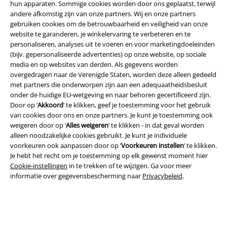
hun apparaten. Sommige cookies worden door ons geplaatst, terwijl
andere afkomstig zijn van onze partners. Wij en onze partners
gebruiken cookies om de betrouwbaarheid en veiligheid van onze
website te garanderen, je winkelervaring te verbeteren en te
Legal
personaliseren, analyses uit te voeren en voor marketingdoeleinden
(bijv. gepersonaliseerde advertenties) op onze website, op sociale
Algemene Voorwaarden
media en op websites van derden. Als gegevens worden
overgedragen naar de Verenigde Staten, worden deze alleen gedeeld
Bedrijfsgegevens
met partners die onderworpen zijn aan een adequaatheidsbesluit
onder de huidige EU-wetgeving en naar behoren gecertificeerd zijn.
Privacyverklaring
Door op ‘
Akkoord
’ te klikken, geef je toestemming voor het gebruik
van cookies door ons en onze partners. Je kunt je toestemming ook
Verklaring van conformiteit
weigeren door op ‘
Alles weigeren
’ te klikken - in dat geval worden
alleen noodzakelijke cookies gebruikt. Je kunt je individuele
voorkeuren ook aanpassen door op ‘
Voorkeuren instellen
’ te klikken.
Informatie over toegankelijkheid
Je hebt het recht om je toestemming op elk gewenst moment hier
Cookie-instellingen
in te trekken of te wijzigen. Ga voor meer
Cookie-instellingen
informatie over gegevensbescherming naar
Privacybeleid
.
Annuleer bestelling
Alle prijzen incl.
wettelijke BTW