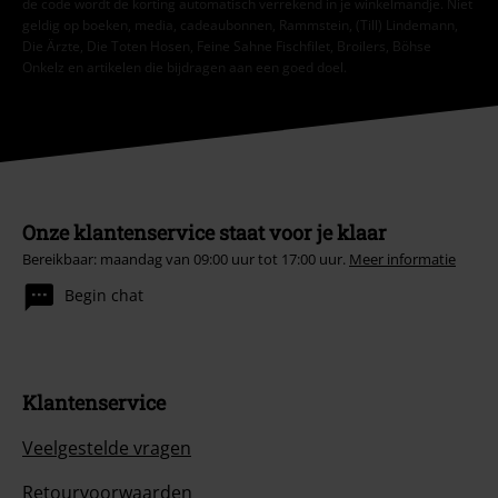
de code wordt de korting automatisch verrekend in je winkelmandje. Niet
geldig op boeken, media, cadeaubonnen, Rammstein, (Till) Lindemann,
Die Ärzte, Die Toten Hosen, Feine Sahne Fischfilet, Broilers, Böhse
Onkelz en artikelen die bijdragen aan een goed doel.
Onze klantenservice staat voor je klaar
Bereikbaar: maandag van 09:00 uur tot 17:00 uur.
Meer informatie
Begin chat
Klantenservice
Veelgestelde vragen
Retourvoorwaarden