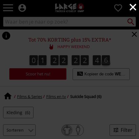
×
Large
0
–
Muziek-,
Packst
Zoek
zoeken
entertainment-,
in
en
catalogus
gaming-
Tot 70% KORTING plus 15% EXTRA*
merch
HAPPY WEEKEND
+
alternatieve
0
1
2
2
2
2
4
6
0
1
2
2
2
2
4
6
4
4
7
kleding
Scoor het nu!
Kopieer de code
WEEKEND
Films & Series
Films en tv
Suicide Squad (6)
Kleding
(6)
Filter