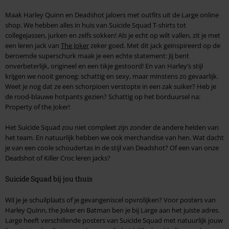
Maak Harley Quinn en Deadshot jaloers met outfits uit de Large online
shop. We hebben alles in huis van Suicide Squad T-shirts tot
collegejassen, jurken en zelfs sokken! Als je echt op wilt vallen, zit je met
een leren jack van
The Joker
zeker goed. Met dit jack geïnspireerd op de
beroemde superschurk maak je een echte statement: Jij bent
onverbeterlijk, origineel en een tikje gestoord! En van Harley’s stijl
krijgen we nooit genoeg: schattig en sexy, maar minstens zo gevaarlijk.
Weet je nog dat ze een schorpioen verstopte in een zak suiker? Heb je
de rood-blauwe hotpants gezien? Schattig op het borduursel na:
Property of the Joker!
Het Suicide Squad zou niet compleet zijn zonder de andere helden van
het team. En natuurlijk hebben we ook merchandise van hen. Wat dacht
je van een coole schoudertas in de stijl van Deadshot? Of een van onze
Deadshot of Killer Croc leren jacks?
Suicide Squad bij jou thuis
Wil je je schuilplaats of je gevangeniscel opvrolijken? Voor posters van
Harley Quinn, the Joker en Batman ben je bij Large aan het juiste adres.
Large heeft verschillende posters van Suicide Squad met natuurlijk jouw