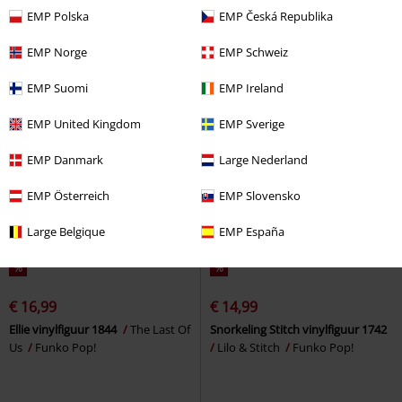
Funko Pop!
2358
Frieren vinylfiguur 1986
EMP Polska
EMP Česká Republika
Funko Pop!
EMP Norge
EMP Schweiz
EMP Suomi
EMP Ireland
EMP United Kingdom
EMP Sverige
EMP Danmark
Large Nederland
EMP Österreich
EMP Slovensko
Large Belgique
EMP España
%
%
€ 16,99
€ 14,99
Ellie vinylfiguur 1844
The Last Of
Snorkeling Stitch vinylfiguur 1742
Us
Funko Pop!
Lilo & Stitch
Funko Pop!