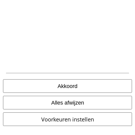
Word lid van onze online community!
Akkoord
Betaalmethodes
Alles afwijzen
Voorkeuren instellen
Verzending