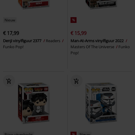
Nieuw
%
€ 17,99
€ 15,99
Denji vinylfiguur 2377
Readers
Man-At-Arms vinylfiguur 2022
Funko Pop!
Masters Of The Universe
Funko
Pop!
Bijna uitverkocht
%
Nieuw