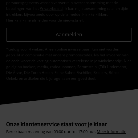
persoonsgegevens worden verwerkt in overeenstemming met de
bepalingen van het
Privacybeleid
. Ik kan mijn toestemming te allen tijde
intrekken, bijvoorbeeld door op de ‘afmelden’-link te klikken.
Hier
kan ik me afmelden voor de nieuwsbrief.
Aanmelden
*Geldig voor 4 weken. Alleen online inwisselbaar. Kan niet worden
gebruikt in combinatie met andere promotiecodes. Na het invoeren van
de code wordt de korting automatisch verrekend in je winkelmandje. Niet
geldig op boeken, media, cadeaubonnen, Rammstein, (Till) Lindemann,
Die Ärzte, Die Toten Hosen, Feine Sahne Fischfilet, Broilers, Böhse
Onkelz en artikelen die bijdragen aan een goed doel.
Onze klantenservice staat voor je klaar
Bereikbaar: maandag van 09:00 uur tot 17:00 uur.
Meer informatie