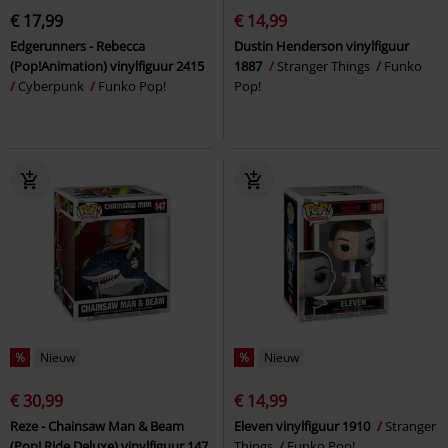
€ 17,99
€ 14,99
Edgerunners - Rebecca
Dustin Henderson vinylfiguur
(Pop!Animation) vinylfiguur 2415
1887
Stranger Things
Funko
Cyberpunk
Funko Pop!
Pop!
%
Nieuw
%
Nieuw
€ 30,99
€ 14,99
Reze - Chainsaw Man & Beam
Eleven vinylfiguur 1910
Stranger
(Pop! Ride Deluxe) vinylfiguur 147
Things
Funko Pop!