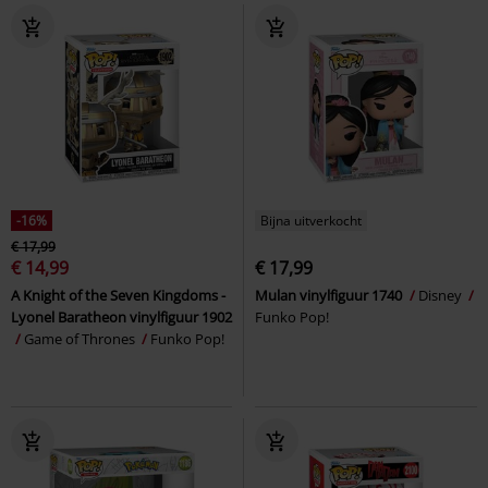
-16%
Bijna uitverkocht
€ 17,99
€ 14,99
€ 17,99
A Knight of the Seven Kingdoms -
Mulan vinylfiguur 1740
Disney
Lyonel Baratheon vinylfiguur 1902
Funko Pop!
Game of Thrones
Funko Pop!