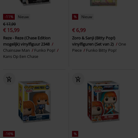
-11%
Nieuw
%
Nieuw
€ 17,99
€ 15,99
€ 6,99
Reze - Reze (Chase Edition
Zoro & Sanji (Bitty Pop!)
mogelijk) vinylfiguur 2348
vinylfiguren (Set van 2)
One
Chainsaw Man
Funko Pop!
Piece
Funko Bitty Pop!
Kans Op Een Chase
-16%
%