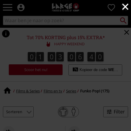
×
Large
0
–
Muziek-,
Packst
Zoek
zoeken
entertainment-,
in
en
catalogus
gaming-
Tot 70% KORTING plus 15% EXTRA*
merch
HAPPY WEEKEND
+
alternatieve
0
1
0
3
0
6
3
9
0
1
0
3
0
6
3
8
4
0
8
9
kleding
Scoor het nu!
Kopieer de code
WEEKEND
Films & Series
Films en tv
Series
Funko Pop! (175)
Filter