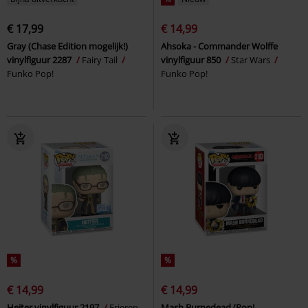
€ 17,99
€ 14,99
Gray (Chase Edition mogelijk!)
Ahsoka - Commander Wolffe
vinylfiguur 2287
Fairy Tail
vinylfiguur 850
Star Wars
Funko Pop!
Funko Pop!
%
%
€ 14,99
€ 14,99
Heiter vinylfiguur 2197
Frieren
Mash Burnedead (Pop!