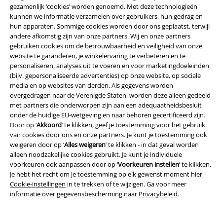
gezamenlijk ‘cookies’ worden genoemd. Met deze technologieën
Prijsvragen
kunnen we informatie verzamelen over gebruikers, hun gedrag en
hun apparaten. Sommige cookies worden door ons geplaatst, terwijl
Large Cadeaubonnen
andere afkomstig zijn van onze partners. Wij en onze partners
gebruiken cookies om de betrouwbaarheid en veiligheid van onze
Large Studentenkorting
website te garanderen, je winkelervaring te verbeteren en te
personaliseren, analyses uit te voeren en voor marketingdoeleinden
EMP Backstage Club
(bijv. gepersonaliseerde advertenties) op onze website, op sociale
media en op websites van derden. Als gegevens worden
overgedragen naar de Verenigde Staten, worden deze alleen gedeeld
met partners die onderworpen zijn aan een adequaatheidsbesluit
onder de huidige EU-wetgeving en naar behoren gecertificeerd zijn.
Over Large
Door op ‘
Akkoord
’ te klikken, geef je toestemming voor het gebruik
van cookies door ons en onze partners. Je kunt je toestemming ook
Partnerprogramma's
weigeren door op ‘
Alles weigeren
’ te klikken - in dat geval worden
alleen noodzakelijke cookies gebruikt. Je kunt je individuele
Duurzaamheid
voorkeuren ook aanpassen door op ‘
Voorkeuren instellen
’ te klikken.
Je hebt het recht om je toestemming op elk gewenst moment hier
Cookie-instellingen
in te trekken of te wijzigen. Ga voor meer
informatie over gegevensbescherming naar
Privacybeleid
.