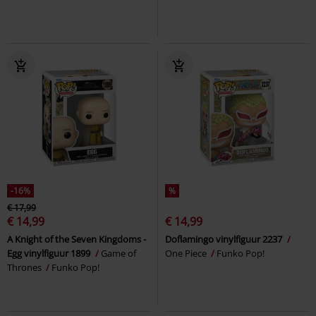
-16%
%
€ 17,99
€ 14,99
€ 14,99
A Knight of the Seven Kingdoms -
Doflamingo vinylfiguur 2237
Egg vinylfiguur 1899
Game of
One Piece
Funko Pop!
Thrones
Funko Pop!