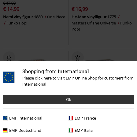
€ 17,99
€ 14,99
€ 16,99
Nami vinylfiguur 1880
One Piece
He-Man vinylfiguur 1775
Funko Pop!
Masters Of The Universe
Funko
Pop!
Shopping from International
Please click here to visit EMP Online Shop for customers from
International
Ok
%
EMP International
EMP France
€ 14,99
€ 32,99
EMP Deutschland
EMP Italia
Sanji vinylfiguur 1881
One Piece
Frieren (Pop Deluxe) vinylfiguur