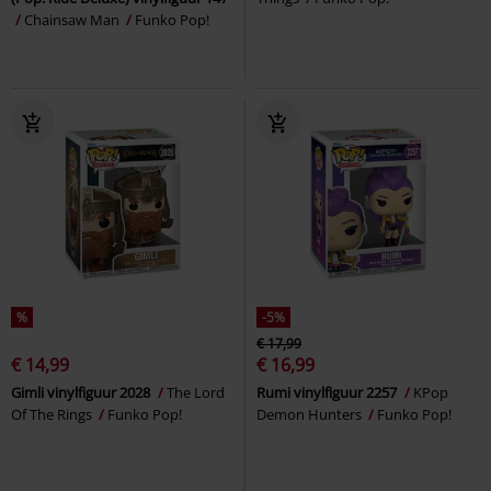
Chainsaw Man
Funko Pop!
%
-5%
€ 17,99
€ 14,99
€ 16,99
Gimli vinylfiguur 2028
The Lord
Rumi vinylfiguur 2257
KPop
Of The Rings
Funko Pop!
Demon Hunters
Funko Pop!