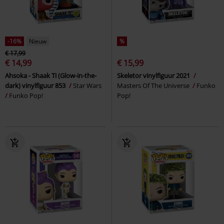
-16%
Nieuw
%
€ 17,99
€ 14,99
€ 15,99
Ahsoka - Shaak Ti (Glow-in-the-
Skeletor vinylfiguur 2021
dark) vinylfiguur 853
Star Wars
Masters Of The Universe
Funko
Funko Pop!
Pop!