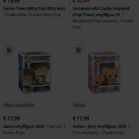
€ 19,99
€ 32,99
Sanrio Town (Bitty Pop! Bitty Box)
Sorceress with Castle Grayskull
Hello Kitty
Funko Bitty Pop!
(Pop! Town) vinylfiguur 51
Masters Of The Universe
Funko
Pop!
Bijna uitverkocht
Nieuw
€ 17,99
€ 17,99
Gaara vinylfiguur 2230
Naruto
Gokko - Jerry vinylfiguur 2353
Funko Pop!
Tom And Jerry
Funko Pop!