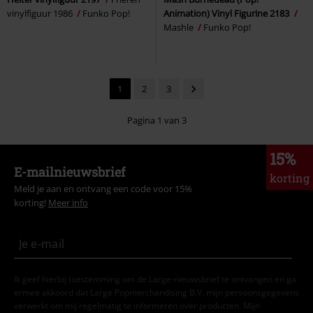
vinylfiguur 1986
Funko Pop!
Animation) Vinyl Figurine 2183
Mashle
Funko Pop!
1
2
3
Pagina 1 van 3
15%
E-mailnieuwsbrief
korting
Meld je aan en ontvang een code voor 15%
korting!
Meer info
Ik geef hierbij toestemming om de Large-nieuwsbrief te ontvangen en ga
ermee akkoord dat Large Popmerchandising B.V. mijn persoonsgegevens
verwerkt om mij regelmatig te informeren over producten. Mijn