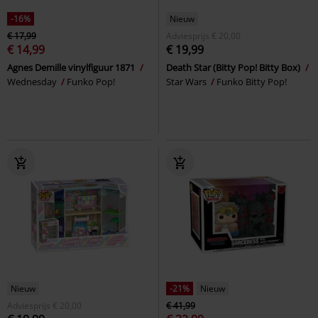
-16%
Nieuw
€ 17,99
Adviesprijs
€ 20,00
€ 14,99
€ 19,99
Agnes Demille vinylfiguur 1871
Death Star (Bitty Pop! Bitty Box)
Wednesday
Funko Pop!
Star Wars
Funko Bitty Pop!
Nieuw
-21%
Nieuw
Adviesprijs
€ 20,00
€ 41,99