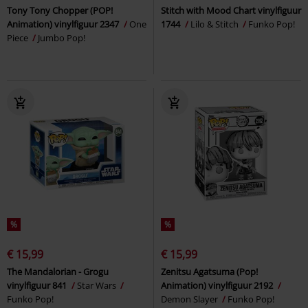
Tony Tony Chopper (POP!
Stitch with Mood Chart vinylfiguur
Animation) vinylfiguur 2347
One
1744
Lilo & Stitch
Funko Pop!
Piece
Jumbo Pop!
%
%
€ 15,99
€ 15,99
The Mandalorian - Grogu
Zenitsu Agatsuma (Pop!
vinylfiguur 841
Star Wars
Animation) vinylfiguur 2192
Funko Pop!
Demon Slayer
Funko Pop!