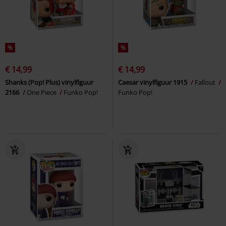
%
%
€ 14,99
€ 14,99
Shanks (Pop! Plus) vinylfiguur
Caesar vinylfiguur 1915
Fallout
2166
One Piece
Funko Pop!
Funko Pop!