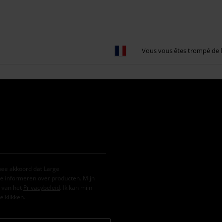
Vous vous êtes trompé de l
mee akkoord dat Large
e informeren over producten. Mijn
 van het
Privacybeleid
. Ik kan mijn
e klikken.