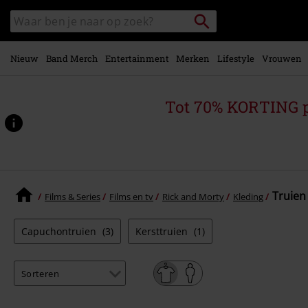
Overslaan
Packstation
Zoek
naar
zoeken
in
hoofdinhoud
catalogus
Nieuw
Band Merch
Entertainment
Merken
Lifestyle
Vrouwen
Tot 70% KORTING 
Truien 
Films & Series
Films en tv
Rick and Morty
Kleding
Capuchontruien
(3)
Kersttruien
(1)