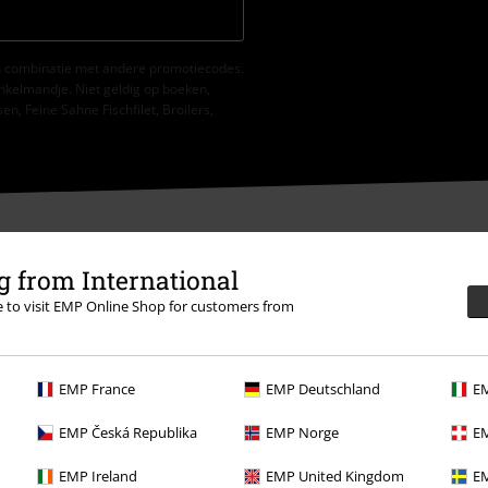
 in combinatie met andere promotiecodes.
nkelmandje. Niet geldig op boeken,
, Feine Sahne Fischfilet, Broilers,
 from International
re to visit EMP Online Shop for customers from
EMP France
EMP Deutschland
EM
EMP Česká Republika
EMP Norge
EM
EMP Ireland
EMP United Kingdom
EM