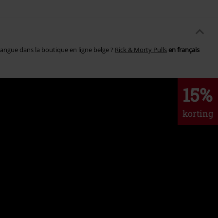
angue dans la boutique en ligne belge ?
Rick & Morty Pulls
en français
15%
korting