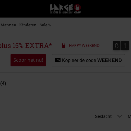
Large
–
Muziek-,
entertainment-,
Mannen
Kinderen
Sale %
en
gaming-
merch
0
1
0
1
plus 15% EXTRA*
HAPPY WEEKEND
+
alternatieve
kleding
Scoor het nu!
Kopieer de code
WEEKEND
(4)
Geslacht
M