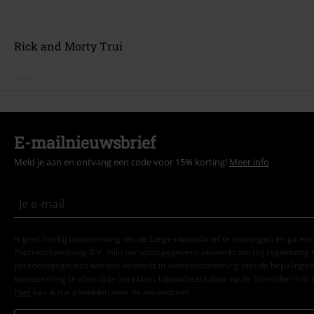
Rick and Morty Trui
E-mailnieuwsbrief
Meld je aan en ontvang een code voor 15% korting!
Meer info
Ik geef hierbij toestemming om de Large-nieuwsbrief te ontvangen en ga er
Popmerchandising B.V. mijn persoonsgegevens verwerkt om mij regelmatig t
persoonsgegevens worden verwerkt in overeenstemming met de bepalingen
toestemming te allen tijde intrekken, bijvoorbeeld door op de ‘afmelden’-link t
Hier
kan ik me afmelden voor de nieuwsbrief.