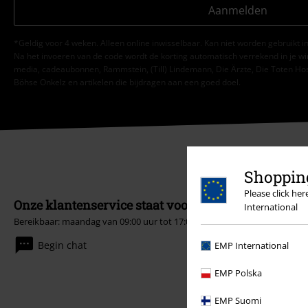
Aanmelden
*Geldig voor 4 weken. Alleen online inwisselbaar. Kan niet worden gebruikt
Na het invoeren van de code wordt de korting automatisch verrekend in je wi
media, cadeaubonnen, Rammstein, (Till) Lindemann, Die Ärzte, Die Toten Hosen
Böhse Onkelz en artikelen die bijdragen aan een goed doel.
Shopping
Please click he
Onze klantenservice staat voor je klaar
International
Bereikbaar: maandag van 09:00 uur tot 17:00 uur.
Meer informatie
Begin chat
EMP International
EMP Polska
EMP Suomi