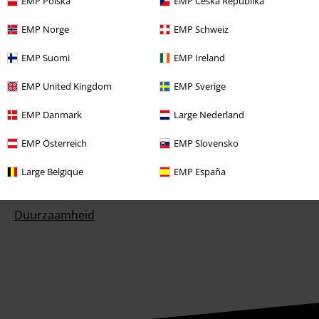
EMP Polska
EMP Česká Republika
Prijsvragen
EMP Norge
EMP Schweiz
Large Cadeaubonnen
EMP Suomi
EMP Ireland
Large Studentenkorting
EMP United Kingdom
EMP Sverige
EMP Backstage Club
EMP Danmark
Large Nederland
EMP Österreich
EMP Slovensko
Over Large
Large Belgique
EMP España
Partnerprogramma's
Duurzaamheid