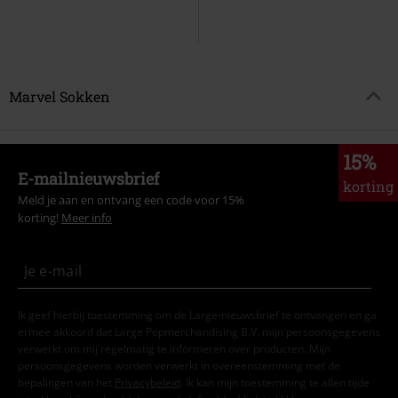
Marvel Sokken
15%
E-mailnieuwsbrief
korting
Meld je aan en ontvang een code voor 15%
korting!
Meer info
Ik geef hierbij toestemming om de Large-nieuwsbrief te ontvangen en ga
ermee akkoord dat Large Popmerchandising B.V. mijn persoonsgegevens
verwerkt om mij regelmatig te informeren over producten. Mijn
persoonsgegevens worden verwerkt in overeenstemming met de
bepalingen van het
Privacybeleid
. Ik kan mijn toestemming te allen tijde