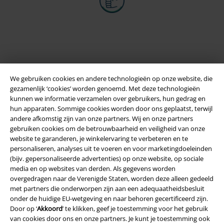
We gebruiken cookies en andere technologieën op onze website, die
gezamenlijk ‘cookies’ worden genoemd. Met deze technologieën
kunnen we informatie verzamelen over gebruikers, hun gedrag en
hun apparaten. Sommige cookies worden door ons geplaatst, terwijl
andere afkomstig zijn van onze partners. Wij en onze partners
Legal
gebruiken cookies om de betrouwbaarheid en veiligheid van onze
website te garanderen, je winkelervaring te verbeteren en te
Algemene Voorwaarden
personaliseren, analyses uit te voeren en voor marketingdoeleinden
(bijv. gepersonaliseerde advertenties) op onze website, op sociale
Bedrijfsgegevens
media en op websites van derden. Als gegevens worden
overgedragen naar de Verenigde Staten, worden deze alleen gedeeld
Privacyverklaring
met partners die onderworpen zijn aan een adequaatheidsbesluit
onder de huidige EU-wetgeving en naar behoren gecertificeerd zijn.
Verklaring van conformiteit
Door op ‘
Akkoord
’ te klikken, geef je toestemming voor het gebruik
van cookies door ons en onze partners. Je kunt je toestemming ook