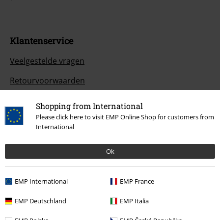
Klantenservice
Veelgestelde vragen
Retourvoorwaarden
Retourneer item
Shopping from International
Please click here to visit EMP Online Shop for customers from
Algemene maat info
International
Annuleer mijn BSC-lidmaatschap
Ok
Betaalmethodes
EMP International
EMP France
EMP Deutschland
EMP Italia
Overige acties