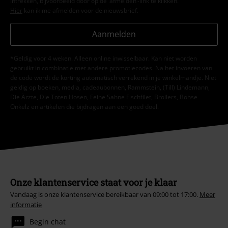
intrekken, bijvoorbeeld door op de ‘afmelden’-link te klikken.
Hier
kan ik me afmelden voor de nieuwsbrief.
Aanmelden
*Geldig voor 4 weken. Alleen online inwisselbaar. Kan niet worden
gebruikt in combinatie met andere promotiecodes. Na het invoeren van
de code wordt de korting automatisch verrekend in je winkelmandje. Niet
geldig op boeken, media, cadeaubonnen, Rammstein, (Till) Lindemann,
Die Ärzte, Die Toten Hosen, Feine Sahne Fischfilet, Broilers, Böhse
Onkelz en artikelen die bijdragen aan een goed doel.
Onze klantenservice staat voor je klaar
Vandaag is onze klantenservice bereikbaar van 09:00 tot 17:00.
Meer
informatie
Begin chat