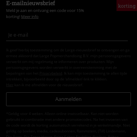
E-mailnieuwsbrief
korting
Meld je aan en ontvang een code voor 15%
korting!
Meer info
Ik geef hierbij toestemming om de Large-nieuwsbrief te ontvangen en ga
ermee akkoord dat Large Popmerchandising B.V. mijn persoonsgegevens
verwerkt om mij regelmatig te informeren over producten. Mijn
persoonsgegevens worden verwerkt in overeenstemming met de
bepalingen van het
Privacybeleid
. Ik kan mijn toestemming te allen tijde
intrekken, bijvoorbeeld door op de ‘afmelden’-link te klikken.
Hier
kan ik me afmelden voor de nieuwsbrief.
Aanmelden
*Geldig voor 4 weken. Alleen online inwisselbaar. Kan niet worden
gebruikt in combinatie met andere promotiecodes. Na het invoeren van
de code wordt de korting automatisch verrekend in je winkelmandje. Niet
geldig op boeken, media, cadeaubonnen, Rammstein, (Till) Lindemann,
Die Ärzte, Die Toten Hosen, Feine Sahne Fischfilet, Broilers, Böhse