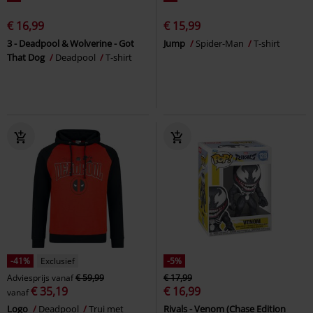
€ 16,99
€ 15,99
3 - Deadpool & Wolverine - Got
Jump
Spider-Man
T-shirt
That Dog
Deadpool
T-shirt
-41%
Exclusief
-5%
Adviesprijs
vanaf
€ 59,99
€ 17,99
€ 35,19
€ 16,99
vanaf
Logo
Deadpool
Trui met
Rivals - Venom (Chase Edition