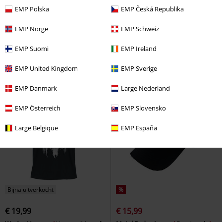
%
%
Print met effect
EMP Polska
EMP Česká Republika
€ 15,99
€ 15,99
EMP Norge
EMP Schweiz
Beyond Amazing
Spider-Man
Shield Logo
Captain America
T-shirt
T-shirt
EMP Suomi
EMP Ireland
EMP United Kingdom
EMP Sverige
EMP Danmark
Large Nederland
EMP Österreich
EMP Slovensko
Large Belgique
EMP España
Bijna uitverkocht
%
€ 19,99
€ 15,99