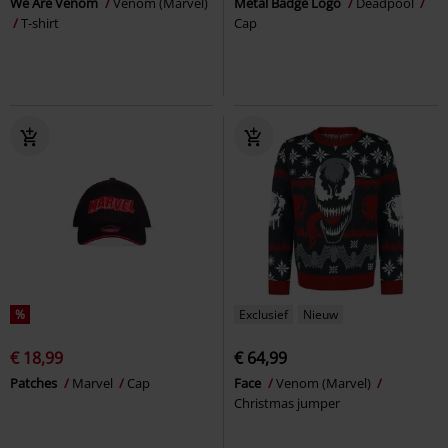
We Are Venom
Venom (Marvel)
Metal Badge Logo
Deadpool
T-shirt
Cap
%
Exclusief
Nieuw
€ 18,99
€ 64,99
Patches
Marvel
Cap
Face
Venom (Marvel)
Christmas jumper