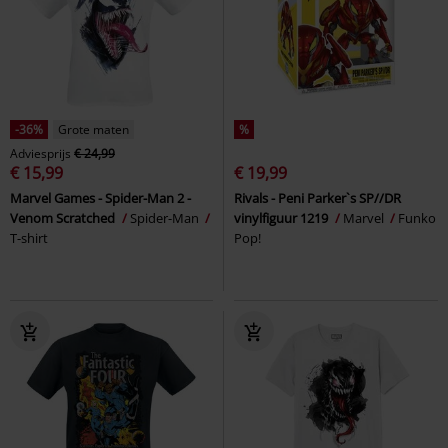
-36%
Grote maten
%
Adviesprijs
€ 24,99
€ 15,99
€ 19,99
Marvel Games - Spider-Man 2 -
Rivals - Peni Parker`s SP//DR
Venom Scratched
Spider-Man
vinylfiguur 1219
Marvel
Funko
T-shirt
Pop!