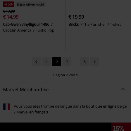
-16%
Bijna uitverkocht
€ 17,99
€ 14,99
€ 19,99
Cap-Gwen vinylfiguur 1486
Bricks
The Punisher
T-shirt
Captain America
Funko Pop!
1
2
3
...
5
Pagina 2 van 5
Marvel Merchandise
Vous vous êtes trompé de langue dans la boutique en ligne belge
?
Marvel
en français
15%