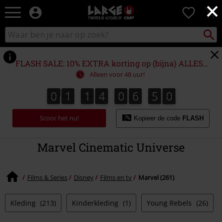
×
Large
0
–
Muziek-,
Packst
Zoek
zoeken
entertainment-,
in
en
catalogus
gaming-
FLASH SALE: 10% EXTRA korting op (bijna) ALLES!*
merch
Alleen voor 48 uur!
+
alternatieve
0
1
1
4
0
6
4
9
0
1
1
4
0
6
4
8
5
0
8
9
kleding
Scoor het nu!
Kopieer de code
FLASH
Marvel Cinematic Universe
Films & Series
Disney
Films en tv
Marvel (261)
Kleding
(213)
Kinderkleding
(1)
Young Rebels
(26)