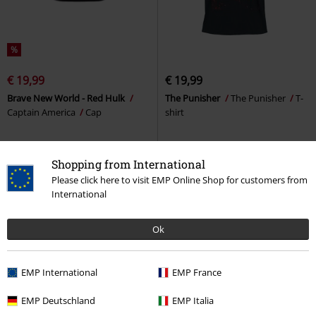
%
€ 19,99
€ 19,99
Brave New World - Red Hulk
The Punisher
The Punisher
T-
Captain America
Cap
shirt
Shopping from International
Please click here to visit EMP Online Shop for customers from
International
Ok
EMP International
EMP France
EMP Deutschland
EMP Italia