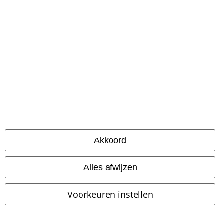
Over Large
Partnerprogramma's
Duurzaamheid
Akkoord
Word lid van onze online community!
Alles afwijzen
Voorkeuren instellen