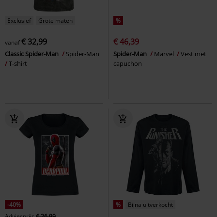
Exclusief
Grote maten
%
€ 32,99
€ 46,39
vanaf
Classic Spider-Man
Spider-Man
Spider-Man
Marvel
Vest met
T-shirt
capuchon
-40%
%
Bijna uitverkocht
Adviesprijs
€ 26,99