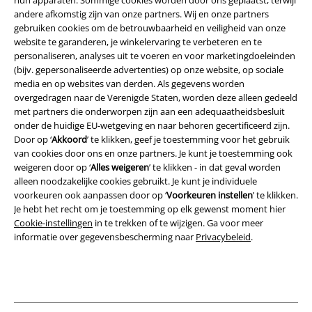
andere afkomstig zijn van onze partners. Wij en onze partners
Legal
gebruiken cookies om de betrouwbaarheid en veiligheid van onze
Algemene Voorwaarden
website te garanderen, je winkelervaring te verbeteren en te
personaliseren, analyses uit te voeren en voor marketingdoeleinden
(bijv. gepersonaliseerde advertenties) op onze website, op sociale
Bedrijfsgegevens
media en op websites van derden. Als gegevens worden
overgedragen naar de Verenigde Staten, worden deze alleen gedeeld
Privacyverklaring
met partners die onderworpen zijn aan een adequaatheidsbesluit
onder de huidige EU-wetgeving en naar behoren gecertificeerd zijn.
Verklaring van conformiteit
Door op ‘
Akkoord
’ te klikken, geef je toestemming voor het gebruik
van cookies door ons en onze partners. Je kunt je toestemming ook
Informatie over toegankelijkheid
weigeren door op ‘
Alles weigeren
’ te klikken - in dat geval worden
alleen noodzakelijke cookies gebruikt. Je kunt je individuele
voorkeuren ook aanpassen door op ‘
Voorkeuren instellen
’ te klikken.
Cookie-instellingen
Je hebt het recht om je toestemming op elk gewenst moment hier
Cookie-instellingen
in te trekken of te wijzigen. Ga voor meer
Annuleer bestelling
informatie over gegevensbescherming naar
Privacybeleid
.
Alle prijzen incl.
wettelijke BTW
© 1986-2026 Large Popmerchandising BV