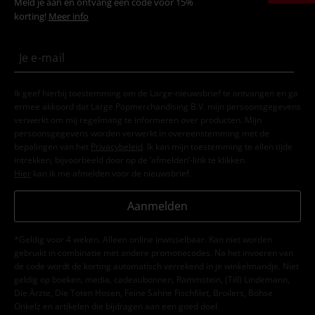
Meld je aan en ontvang een code voor 15%
korting!
Meer info
Ik geef hierbij toestemming om de Large-nieuwsbrief te ontvangen en ga
ermee akkoord dat Large Popmerchandising B.V. mijn persoonsgegevens
verwerkt om mij regelmatig te informeren over producten. Mijn
persoonsgegevens worden verwerkt in overeenstemming met de
bepalingen van het
Privacybeleid
. Ik kan mijn toestemming te allen tijde
intrekken, bijvoorbeeld door op de ‘afmelden’-link te klikken.
Hier
kan ik me afmelden voor de nieuwsbrief.
Aanmelden
*Geldig voor 4 weken. Alleen online inwisselbaar. Kan niet worden
gebruikt in combinatie met andere promotiecodes. Na het invoeren van
de code wordt de korting automatisch verrekend in je winkelmandje. Niet
geldig op boeken, media, cadeaubonnen, Rammstein, (Till) Lindemann,
Die Ärzte, Die Toten Hosen, Feine Sahne Fischfilet, Broilers, Böhse
Onkelz en artikelen die bijdragen aan een goed doel.