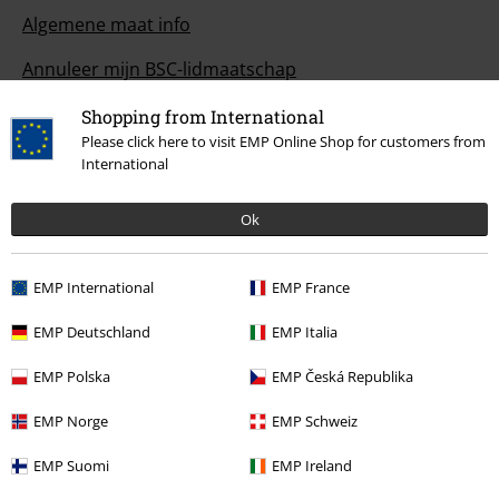
Algemene maat info
Annuleer mijn BSC-lidmaatschap
Betaalmethodes
Shopping from International
Please click here to visit EMP Online Shop for customers from
International
Overige acties
Ok
Prijsvragen
EMP International
EMP France
Large Cadeaubonnen
EMP Deutschland
EMP Italia
Large Studentenkorting
EMP Polska
EMP Česká Republika
EMP Backstage Club
EMP Norge
EMP Schweiz
EMP Suomi
EMP Ireland
Over Large