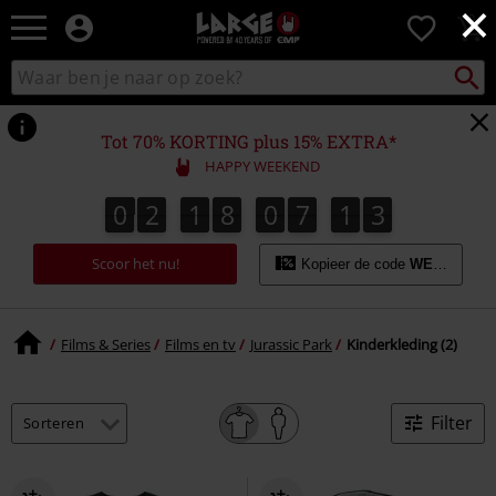
×
Large
0
–
Muziek-,
Packst
Zoek
zoeken
entertainment-,
in
en
catalogus
gaming-
Tot 70% KORTING plus 15% EXTRA*
merch
HAPPY WEEKEND
+
alternatieve
0
2
1
8
0
7
1
3
0
2
1
8
0
7
1
2
4
2
3
kleding
Scoor het nu!
Kopieer de code
WEEKEND
Films & Series
Films en tv
Jurassic Park
Kinderkleding (2)
Filter