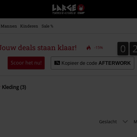
Large
–
Muziek-,
entertainment-,
Mannen
Kinderen
Sale %
en
gaming-
merch
0
0
ouw deals staan klaar!
-15%
+
alternatieve
kleding
Scoor het nu!
Kopieer de code
AFTERWORK
Kleding (3)
Geslacht
M