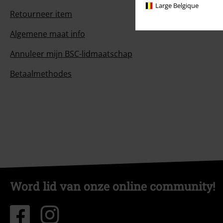
Large Belgique
Retourneer item
Algemene maat info
Annuleer mijn BSC-lidmaatschap
Betaalmethodes
Word lid van onze online community!