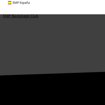
EMP España
Large Studentenkorting
EMP Backstage Club