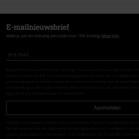
E-mailnieuwsbrief
Meld je aan en ontvang een code voor 15% korting!
Meer info
Ik geef hierbij toestemming om de Large-nieuwsbrief te ontvangen en ga er
Popmerchandising B.V. mijn persoonsgegevens verwerkt om mij regelmatig t
persoonsgegevens worden verwerkt in overeenstemming met de bepalingen
toestemming te allen tijde intrekken, bijvoorbeeld door op de ‘afmelden’-link t
Hier
kan ik me afmelden voor de nieuwsbrief.
Aanmelden
*Geldig voor 4 weken. Alleen online inwisselbaar. Kan niet worden gebruikt
Na het invoeren van de code wordt de korting automatisch verrekend in je wi
media, cadeaubonnen, Rammstein, (Till) Lindemann, Die Ärzte, Die Toten Hosen