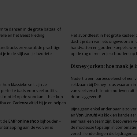
m te dansen in de grote balzaal of
elle en het Beest kleding!
Het avondfeest in het grote kasteel 
dacht je dan van iets ongewoons in 
ndtracks en vooral: de prachtige
handvatten en gouden koepels, word j
je in de stijl van je favoriete
op de rug of met vrije schouders op he
Disney-jurken: hoe maak je 
Nadert u een barbecuefeest of een ve
r hun klassieke snit zijn ze
zeldzaam bij Disney - dus waarom in
rfecte basis voor veel outfits.
van veel verschillende motieven uit h
 motief op de voorkant - hier kun
doorslaggevend!
fou
en
Cadenza
altijd bij je en helpen
Bijna geen enkel ander paar is zo vers
en
Von Unruh!
Als klok en kandelaar 
it de
EMP online shop
bijhouden -
eenmaal een team zijn, betoveren we
 ontsnapping aan de wolven is
de modieuze tops zijn in combinatie 
verschillende dingen die bijdragen a