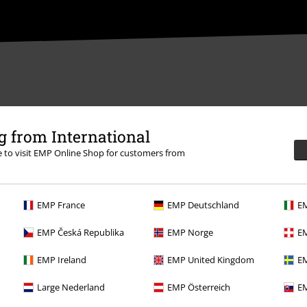
 from International
e
re to visit EMP Online Shop for customers from
EMP France
EMP Deutschland
EM
EMP Česká Republika
EMP Norge
EM
Overige acties
EMP Ireland
EMP United Kingdom
EM
Prijsvragen
Large Nederland
EMP Österreich
EM
Large Cadeaubonnen