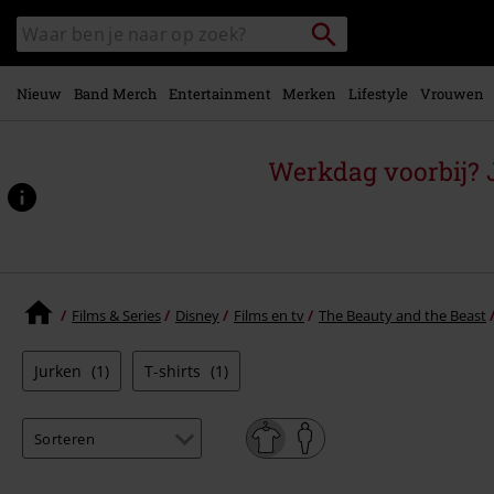
Overslaan
Packstation
Zoek
naar
zoeken
in
hoofdinhoud
catalogus
Nieuw
Band Merch
Entertainment
Merken
Lifestyle
Vrouwen
Werkdag voorbij? J
Films & Series
Disney
Films en tv
The Beauty and the Beast
Jurken
(1)
T-shirts
(1)