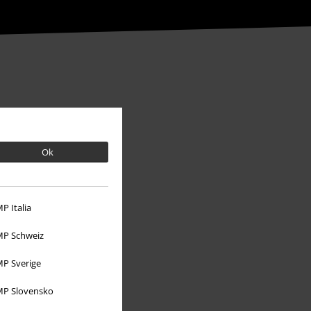
Ok
P Italia
P Schweiz
Over Large
P Sverige
Partnerprogramma's
P Slovensko
Duurzaamheid