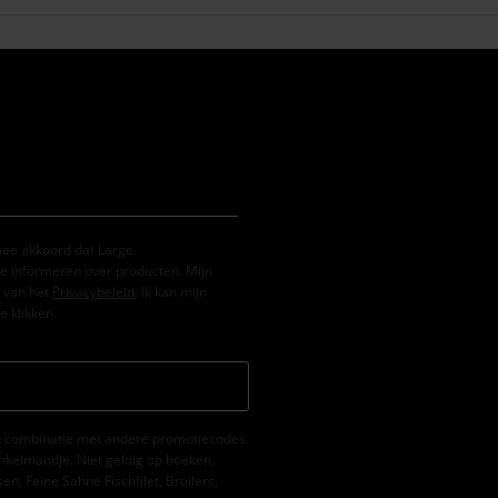
mee akkoord dat Large
e informeren over producten. Mijn
 van het
Privacybeleid
. Ik kan mijn
e klikken.
 in combinatie met andere promotiecodes.
nkelmandje. Niet geldig op boeken,
, Feine Sahne Fischfilet, Broilers,