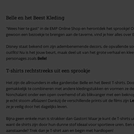
Belle en het Beest Kleding
"Wees hier te gast" in de EMP Online Shop en herontdek het sprookje! O
gewoon een bezoekje te brengen aan de taverne, vind je hier alles over B
Disney staat bekend om zijn adembenemende decors, de opvallende sou
outfits! Nu is het jouw beurt, maak deel uit van het grote verhaal en kleed 
personages zoals
Belle!
T-shirts rechtstreeks uit een sprookje
Het zijn de allrounders in elke garderobe: Belle en het Beest T-shirts. Doo
gemakkelijk te combineren met andere kledingstukken en vormen ze de pe
Nonchalant onder een open overhemd of als blikvanger met een beknopt
je echt stoom afblazen! Dankzij de verschillende prints uit de films zijn
Le
ze je veilig door het dagelijks leven.
Bijna geen enkele man is strakker dan Gaston! Maar je kunt de T-shirts u
want de shirts zijn door hun dunne stof ideaal voor sportieve uren. Een
aanstaande? Trek dan je T-shirt aan en begin met hardlopen!