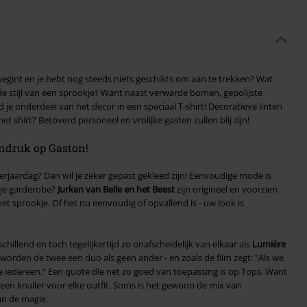
begint en je hebt nog steeds niets geschikts om aan te trekken? Wat
de stijl van een sprookje? Want naast verwarde bomen, gepolijste
e onderdeel van het decor in een speciaal T-shirt! Decoratieve linten
t shirt? Betoverd personeel en vrolijke gasten zullen blij zijn!
indruk op Gaston!
rjaardag? Dan wil je zeker gepast gekleed zijn! Eenvoudige mode is
 je garderobe?
Jurken van Belle en het Beest
zijn origineel en voorzien
et sprookje. Of het nu eenvoudig of opvallend is - uw look is
chillend en toch tegelijkertijd zo onafscheidelijk van elkaar als
Lumière
worden de twee een duo als geen ander - en zoals de film zegt: "Als we
 iedereen." Een quote die net zo goed van toepassing is op Tops. Want
een knaller voor elke outfit. Soms is het gewoon de mix van
an de magie.