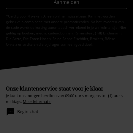
Aanmelden
*Geldig voor 4 weken. Alleen online inwisselbaar. Kan niet worden
gebruikt in combinatie met andere promotiecodes. Na het invoeren van
de code wordt de korting automatisch verrekend in je winkelmandje. Niet
geldig op boeken, media, cadeaubonnen, Rammstein, (Till) Lindemann,
Die Ärzte, Die Toten Hosen, Feine Sahne Fischfilet, Broilers, Böhse
Onkelz en artikelen die bijdragen aan een goed doel.
Onze klantenservice staat voor je klaar
Je kunt ons morgen bereiken van 09:00 uur s morgens tot {1} uur s
middags.
Meer informatie
Begin chat