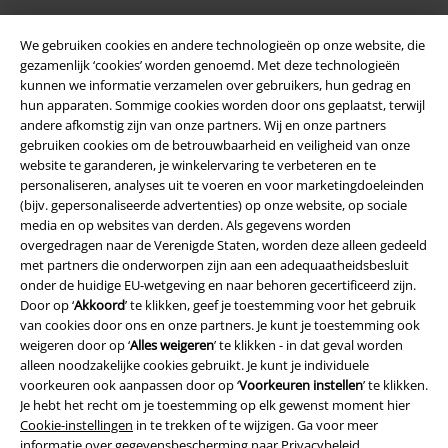
We gebruiken cookies en andere technologieën op onze website, die
gezamenlijk ‘cookies’ worden genoemd. Met deze technologieën
kunnen we informatie verzamelen over gebruikers, hun gedrag en
hun apparaten. Sommige cookies worden door ons geplaatst, terwijl
andere afkomstig zijn van onze partners. Wij en onze partners
gebruiken cookies om de betrouwbaarheid en veiligheid van onze
website te garanderen, je winkelervaring te verbeteren en te
Legal
personaliseren, analyses uit te voeren en voor marketingdoeleinden
(bijv. gepersonaliseerde advertenties) op onze website, op sociale
Algemene Voorwaarden
media en op websites van derden. Als gegevens worden
overgedragen naar de Verenigde Staten, worden deze alleen gedeeld
Bedrijfsgegevens
met partners die onderworpen zijn aan een adequaatheidsbesluit
onder de huidige EU-wetgeving en naar behoren gecertificeerd zijn.
Door op ‘
Akkoord
’ te klikken, geef je toestemming voor het gebruik
Privacyverklaring
van cookies door ons en onze partners. Je kunt je toestemming ook
weigeren door op ‘
Alles weigeren
’ te klikken - in dat geval worden
Verklaring van conformiteit
alleen noodzakelijke cookies gebruikt. Je kunt je individuele
voorkeuren ook aanpassen door op ‘
Voorkeuren instellen
’ te klikken.
Informatie over toegankelijkheid
Je hebt het recht om je toestemming op elk gewenst moment hier
Cookie-instellingen
in te trekken of te wijzigen. Ga voor meer
Cookie-instellingen
informatie over gegevensbescherming naar
Privacybeleid
.