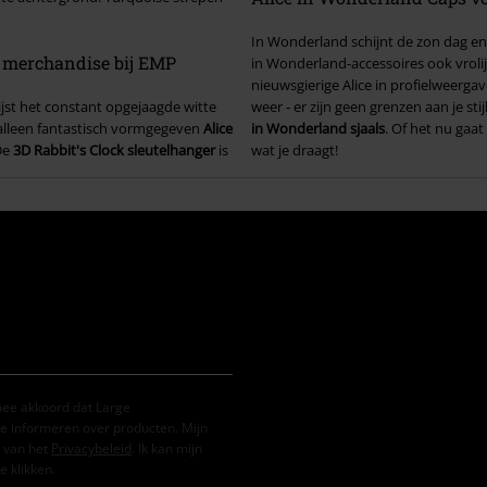
In Wonderland schijnt de zon dag en 
d merchandise bij EMP
in Wonderland-accessoires ook vroli
nieuwsgierige Alice in profielweerga
wijst het constant opgejaagde witte
weer - er zijn geen grenzen aan je s
et alleen fantastisch vormgegeven
Alice
in Wonderland sjaals
. Of het nu gaa
De
3D Rabbit's Clock sleutelhanger
is
wat je draagt!
mee akkoord dat Large
e informeren over producten. Mijn
 van het
Privacybeleid
. Ik kan mijn
e klikken.