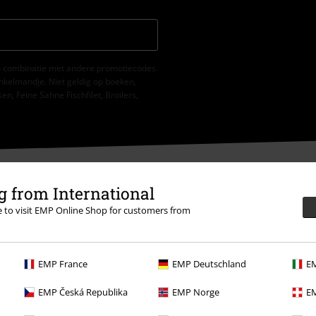
 in combinatie met andere promotiecodes.
nkelmandje. Niet geldig op boeken,
, Feine Sahne Fischfilet, Broilers,
 from International
re to visit EMP Online Shop for customers from
ormatie
EMP France
EMP Deutschland
EM
EMP Česká Republika
EMP Norge
EM