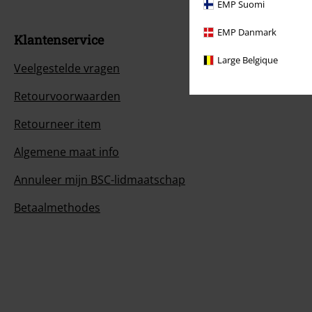
EMP Suomi
EMP Danmark
Klantenservice
Large Belgique
Veelgestelde vragen
Retourvoorwaarden
Retourneer item
Algemene maat info
Annuleer mijn BSC-lidmaatschap
Betaalmethodes