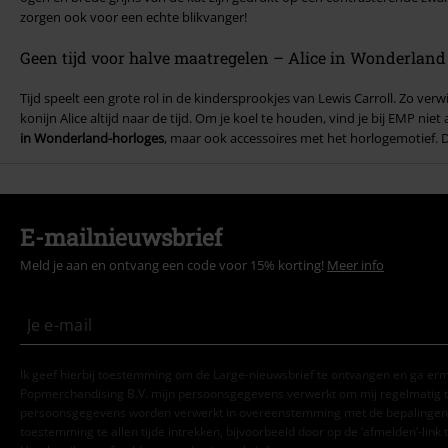
zorgen ook voor een echte blikvanger!
Geen tijd voor halve maatregelen – Alice in Wonderlan
Tijd speelt een grote rol in de kindersprookjes van Lewis Carroll. Zo ver
konijn Alice altijd naar de tijd. Om je koel te houden, vind je bij EMP ni
in Wonderland-horloges
, maar ook accessoires met het horlogemotief. 
E-mailnieuwsbrief
Meld je aan en ontvang een code voor 15% korting!
Meer info
Ik geef hierbij toestemming om de Large-nieuwsbrief te ontvangen en ga er
Popmerchandising B.V. mijn persoonsgegevens verwerkt om mij regelmatig t
persoonsgegevens worden verwerkt in overeenstemming met de bepalingen
toestemming te allen tijde intrekken, bijvoorbeeld door op de ‘afmelden’-link t