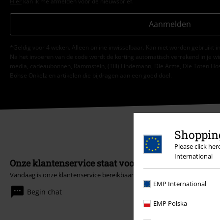
Hier
kan ik me afmelden voor de nieuwsbrief.
Aanmelden
*Geldig voor 4 weken. Alleen online inwisselbaar. Kan niet worden gebruikt
Na het invoeren van de code wordt de korting automatisch verrekend in je wi
media, cadeaubonnen, Rammstein, (Till) Lindemann, Die Ärzte, Die Toten Hosen
Böhse Onkelz en artikelen die bijdragen aan een goed doel.
Shopping
Please click he
International
Onze klantenservice staat voor je klaar
Vandaag is onze klantenservice bereikbaar van 09:00 tot 17:00.
Meer inf
EMP International
Begin chat
EMP Polska