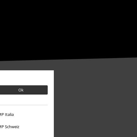
Ok
P Italia
P Schweiz