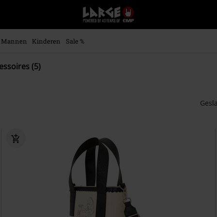
Large
–
Muziek-,
entertainment-,
Mannen
Kinderen
Sale %
en
gaming-
essoires (5)
merch
+
alternatieve
kleding
Gesl