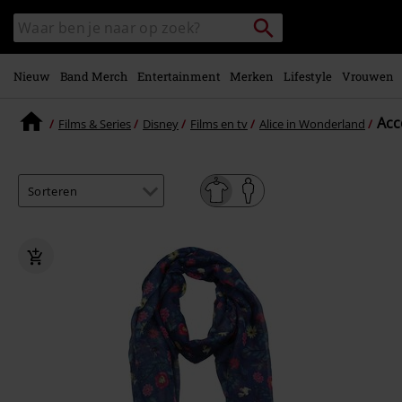
Overslaan
Packstation
Zoek
naar
zoeken
in
hoofdinhoud
catalogus
Nieuw
Band Merch
Entertainment
Merken
Lifestyle
Vrouwen
Acc
Films & Series
Disney
Films en tv
Alice in Wonderland