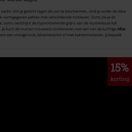
nacht. Om je gezicht tegen de zon te beschermen, vind je onder de Alice
jk vormgegeven petten met verschillende motieven. Soms zie je de
ve, soms verschijnt de hypnotiserende grijns van de mysterieuze kat
tijl. Je kunt de mutsen trouwens combineren met een van de luchtige
Alice
t om een vintage look, bloemenprint of met kattenmotieven. Jij bepaalt
15%
korting