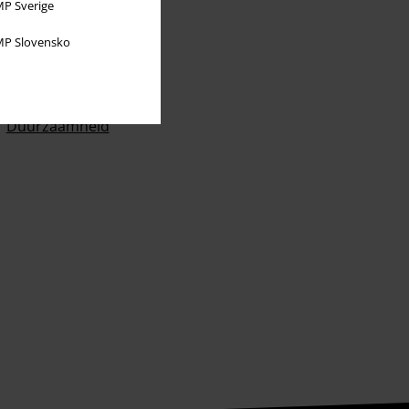
P Sverige
P Slovensko
Over Large
Partnerprogramma's
Duurzaamheid