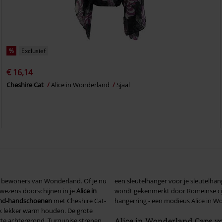
%
Exclusief
€ 16,14
Cheshire Cat
Alice in Wonderland
Sjaal
e bewoners van Wonderland. Of je nu
een sleutelhanger voor je sleutelhan
 wezens doorschijnen in je
Alice in
wordt gekenmerkt door Romeinse cij
and-handschoenen
met Cheshire Cat-
hangerring - een modieus Alice in Wo
ook lekker warm houden. De grote
Alice in Wonderland Caps 
rte achtergrond. Turquoise strepen