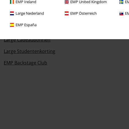
EMP Ireland
EMP United Kingdom
EM
Large Nederland
EMP Österreich
EM
Overige acties
EMP España
Prijsvragen
Large Cadeaubonnen
Large Studentenkorting
EMP Backstage Club