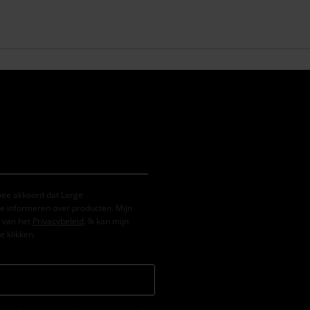
mee akkoord dat Large
e informeren over producten. Mijn
 van het
Privacybeleid
. Ik kan mijn
e klikken.