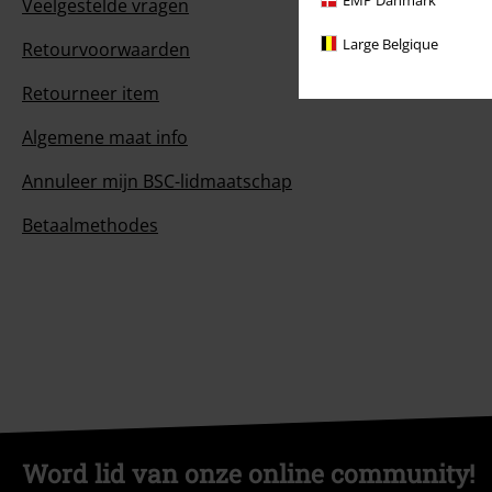
Veelgestelde vragen
Large Belgique
Retourvoorwaarden
Retourneer item
Algemene maat info
Annuleer mijn BSC-lidmaatschap
Betaalmethodes
Word lid van onze online community!