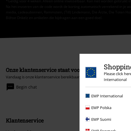
*Geldig voor 4 weken. Alleen online inwisselbaar. Kan niet worden gebruikt
Na het invoeren van de code wordt de korting automatisch verrekend in je wi
media, cadeaubonnen, Rammstein, (Till) Lindemann, Die Ärzte, Die Toten Hosen
Böhse Onkelz en artikelen die bijdragen aan een goed doel.
Shopping
Onze klantenservice staat voor je klaar
Please click he
Vandaag is onze klantenservice bereikbaar van 09:00 tot 17:00.
Meer inf
International
Begin chat
EMP International
EMP Polska
EMP Suomi
Klantenservice
EMP Danmark