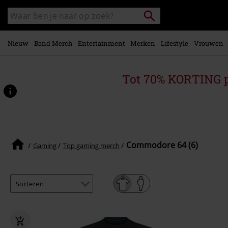
Overslaan
Packstation
Zoek
naar
zoeken
in
hoofdinhoud
catalogus
Nieuw
Band Merch
Entertainment
Merken
Lifestyle
Vrouwen
Tot 70% KORTING 
Commodore 64 (6)
Gaming
Top gaming merch