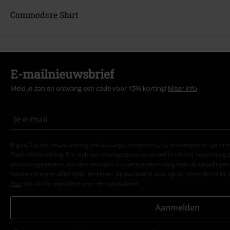
Commodore Shirt
E-mailnieuwsbrief
Meld je aan en ontvang een code voor 15% korting!
Meer info
Ik geef hierbij toestemming om de Large-nieuwsbrief te ontvangen en ga er
Popmerchandising B.V. mijn persoonsgegevens verwerkt om mij regelmatig t
persoonsgegevens worden verwerkt in overeenstemming met de bepalingen
toestemming te allen tijde intrekken, bijvoorbeeld door op de ‘afmelden’-link t
Hier
kan ik me afmelden voor de nieuwsbrief.
Aanmelden