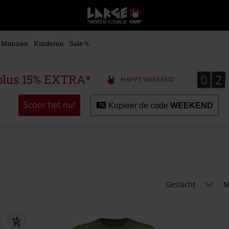
Large
–
Muziek-,
entertainment-,
Mannen
Kinderen
Sale %
en
gaming-
merch
0
2
0
2
plus 15% EXTRA*
HAPPY WEEKEND
+
alternatieve
kleding
Scoor het nu!
Kopieer de code
WEEKEND
Geslacht
M