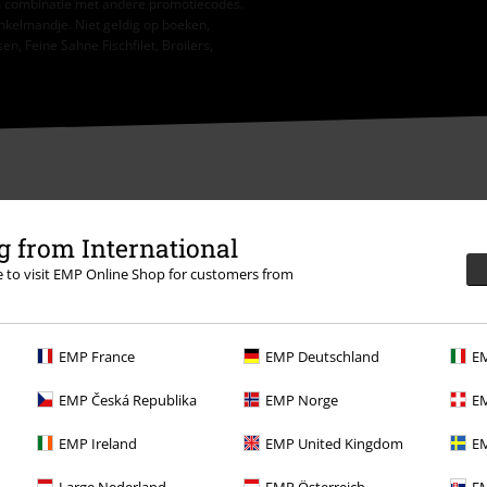
 in combinatie met andere promotiecodes.
nkelmandje. Niet geldig op boeken,
, Feine Sahne Fischfilet, Broilers,
 from International
re to visit EMP Online Shop for customers from
ormatie
EMP France
EMP Deutschland
EM
EMP Česká Republika
EMP Norge
EM
EMP Ireland
EMP United Kingdom
EM
Overige acties
Large Nederland
EMP Österreich
EM