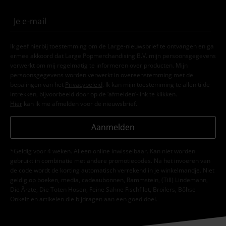
Ik geef hierbij toestemming om de Large-nieuwsbrief te ontvangen en ga
ermee akkoord dat Large Popmerchandising B.V. mijn persoonsgegevens
verwerkt om mij regelmatig te informeren over producten. Mijn
persoonsgegevens worden verwerkt in overeenstemming met de
bepalingen van het
Privacybeleid
. Ik kan mijn toestemming te allen tijde
intrekken, bijvoorbeeld door op de ‘afmelden’-link te klikken.
Hier
kan ik me afmelden voor de nieuwsbrief.
Aanmelden
*Geldig voor 4 weken. Alleen online inwisselbaar. Kan niet worden
gebruikt in combinatie met andere promotiecodes. Na het invoeren van
de code wordt de korting automatisch verrekend in je winkelmandje. Niet
geldig op boeken, media, cadeaubonnen, Rammstein, (Till) Lindemann,
Die Ärzte, Die Toten Hosen, Feine Sahne Fischfilet, Broilers, Böhse
Onkelz en artikelen die bijdragen aan een goed doel.