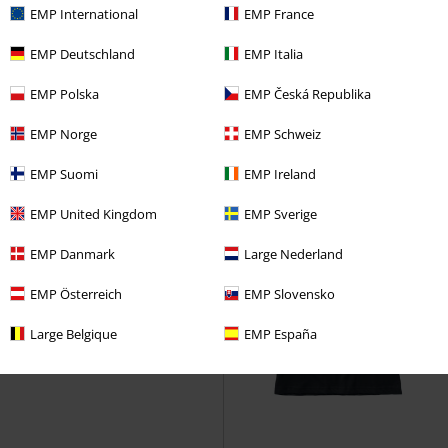
€ 16,99
€ 16,99
vanaf
vanaf
EMP International
EMP France
Piqué Polo T-shirt
Brandit
Piqué Polo T-shirt
Brandit
Poloshirt
Poloshirt
EMP Deutschland
EMP Italia
EMP Polska
EMP Česká Republika
EMP Norge
EMP Schweiz
EMP Suomi
EMP Ireland
EMP United Kingdom
EMP Sverige
EMP Danmark
Large Nederland
EMP Österreich
EMP Slovensko
Large Belgique
EMP España