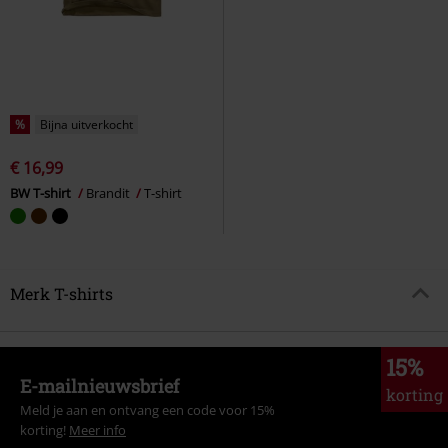
%
Bijna uitverkocht
€ 16,99
BW T-shirt
Brandit
T-shirt
Merk T-shirts
15%
E-mailnieuwsbrief
korting
Meld je aan en ontvang een code voor 15%
korting!
Meer info