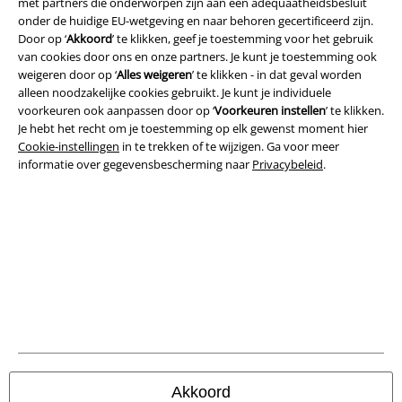
met partners die onderworpen zijn aan een adequaatheidsbesluit
Algemene Voorwaarden
onder de huidige EU-wetgeving en naar behoren gecertificeerd zijn.
Door op ‘
Akkoord
’ te klikken, geef je toestemming voor het gebruik
Bedrijfsgegevens
van cookies door ons en onze partners. Je kunt je toestemming ook
weigeren door op ‘
Alles weigeren
’ te klikken - in dat geval worden
alleen noodzakelijke cookies gebruikt. Je kunt je individuele
Privacyverklaring
voorkeuren ook aanpassen door op ‘
Voorkeuren instellen
’ te klikken.
Je hebt het recht om je toestemming op elk gewenst moment hier
Verklaring van conformiteit
Cookie-instellingen
in te trekken of te wijzigen. Ga voor meer
informatie over gegevensbescherming naar
Privacybeleid
.
Informatie over toegankelijkheid
Cookie-instellingen
Annuleer bestelling
Alle prijzen incl.
wettelijke BTW
© 1986-2026 Large Popmerchandising BV
Akkoord