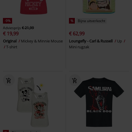
-9%
%
Bijna uitverkocht
Adviesprijs
€ 21,99
€ 19,99
€ 62,99
Original
Mickey & Minnie Mouse
Loungefly - Carl & Russell
Up
T-shirt
Mini rugzak