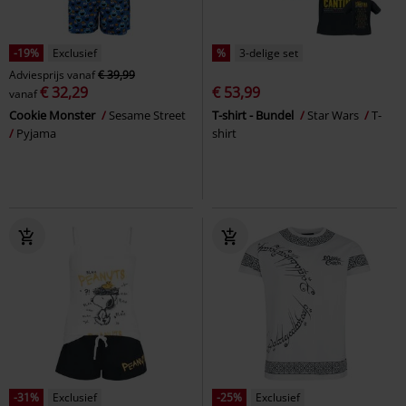
-19%
Exclusief
%
3-delige set
Adviesprijs
vanaf
€ 39,99
€ 32,29
€ 53,99
vanaf
Cookie Monster
Sesame Street
T-shirt - Bundel
Star Wars
T-
Pyjama
shirt
-31%
Exclusief
-25%
Exclusief