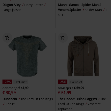
Diagon Alley
Harry Potter
Marvel Games - Spider-Man 2 -
Lange jassen
Venom Splatter
Spider-Man
T-
shirt
-26%
Exclusief
-25%
Exclusief
Adviesprijs
€ 41,99
Adviesprijs
€ 69,99
€ 30,99
€ 51,99
Dunedain
The Lord Of The Rings
The Hobbit - Bilbo Baggins
The
T-shirt
Lord Of The Rings
Vest met
capuchon