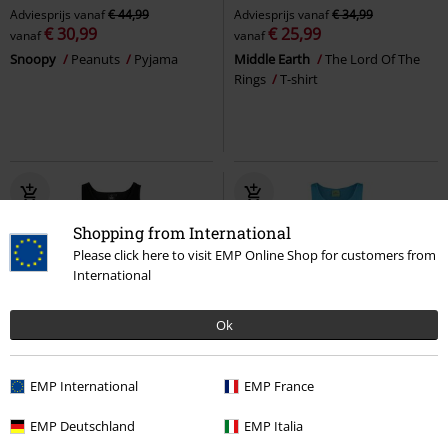
Adviesprijs
vanaf
€ 44,99
Adviesprijs
vanaf
€ 34,99
€ 30,99
€ 25,99
vanaf
vanaf
Snoopy
Peanuts
Pyjama
Middle Earth
The Lord Of The
Rings
T-shirt
Shopping from International
Please click here to visit EMP Online Shop for customers from
International
Ok
%
Exclusief
-26%
Exclusief
EMP International
EMP France
Adviesprijs
vanaf
€ 43,99
€ 30,99
€ 32,29
vanaf
EMP Deutschland
EMP Italia
Bedtime
The Nightmare Before
Cookie Monster - Face
Sesame