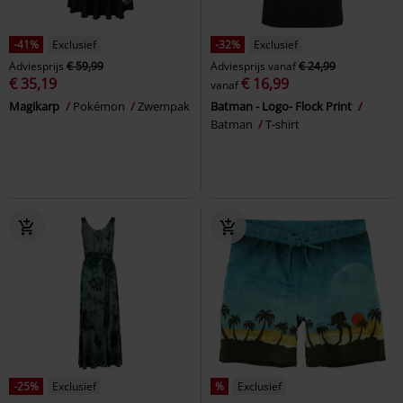
-41%
Exclusief
-32%
Exclusief
Adviesprijs
€ 59,99
Adviesprijs
vanaf
€ 24,99
€ 35,19
€ 16,99
vanaf
Magikarp
Pokémon
Zwempak
Batman - Logo- Flock Print
Batman
T-shirt
-25%
Exclusief
%
Exclusief