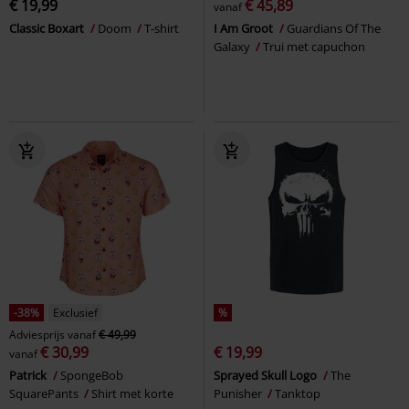
€ 19,99
€ 45,89
vanaf
Classic Boxart
Doom
T-shirt
I Am Groot
Guardians Of The
Galaxy
Trui met capuchon
-38%
Exclusief
%
Adviesprijs
vanaf
€ 49,99
€ 30,99
€ 19,99
vanaf
Patrick
SpongeBob
Sprayed Skull Logo
The
SquarePants
Shirt met korte
Punisher
Tanktop