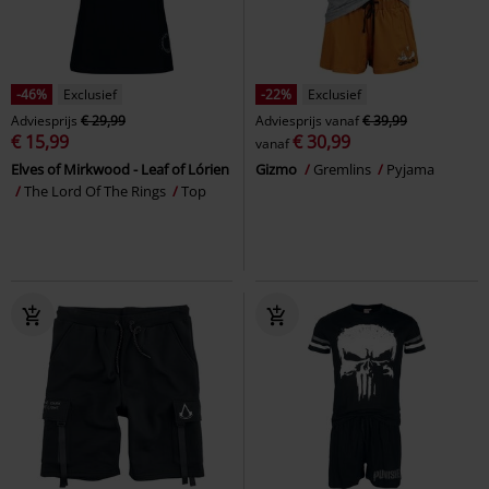
-46%
Exclusief
-22%
Exclusief
Adviesprijs
€ 29,99
Adviesprijs
vanaf
€ 39,99
€ 15,99
€ 30,99
vanaf
Elves of Mirkwood - Leaf of Lórien
Gizmo
Gremlins
Pyjama
The Lord Of The Rings
Top