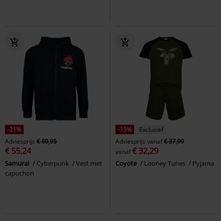
-21%
-15%
Exclusief
Adviesprijs
€ 69,95
Adviesprijs
vanaf
€ 37,99
€ 55,24
€ 32,29
vanaf
Samurai
Cyberpunk
Vest met
Coyote
Looney Tunes
Pyjama
capuchon