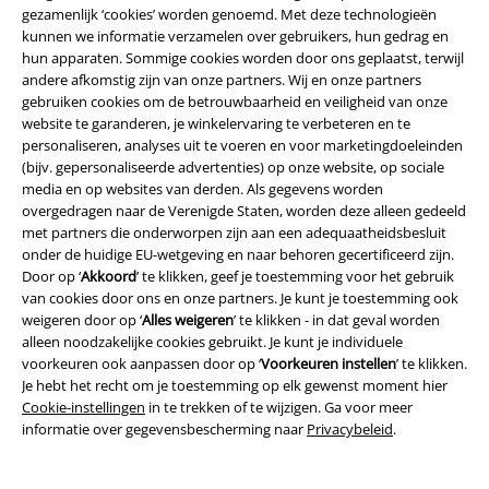
gezamenlijk ‘cookies’ worden genoemd. Met deze technologieën
Overige acties
kunnen we informatie verzamelen over gebruikers, hun gedrag en
hun apparaten. Sommige cookies worden door ons geplaatst, terwijl
Prijsvragen
andere afkomstig zijn van onze partners. Wij en onze partners
gebruiken cookies om de betrouwbaarheid en veiligheid van onze
Large Cadeaubonnen
website te garanderen, je winkelervaring te verbeteren en te
personaliseren, analyses uit te voeren en voor marketingdoeleinden
Large Studentenkorting
(bijv. gepersonaliseerde advertenties) op onze website, op sociale
media en op websites van derden. Als gegevens worden
EMP Backstage Club
overgedragen naar de Verenigde Staten, worden deze alleen gedeeld
met partners die onderworpen zijn aan een adequaatheidsbesluit
onder de huidige EU-wetgeving en naar behoren gecertificeerd zijn.
Door op ‘
Akkoord
’ te klikken, geef je toestemming voor het gebruik
Over Large
van cookies door ons en onze partners. Je kunt je toestemming ook
weigeren door op ‘
Alles weigeren
’ te klikken - in dat geval worden
Partnerprogramma's
alleen noodzakelijke cookies gebruikt. Je kunt je individuele
voorkeuren ook aanpassen door op ‘
Voorkeuren instellen
’ te klikken.
Duurzaamheid
Je hebt het recht om je toestemming op elk gewenst moment hier
Cookie-instellingen
in te trekken of te wijzigen. Ga voor meer
informatie over gegevensbescherming naar
Privacybeleid
.