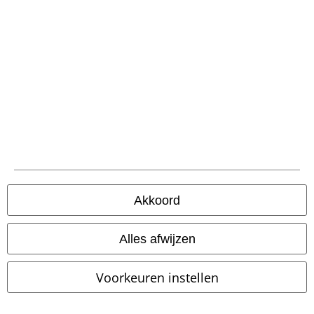
Word lid van onze online community!
Akkoord
Betaalmethodes
Alles afwijzen
Voorkeuren instellen
Verzending