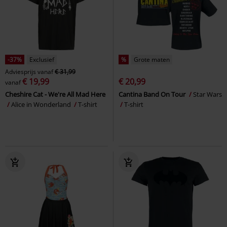
-37%
Exclusief
%
Grote maten
Adviesprijs
vanaf
€ 31,99
€ 19,99
€ 20,99
vanaf
Cheshire Cat - We're All Mad Here
Cantina Band On Tour
Star Wars
Alice in Wonderland
T-shirt
T-shirt