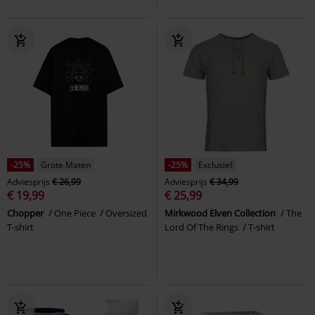
-25%
Grote Maten
-25%
Exclusief
Adviesprijs
€ 26,99
Adviesprijs
€ 34,99
€ 19,99
€ 25,99
Chopper
One Piece
Oversized
Mirkwood Elven Collection
The
T-shirt
Lord Of The Rings
T-shirt