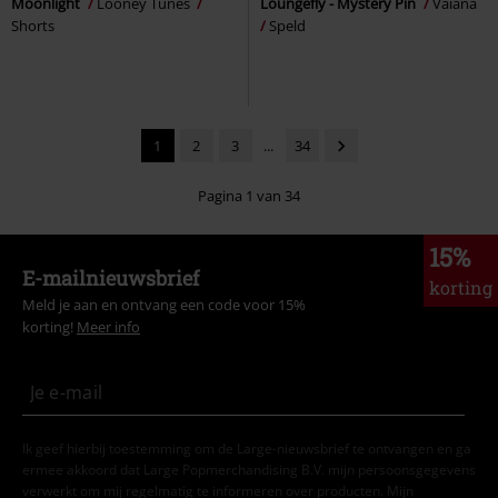
Moonlight
Looney Tunes
Loungefly - Mystery Pin
Vaiana
Shorts
Speld
1
2
3
...
34
Pagina 1 van 34
15%
E-mailnieuwsbrief
korting
Meld je aan en ontvang een code voor 15%
korting!
Meer info
Ik geef hierbij toestemming om de Large-nieuwsbrief te ontvangen en ga
ermee akkoord dat Large Popmerchandising B.V. mijn persoonsgegevens
verwerkt om mij regelmatig te informeren over producten. Mijn