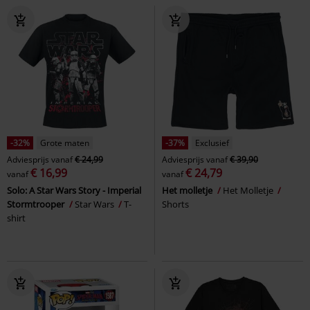
-32%
Grote maten
-37%
Exclusief
Adviesprijs
vanaf
€ 24,99
Adviesprijs
vanaf
€ 39,90
€ 16,99
€ 24,79
vanaf
vanaf
Solo: A Star Wars Story - Imperial
Het molletje
Het Molletje
Stormtrooper
Star Wars
T-
Shorts
shirt