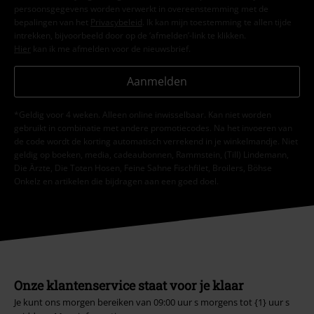
persoonsgegevens worden verwerkt in overeenstemming met de
bepalingen van het
Privacybeleid
. Ik kan mijn toestemming te allen tijde
intrekken, bijvoorbeeld door op de ‘afmelden’-link te klikken.
Hier
kan ik me afmelden voor de nieuwsbrief.
Aanmelden
*Geldig voor 4 weken. Alleen online inwisselbaar. Kan niet worden
gebruikt in combinatie met andere promotiecodes. Na het invoeren van
de code wordt de korting automatisch verrekend in je winkelmandje. Niet
geldig op boeken, media, cadeaubonnen, Rammstein, (Till) Lindemann,
Die Ärzte, Die Toten Hosen, Feine Sahne Fischfilet, Broilers, Böhse
Onkelz en artikelen die bijdragen aan een goed doel.
Onze klantenservice staat voor je klaar
Je kunt ons morgen bereiken van 09:00 uur s morgens tot {1} uur s