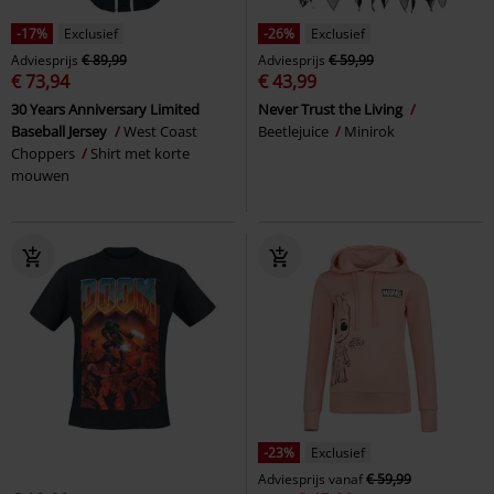
-17%
Exclusief
-26%
Exclusief
Adviesprijs
€ 89,99
Adviesprijs
€ 59,99
€ 73,94
€ 43,99
30 Years Anniversary Limited
Never Trust the Living
Baseball Jersey
West Coast
Beetlejuice
Minirok
Choppers
Shirt met korte
mouwen
-23%
Exclusief
Adviesprijs
vanaf
€ 59,99