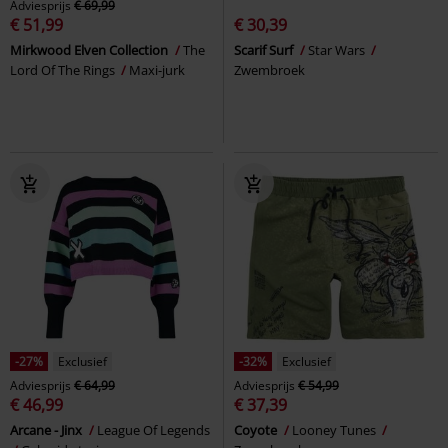
Adviesprijs
€ 69,99
€ 51,99
€ 30,39
Mirkwood Elven Collection
The
Scarif Surf
Star Wars
Lord Of The Rings
Maxi-jurk
Zwembroek
-27%
Exclusief
-32%
Exclusief
Adviesprijs
€ 64,99
Adviesprijs
€ 54,99
€ 46,99
€ 37,39
Arcane - Jinx
League Of Legends
Coyote
Looney Tunes