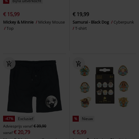
%
Bijna uitverkocht
€ 15,99
€ 19,99
Mickey & Minnie
Mickey Mouse
Samurai - Black Dog
Cyberpunk
Top
T-shirt
-47%
Exclusief
%
Nieuw
Adviesprijs
vanaf
€ 39,90
€ 20,79
€ 5,99
vanaf