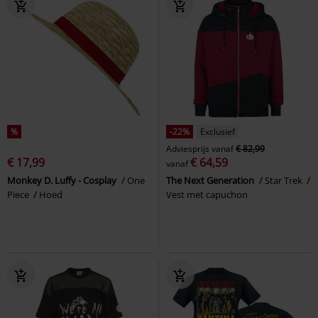
%
-22%
Exclusief
Adviesprijs
vanaf
€ 82,99
€ 17,99
€ 64,59
vanaf
Monkey D. Luffy - Cosplay
One
The Next Generation
Star Trek
Piece
Hoed
Vest met capuchon