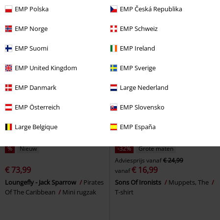
Christmas
Pyjama
Street
Pyjama
EMP Polska
EMP Česká Republika
EMP Norge
EMP Schweiz
EMP Suomi
EMP Ireland
EMP United Kingdom
EMP Sverige
EMP Danmark
Large Nederland
EMP Österreich
EMP Slovensko
Large Belgique
EMP España
%
Nieuw
-32%
Grote maten
Adviesprijs
vanaf
€ 24,99
€ 73,99
€ 16,99
vanaf
Loungefly - Jack Sparrow
Pirates
Sons Of Ironists
Muppets, The
Of The Caribbean
Mini rugzak
T-shirt