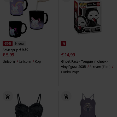
-36%
Nieuw
%
Adviesprijs
€ 9,50
€ 5,99
€ 14,99
Unicorn
Unicorn
Kop
Ghost Face - Tongue in cheek -
vinylfiguur 2035
Scream (Film)
Funko Pop!