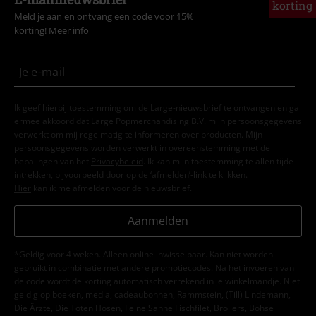
korting
Meld je aan en ontvang een code voor 15%
korting!
Meer info
Ik geef hierbij toestemming om de Large-nieuwsbrief te ontvangen en ga
ermee akkoord dat Large Popmerchandising B.V. mijn persoonsgegevens
verwerkt om mij regelmatig te informeren over producten. Mijn
persoonsgegevens worden verwerkt in overeenstemming met de
bepalingen van het
Privacybeleid
. Ik kan mijn toestemming te allen tijde
intrekken, bijvoorbeeld door op de ‘afmelden’-link te klikken.
Hier
kan ik me afmelden voor de nieuwsbrief.
Aanmelden
*Geldig voor 4 weken. Alleen online inwisselbaar. Kan niet worden
gebruikt in combinatie met andere promotiecodes. Na het invoeren van
de code wordt de korting automatisch verrekend in je winkelmandje. Niet
geldig op boeken, media, cadeaubonnen, Rammstein, (Till) Lindemann,
Die Ärzte, Die Toten Hosen, Feine Sahne Fischfilet, Broilers, Böhse