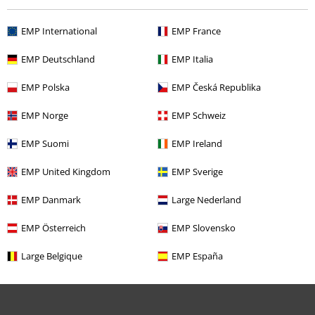
Retourneer item
Algemene maat info
EMP International
EMP France
Annuleer mijn BSC-lidmaatschap
EMP Deutschland
EMP Italia
Betaalmethodes
EMP Polska
EMP Česká Republika
EMP Norge
EMP Schweiz
EMP Suomi
EMP Ireland
Overige acties
EMP United Kingdom
EMP Sverige
Prijsvragen
EMP Danmark
Large Nederland
Large Cadeaubonnen
EMP Österreich
EMP Slovensko
Large Studentenkorting
Large Belgique
EMP España
EMP Backstage Club