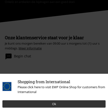
Onkelz en artikelen die bijdragen aan een goed doel.
Onze klantenservice staat voor je klaar
Je kunt ons morgen bereiken van 09:00 uur s morgens tot {1} uur s
middags.
Meer informatie
Begin chat
Klantenservice
Shopping from International
Please click here to visit EMP Online Shop for customers from
Veelgestelde vragen
International
Retourvoorwaarden
Ok