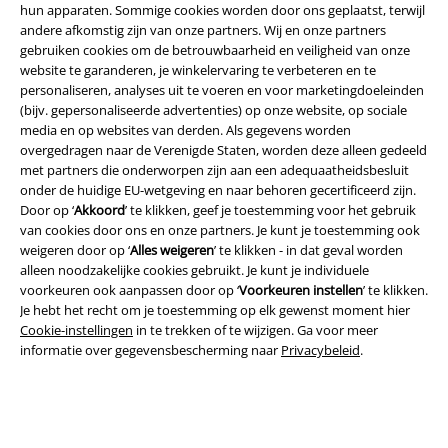
hun apparaten. Sommige cookies worden door ons geplaatst, terwijl
andere afkomstig zijn van onze partners. Wij en onze partners
Legal
gebruiken cookies om de betrouwbaarheid en veiligheid van onze
website te garanderen, je winkelervaring te verbeteren en te
Algemene Voorwaarden
personaliseren, analyses uit te voeren en voor marketingdoeleinden
(bijv. gepersonaliseerde advertenties) op onze website, op sociale
Bedrijfsgegevens
media en op websites van derden. Als gegevens worden
overgedragen naar de Verenigde Staten, worden deze alleen gedeeld
Privacyverklaring
met partners die onderworpen zijn aan een adequaatheidsbesluit
onder de huidige EU-wetgeving en naar behoren gecertificeerd zijn.
Door op ‘
Akkoord
’ te klikken, geef je toestemming voor het gebruik
Verklaring van conformiteit
van cookies door ons en onze partners. Je kunt je toestemming ook
weigeren door op ‘
Alles weigeren
’ te klikken - in dat geval worden
Informatie over toegankelijkheid
alleen noodzakelijke cookies gebruikt. Je kunt je individuele
voorkeuren ook aanpassen door op ‘
Voorkeuren instellen
’ te klikken.
Cookie-instellingen
Je hebt het recht om je toestemming op elk gewenst moment hier
Cookie-instellingen
in te trekken of te wijzigen. Ga voor meer
Annuleer bestelling
informatie over gegevensbescherming naar
Privacybeleid
.
Alle prijzen incl.
wettelijke BTW
© 1986-2026 Large Popmerchandising BV