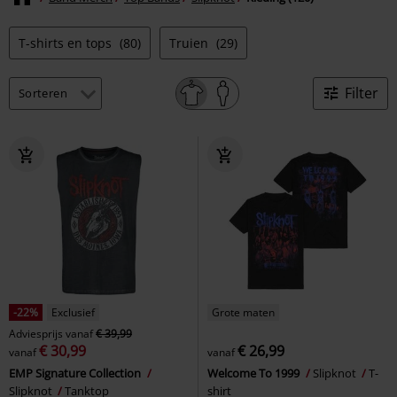
T-shirts en tops
(80)
Truien
(29)
Filter
-22%
Exclusief
Grote maten
Adviesprijs
vanaf
€ 39,99
€ 30,99
€ 26,99
vanaf
vanaf
EMP Signature Collection
Welcome To 1999
Slipknot
T-
Slipknot
Tanktop
shirt