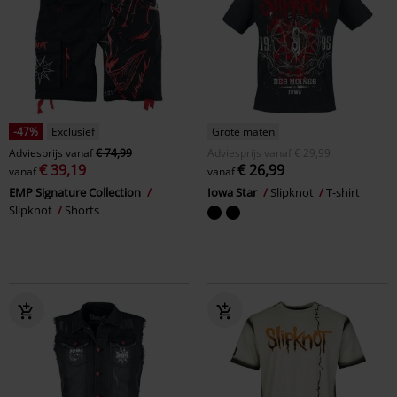
-47%
Exclusief
Grote maten
Adviesprijs
vanaf
€ 74,99
Adviesprijs
vanaf
€ 29,99
€ 39,19
€ 26,99
vanaf
vanaf
EMP Signature Collection
Iowa Star
Slipknot
T-shirt
Slipknot
Shorts