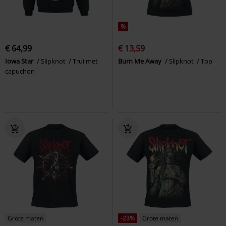
%
€ 64,99
€ 13,59
Iowa Star
Slipknot
Trui met
Burn Me Away
Slipknot
Top
capuchon
Grote maten
-23%
Grote maten