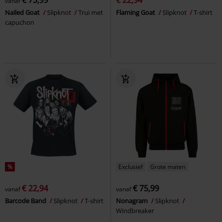
vanaf
Nailed Goat
Slipknot
Trui met
Flaming Goat
Slipknot
T-shirt
capuchon
%
Exclusief
Grote maten
€ 22,94
€ 75,99
vanaf
vanaf
Barcode Band
Slipknot
T-shirt
Nonagram
Slipknot
Windbreaker