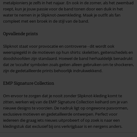
metalpioniers je zelfs in het najaar. En ook in de zomer, als het zwembad
roept, kun je jouw passie voor de band tonen door een duik in het
water te nemen in je Slipknot-zwemkleding. Maak je outfit als fan
compleet met een broek in de stijl van de band.
Opvallende prints
Slipknot staat voor provocatie en controverse - dit wordt ook
weerspiegeld in de motieven op hun shirts: skeletten, geitenschedels en
doodshoofden zijn standaard. Hoewel de band herhaaldelijk benadrukt
dat ze ‘occulte’ symbolen zoals geiten alleen gebruiken om te shockeren,
zijn de gedetailleerde prints behoorlijk indrukwekkend.
EMP Signature Collection
Om ervoor te zorgen dat je nooit zonder Slipknot-kleding komt te
zitten, werken wij van de EMP Signature Collection keihard om je van
nieuwe designs te voorzien. De nadruk ligt op ongewone pasvormen,
exclusieve motieven en gedetailleerde ontwerpen. Perfect voor
iedereen die graag iets nieuws uitprobeert of op zoek is naar een
kledingstuk dat exclusief bij ons verkrijgbaar is en nergens anders.