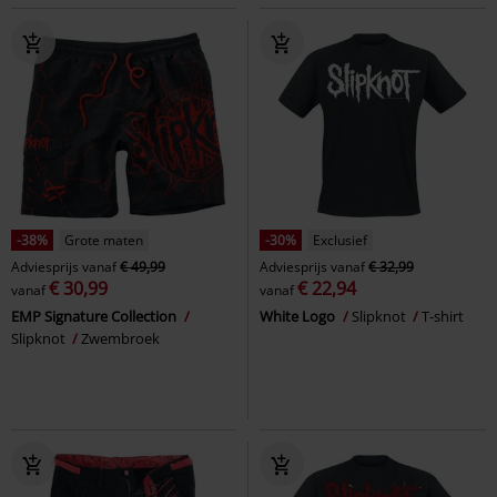
-38%
Grote maten
-30%
Exclusief
Adviesprijs
vanaf
€ 49,99
Adviesprijs
vanaf
€ 32,99
€ 30,99
€ 22,94
vanaf
vanaf
EMP Signature Collection
White Logo
Slipknot
T-shirt
Slipknot
Zwembroek