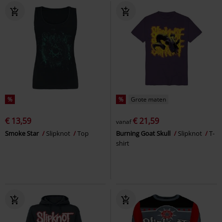
%
%
Grote maten
€ 13,59
€ 21,59
vanaf
Smoke Star
Slipknot
Top
Burning Goat Skull
Slipknot
T-
shirt