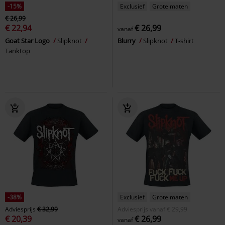
-15%
Exclusief
Grote maten
€ 26,99
€ 22,94
€ 26,99
vanaf
Goat Star Logo
Slipknot
Blurry
Slipknot
T-shirt
Tanktop
-38%
Exclusief
Grote maten
Adviesprijs
€ 32,99
Adviesprijs
vanaf
€ 29,99
€ 20,39
€ 26,99
vanaf