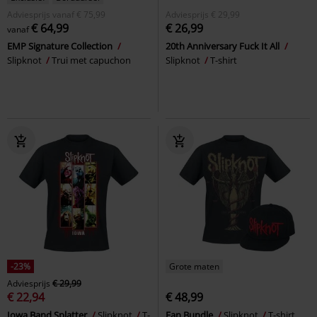
Adviesprijs
vanaf
€ 75,99
Adviesprijs
€ 29,99
€ 64,99
€ 26,99
vanaf
EMP Signature Collection
20th Anniversary Fuck It All
Slipknot
Trui met capuchon
Slipknot
T-shirt
-23%
Grote maten
Adviesprijs
€ 29,99
€ 22,94
€ 48,99
Iowa Band Splatter
Slipknot
T-
Fan Bundle
Slipknot
T-shirt