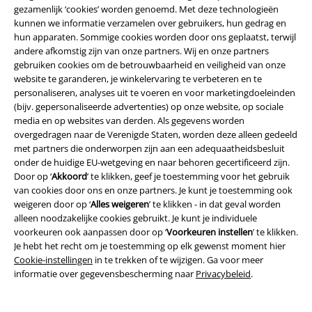
geldig op boeken, media, cadeaubonnen, Rammstein, (Till) Lindemann,
gezamenlijk ‘cookies’ worden genoemd. Met deze technologieën
Die Ärzte, Die Toten Hosen, Feine Sahne Fischfilet, Broilers, Böhse
kunnen we informatie verzamelen over gebruikers, hun gedrag en
Onkelz en artikelen die bijdragen aan een goed doel.
hun apparaten. Sommige cookies worden door ons geplaatst, terwijl
andere afkomstig zijn van onze partners. Wij en onze partners
gebruiken cookies om de betrouwbaarheid en veiligheid van onze
website te garanderen, je winkelervaring te verbeteren en te
personaliseren, analyses uit te voeren en voor marketingdoeleinden
(bijv. gepersonaliseerde advertenties) op onze website, op sociale
media en op websites van derden. Als gegevens worden
overgedragen naar de Verenigde Staten, worden deze alleen gedeeld
Onze klantenservice staat voor je klaar
met partners die onderworpen zijn aan een adequaatheidsbesluit
Onze klantenservice is vandaag bereikbaar tot 17:00 uur.
Meer
onder de huidige EU-wetgeving en naar behoren gecertificeerd zijn.
informatie
Door op ‘
Akkoord
’ te klikken, geef je toestemming voor het gebruik
van cookies door ons en onze partners. Je kunt je toestemming ook
Begin chat
weigeren door op ‘
Alles weigeren
’ te klikken - in dat geval worden
alleen noodzakelijke cookies gebruikt. Je kunt je individuele
voorkeuren ook aanpassen door op ‘
Voorkeuren instellen
’ te klikken.
Je hebt het recht om je toestemming op elk gewenst moment hier
Klantenservice
Cookie-instellingen
in te trekken of te wijzigen. Ga voor meer
informatie over gegevensbescherming naar
Privacybeleid
.
Veelgestelde vragen