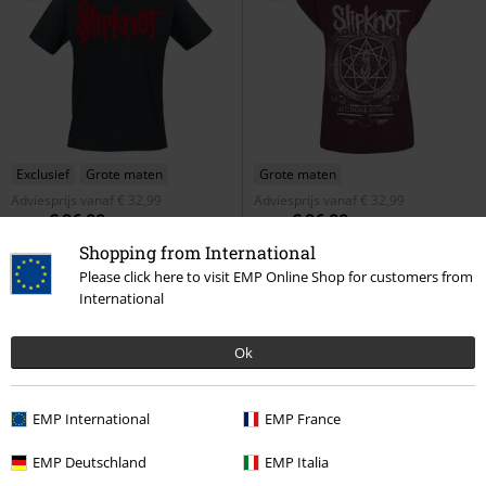
Exclusief
Grote maten
Grote maten
Adviesprijs
vanaf
€ 32,99
Adviesprijs
vanaf
€ 32,99
€ 26,99
€ 26,99
vanaf
vanaf
WANYK Logo
Slipknot
T-shirt
Blurry
Slipknot
T-shirt
Shopping from International
Please click here to visit EMP Online Shop for customers from
International
Ok
EMP International
EMP France
EMP Deutschland
EMP Italia