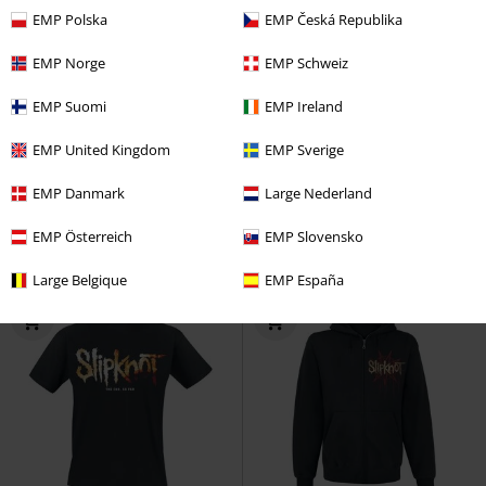
EMP Polska
EMP Česká Republika
EMP Norge
EMP Schweiz
-15%
Grote maten
Grote maten
EMP Suomi
EMP Ireland
vanaf
€ 26,99
Adviesprijs
vanaf
€ 32,99
€ 22,94
€ 23,99
vanaf
vanaf
EMP United Kingdom
EMP Sverige
Pulse Of The Maggots
Slipknot
Slaughterer
Slipknot
T-shirt
EMP Danmark
Large Nederland
T-shirt
EMP Österreich
EMP Slovensko
Large Belgique
EMP España