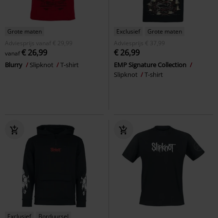
Grote maten
Exclusief
Grote maten
Adviesprijs
vanaf
€ 29,99
Adviesprijs
€ 37,99
€ 26,99
€ 26,99
vanaf
Blurry
Slipknot
T-shirt
EMP Signature Collection
Slipknot
T-shirt
Exclusief
Borduursel