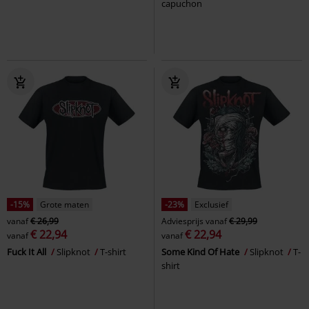
capuchon
-15%
Grote maten
-23%
Exclusief
vanaf
€ 26,99
Adviesprijs
vanaf
€ 29,99
€ 22,94
€ 22,94
vanaf
vanaf
Fuck It All
Slipknot
T-shirt
Some Kind Of Hate
Slipknot
T-
shirt