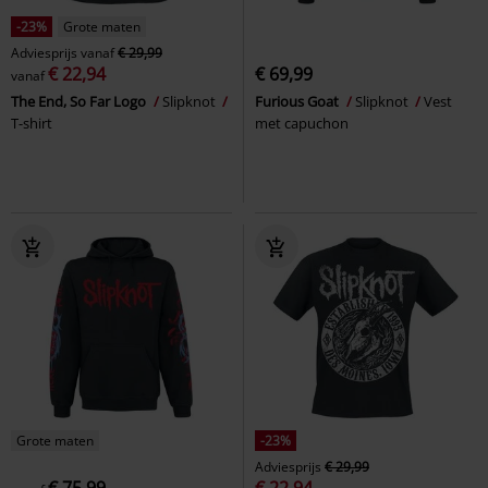
-23%
Grote maten
Adviesprijs
vanaf
€ 29,99
€ 22,94
€ 69,99
vanaf
The End, So Far Logo
Slipknot
Furious Goat
Slipknot
Vest
T-shirt
met capuchon
Grote maten
-23%
Adviesprijs
€ 29,99
€ 75,99
€ 22,94