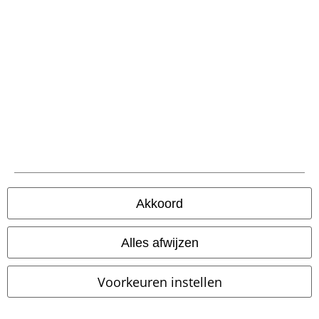
Retourvoorwaarden
Retourneer item
Algemene maat info
Annuleer mijn BSC-lidmaatschap
Betaalmethodes
Overige acties
Akkoord
Prijsvragen
Large Cadeaubonnen
Alles afwijzen
Large Studentenkorting
Voorkeuren instellen
EMP Backstage Club