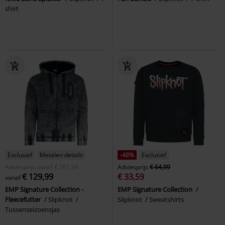
shirt
Exclusief
Metalen details
-48%
Exclusief
Adviesprijs
vanaf
€ 161,99
Adviesprijs
€ 64,99
€ 129,99
€ 33,59
vanaf
EMP Signature Collection -
EMP Signature Collection
Fleecefutter
Slipknot
Slipknot
Sweatshirts
Tussenseizoensjas