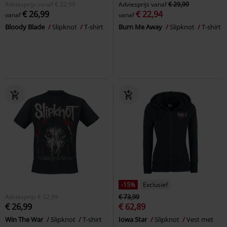
Adviesprijs
vanaf
€ 32,99
Adviesprijs
vanaf
€ 29,99
€ 26,99
€ 22,94
vanaf
vanaf
Bloody Blade
Slipknot
T-shirt
Burn Me Away
Slipknot
T-shirt
-15%
Exclusief
Adviesprijs
€ 32,99
€ 73,99
€ 26,99
€ 62,89
Win The War
Slipknot
T-shirt
Iowa Star
Slipknot
Vest met