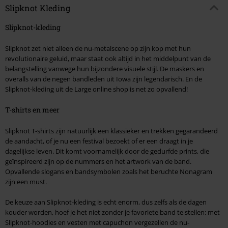
Slipknot Kleding
Slipknot-kleding
Slipknot zet niet alleen de nu-metalscene op zijn kop met hun
revolutionaire geluid, maar staat ook altijd in het middelpunt van de
belangstelling vanwege hun bijzondere visuele stijl. De maskers en
overalls van de negen bandleden uit Iowa zijn legendarisch. En de
Slipknot-kleding uit de Large online shop is net zo opvallend!
T-shirts en meer
Slipknot T-shirts zijn natuurlijk een klassieker en trekken gegarandeerd
de aandacht, of je nu een festival bezoekt of er een draagt in je
dagelijkse leven. Dit komt voornamelijk door de gedurfde prints, die
geïnspireerd zijn op de nummers en het artwork van de band.
Opvallende slogans en bandsymbolen zoals het beruchte Nonagram
zijn een must.
De keuze aan Slipknot-kleding is echt enorm, dus zelfs als de dagen
kouder worden, hoef je het niet zonder je favoriete band te stellen: met
Slipknot-hoodies en vesten met capuchon vergezellen de nu-