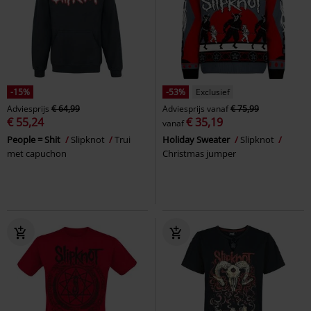
-15%
-53%
Exclusief
Adviesprijs
€ 64,99
Adviesprijs
vanaf
€ 75,99
€ 55,24
€ 35,19
vanaf
People = Shit
Slipknot
Trui
Holiday Sweater
Slipknot
met capuchon
Christmas jumper