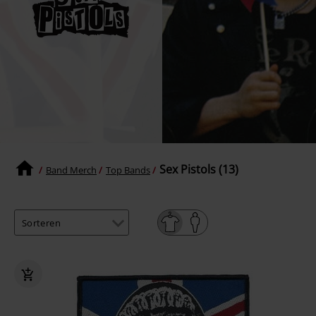
Sex Pistols (13)
Band Merch
Top Bands