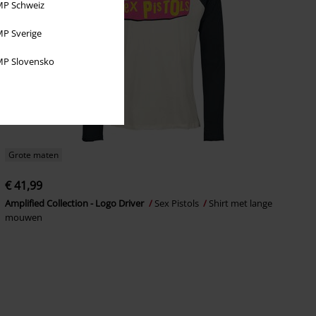
P Schweiz
P Sverige
P Slovensko
Grote maten
€ 41,99
Amplified Collection - Logo Driver
Sex Pistols
Shirt met lange
mouwen