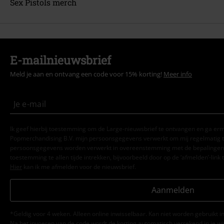
Sex Pistols merch
E-mailnieuwsbrief
Meld je aan en ontvang een code voor 15% korting!
Meer info
Ik geef hierbij toestemming om de Large-nieuwsbrief te ontvangen en ga er
Popmerchandising B.V. mijn persoonsgegevens verwerkt om mij regelmatig t
persoonsgegevens worden verwerkt in overeenstemming met de bepalingen
toestemming te allen tijde intrekken, bijvoorbeeld door op de ‘afmelden’-link t
Hier
kan ik me afmelden voor de nieuwsbrief.
Aanmelden
*Geldig voor 4 weken. Alleen online inwisselbaar. Kan niet worden gebruikt
Na het invoeren van de code wordt de korting automatisch verrekend in je wi