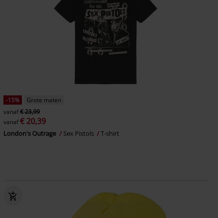
-15%
Grote maten
vanaf
€ 23,99
€ 20,39
vanaf
London's Outrage
Sex Pistols
T-shirt