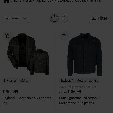
Band Merch
Top Bands
Motörhead
Kleding
Jacks (9)
Filter
Exclusief
Afdruk
Exclusief
Metalen details
Adviesprijs
vanaf
€ 109,99
€ 302,99
€ 86,99
vanaf
England
Motörhead
Lederen
EMP Signature Collection
jas
Motörhead
Spijkerjas