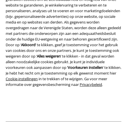
Legal
website te garanderen, je winkelervaring te verbeteren en te
personaliseren, analyses uit te voeren en voor marketingdoeleinden
Algemene Voorwaarden
(bijv. gepersonaliseerde advertenties) op onze website, op sociale
media en op websites van derden. Als gegevens worden
Bedrijfsgegevens
overgedragen naar de Verenigde Staten, worden deze alleen gedeeld
met partners die onderworpen zijn aan een adequaatheidsbesluit
onder de huidige EU-wetgeving en naar behoren gecertificeerd zijn.
Privacyverklaring
Door op ‘
Akkoord
’ te klikken, geef je toestemming voor het gebruik
van cookies door ons en onze partners. Je kunt je toestemming ook
Verklaring van conformiteit
weigeren door op ‘
Alles weigeren
’ te klikken - in dat geval worden
alleen noodzakelijke cookies gebruikt. Je kunt je individuele
Informatie over toegankelijkheid
voorkeuren ook aanpassen door op ‘
Voorkeuren instellen
’ te klikken.
Je hebt het recht om je toestemming op elk gewenst moment hier
Cookie-instellingen
Cookie-instellingen
in te trekken of te wijzigen. Ga voor meer
informatie over gegevensbescherming naar
Privacybeleid
.
Annuleer bestelling
Alle prijzen incl.
wettelijke BTW
© 1986-2026 Large Popmerchandising BV