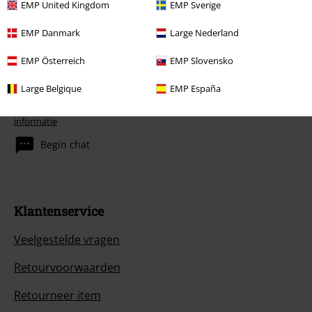
EMP United Kingdom
EMP Sverige
EMP Danmark
Large Nederland
EMP Österreich
EMP Slovensko
Large Belgique
EMP España
Onze klantenservice staat voor je klaar
Onze klantenservice is vandaag bereikbaar tot 17:00 uur.
Meer
informatie
Begin chat
Klantenservice
Veelgestelde vragen
Retourvoorwaarden
Retourneer item