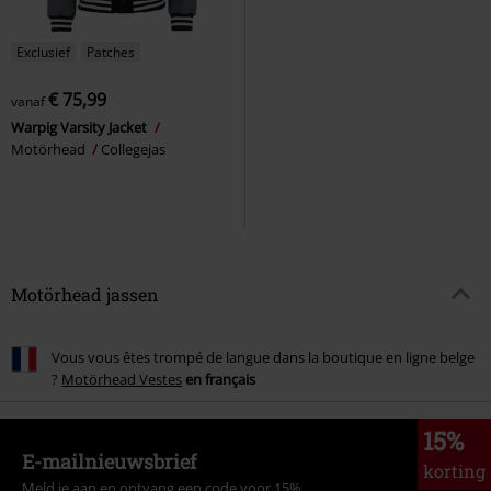
Exclusief
Patches
€ 75,99
vanaf
Warpig Varsity Jacket
Motörhead
Collegejas
Motörhead jassen
Vous vous êtes trompé de langue dans la boutique en ligne belge
?
Motörhead Vestes
en français
15%
E-mailnieuwsbrief
korting
Meld je aan en ontvang een code voor 15%