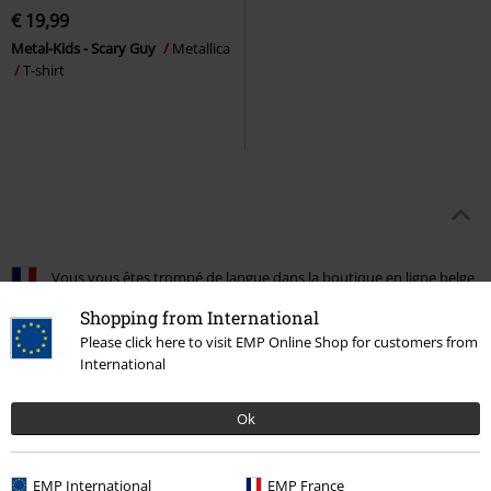
€ 19,99
Metal-Kids - Scary Guy
Metallica
T-shirt
Vous vous êtes trompé de langue dans la boutique en ligne belge
?
Metallica Mode enfant
en français
Shopping from International
Please click here to visit EMP Online Shop for customers from
15%
International
E-mailnieuwsbrief
korting
Meld je aan en ontvang een code voor 15%
Ok
korting!
Meer info
EMP International
EMP France