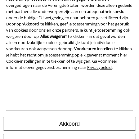
overgedragen naar de Verenigde Staten, worden deze alleen gedeeld
Bedrijfsgegevens
met partners die onderworpen zijn aan een adequaatheidsbesluit
onder de huidige EU-wetgeving en naar behoren gecertificeerd zijn.
Privacyverklaring
Door op ‘
Akkoord
’ te klikken, geef je toestemming voor het gebruik
van cookies door ons en onze partners. Je kunt je toestemming ook
Verklaring van conformiteit
weigeren door op ‘
Alles weigeren
’ te klikken - in dat geval worden
alleen noodzakelijke cookies gebruikt. Je kunt je individuele
voorkeuren ook aanpassen door op ‘
Voorkeuren instellen
’ te klikken.
Informatie over toegankelijkheid
Je hebt het recht om je toestemming op elk gewenst moment hier
Cookie-instellingen
in te trekken of te wijzigen. Ga voor meer
Cookie-instellingen
informatie over gegevensbescherming naar
Privacybeleid
.
Annuleer bestelling
Alle prijzen incl.
wettelijke BTW
© 1986-2026 Large Popmerchandising BV
Akkoord
Onze online shops