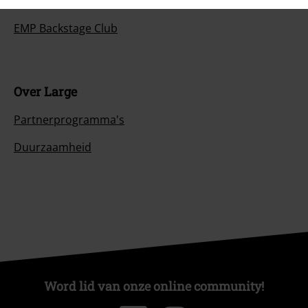
Large Studentenkorting
EMP Backstage Club
Over Large
Partnerprogramma's
Duurzaamheid
Word lid van onze online community!