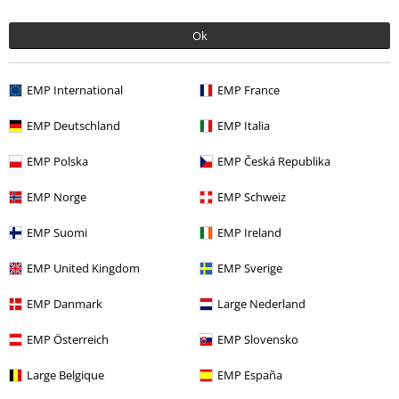
Veelgestelde vragen
Ok
Retourvoorwaarden
EMP International
EMP France
Retourneer item
EMP Deutschland
EMP Italia
Algemene maat info
EMP Polska
EMP Česká Republika
Annuleer mijn BSC-lidmaatschap
EMP Norge
EMP Schweiz
Betaalmethodes
EMP Suomi
EMP Ireland
EMP United Kingdom
EMP Sverige
Overige acties
EMP Danmark
Large Nederland
Prijsvragen
EMP Österreich
EMP Slovensko
Large Cadeaubonnen
Large Belgique
EMP España