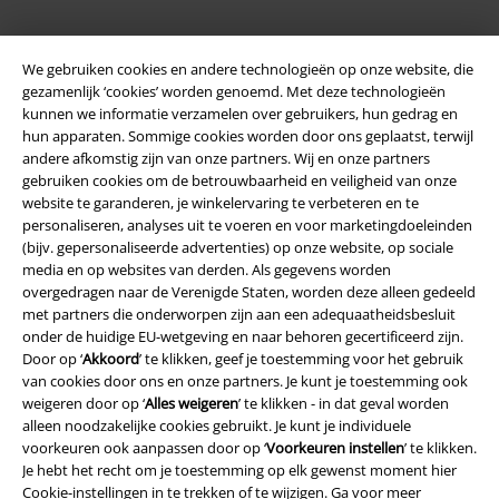
We gebruiken cookies en andere technologieën op onze website, die
gezamenlijk ‘cookies’ worden genoemd. Met deze technologieën
kunnen we informatie verzamelen over gebruikers, hun gedrag en
hun apparaten. Sommige cookies worden door ons geplaatst, terwijl
andere afkomstig zijn van onze partners. Wij en onze partners
Legal
gebruiken cookies om de betrouwbaarheid en veiligheid van onze
website te garanderen, je winkelervaring te verbeteren en te
Algemene Voorwaarden
personaliseren, analyses uit te voeren en voor marketingdoeleinden
(bijv. gepersonaliseerde advertenties) op onze website, op sociale
Bedrijfsgegevens
media en op websites van derden. Als gegevens worden
overgedragen naar de Verenigde Staten, worden deze alleen gedeeld
Privacyverklaring
met partners die onderworpen zijn aan een adequaatheidsbesluit
onder de huidige EU-wetgeving en naar behoren gecertificeerd zijn.
Door op ‘
Akkoord
’ te klikken, geef je toestemming voor het gebruik
Verklaring van conformiteit
van cookies door ons en onze partners. Je kunt je toestemming ook
weigeren door op ‘
Alles weigeren
’ te klikken - in dat geval worden
Informatie over toegankelijkheid
alleen noodzakelijke cookies gebruikt. Je kunt je individuele
voorkeuren ook aanpassen door op ‘
Voorkeuren instellen
’ te klikken.
Cookie-instellingen
Je hebt het recht om je toestemming op elk gewenst moment hier
Cookie-instellingen
in te trekken of te wijzigen. Ga voor meer