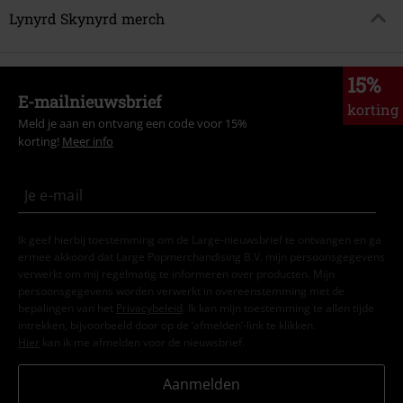
Lynyrd Skynyrd merch
15%
E-mailnieuwsbrief
korting
Meld je aan en ontvang een code voor 15%
korting!
Meer info
Ik geef hierbij toestemming om de Large-nieuwsbrief te ontvangen en ga
ermee akkoord dat Large Popmerchandising B.V. mijn persoonsgegevens
verwerkt om mij regelmatig te informeren over producten. Mijn
persoonsgegevens worden verwerkt in overeenstemming met de
bepalingen van het
Privacybeleid
. Ik kan mijn toestemming te allen tijde
intrekken, bijvoorbeeld door op de ‘afmelden’-link te klikken.
Hier
kan ik me afmelden voor de nieuwsbrief.
Aanmelden