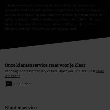
*Geldig voor 4 weken. Alleen online inwisselbaar. Kan niet worden
gebruikt in combinatie met andere promotiecodes. Na het invoeren van
de code wordt de korting automatisch verrekend in je winkelmandje. Niet
geldig op boeken, media, cadeaubonnen, Rammstein, (Till) Lindemann,
Die Ärzte, Die Toten Hosen, Feine Sahne Fischfilet, Broilers, Böhse
Onkelz en artikelen die bijdragen aan een goed doel.
Onze klantenservice staat voor je klaar
Vandaag is onze klantenservice bereikbaar van 09:00 tot 17:00.
Meer
informatie
Begin chat
Klantenservice