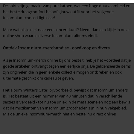
De shirts zijn gemaakt van puur katoen, wat een hoge duurzaamheid en
het beste draagcomfort belooft. Jouw outfit voor het volgende
Insomnium-concert ligt klaar!
Maar wat als je niet naar een concert kunt? Neem dan een kijkje in onze
online shop waar je diverse Insomnium-albums vindt.
Ontdek Insomnium-merchandise - goedkoop en divers
Als je Insomnium-merch online bij ons bestelt, heb je het voordeel dat je
goede artikelen ontvangt tegen een eerlijke prijs. De gelicenseerde items
zijn originelen die in geen enkele collectie mogen ontbreken en ook
uitermate geschikt om cadeau te geven.
Het album ‘Winter’s Gate’, bijvoorbeeld, bewijst dat Insomnium anders
is. Het bestaat uit een nummer van 40 minuten dat in verschillende
secties is verdeeld - tot nu toe uniek in de metalscene en nog een bewijs
dat de muzikanten van Insomnium grootheden zijn in hun vakgebied.
Mis de unieke Insomnium-merch niet en bestel nu direct online!