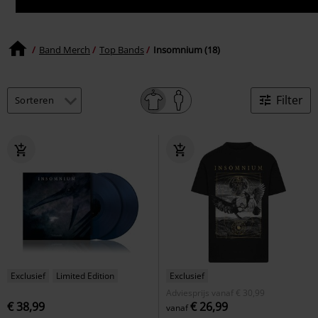
Band Merch
Top Bands
Insomnium (18)
Filter
Exclusief
Limited Edition
Exclusief
Adviesprijs
vanaf
€ 30,99
€ 38,99
€ 26,99
vanaf