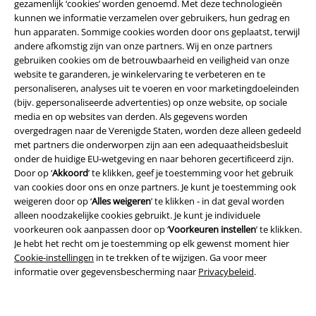
gezamenlijk ‘cookies’ worden genoemd. Met deze technologieën
kunnen we informatie verzamelen over gebruikers, hun gedrag en
hun apparaten. Sommige cookies worden door ons geplaatst, terwijl
andere afkomstig zijn van onze partners. Wij en onze partners
gebruiken cookies om de betrouwbaarheid en veiligheid van onze
website te garanderen, je winkelervaring te verbeteren en te
personaliseren, analyses uit te voeren en voor marketingdoeleinden
(bijv. gepersonaliseerde advertenties) op onze website, op sociale
Legal
media en op websites van derden. Als gegevens worden
overgedragen naar de Verenigde Staten, worden deze alleen gedeeld
Algemene Voorwaarden
met partners die onderworpen zijn aan een adequaatheidsbesluit
onder de huidige EU-wetgeving en naar behoren gecertificeerd zijn.
Bedrijfsgegevens
Door op ‘
Akkoord
’ te klikken, geef je toestemming voor het gebruik
van cookies door ons en onze partners. Je kunt je toestemming ook
Privacyverklaring
weigeren door op ‘
Alles weigeren
’ te klikken - in dat geval worden
alleen noodzakelijke cookies gebruikt. Je kunt je individuele
Verklaring van conformiteit
voorkeuren ook aanpassen door op ‘
Voorkeuren instellen
’ te klikken.
Je hebt het recht om je toestemming op elk gewenst moment hier
Cookie-instellingen
in te trekken of te wijzigen. Ga voor meer
Informatie over toegankelijkheid
informatie over gegevensbescherming naar
Privacybeleid
.
Cookie-instellingen