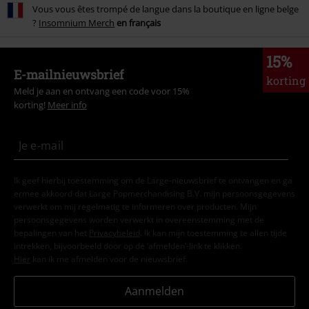
Vous vous êtes trompé de langue dans la boutique en ligne belge
?
Insomnium Merch
en français
15%
E-mailnieuwsbrief
korting
Meld je aan en ontvang een code voor 15%
korting!
Meer info
Ik geef hierbij toestemming om de Large-nieuwsbrief te ontvangen en ga
ermee akkoord dat Large Popmerchandising B.V. mijn persoonsgegevens
verwerkt om mij regelmatig te informeren over producten. Mijn
persoonsgegevens worden verwerkt in overeenstemming met de
bepalingen van het
Privacybeleid
. Ik kan mijn toestemming te allen tijde
intrekken, bijvoorbeeld door op de ‘afmelden’-link te klikken.
Hier
kan ik me afmelden voor de nieuwsbrief.
Aanmelden