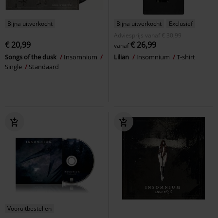
Bijna uitverkocht
Bijna uitverkocht
Exclusief
Adviesprijs
vanaf
€ 30,99
€ 20,99
€ 26,99
vanaf
Songs of the dusk
Insomnium
Lilian
Insomnium
T-shirt
Single
Standaard
Vooruitbestellen