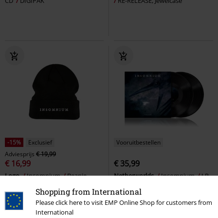
CD
DIGIPAK
RE-RELEASE, Jewelcase
-15%
Exclusief
Vooruitbestellen
Adviesprijs
€ 19,99
€ 16,99
€ 35,99
Logo
Insomnium
Beanie
Netherworlds
Insomnium
LP
Standaard
Shopping from International
Please click here to visit EMP Online Shop for customers from
International