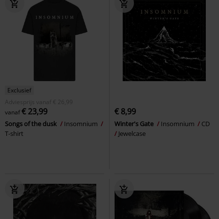
Exclusief
Adviesprijs
vanaf
€ 26,99
€ 23,99
€ 8,99
vanaf
Songs of the dusk
Insomnium
Winter's Gate
Insomnium
CD
T-shirt
Jewelcase