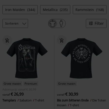
Iron Maiden
(344)
Metallica
(235)
Rammstein
(168)
Filter
Grote maten
Premium
Grote maten
Adviesprijs
vanaf
€ 30,99
€ 26,99
€ 30,99
vanaf
vanaf
Templars
Sabaton
T-shirt
Bis zum bitteren Ende
Die Toten
Hosen
T-shirt