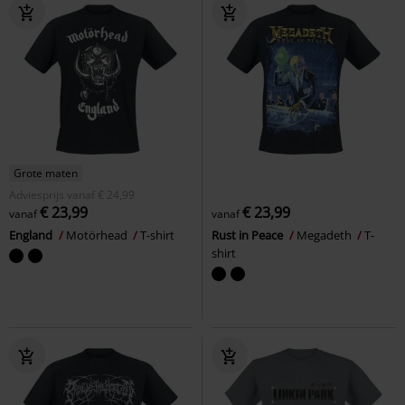
Grote maten
Adviesprijs
vanaf
€ 24,99
€ 23,99
€ 23,99
vanaf
vanaf
England
Motörhead
T-shirt
Rust in Peace
Megadeth
T-
shirt