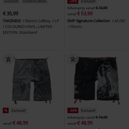
Exclusief
Limited Edition
-28%
Exclusief
Adviesprijs
vanaf
€ 74,99
€ 35,99
€ 53,99
vanaf
TANZNEID
Electric Callboy
LP
EMP Signature Collection
AC/DC
COLOURED VINYL, LIMITED
Shorts
EDITION, Standaard
%
Exclusief
-34%
Exclusief
Adviesprijs
vanaf
€ 74,99
€ 48,99
€ 48,99
vanaf
vanaf