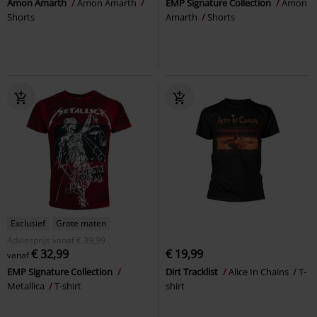
Amon Amarth
Amon Amarth
EMP Signature Collection
Amon
Shorts
Amarth
Shorts
Exclusief
Grote maten
Adviesprijs
vanaf
€ 39,99
€ 32,99
€ 19,99
vanaf
EMP Signature Collection
Dirt Tracklist
Alice In Chains
T-
Metallica
T-shirt
shirt