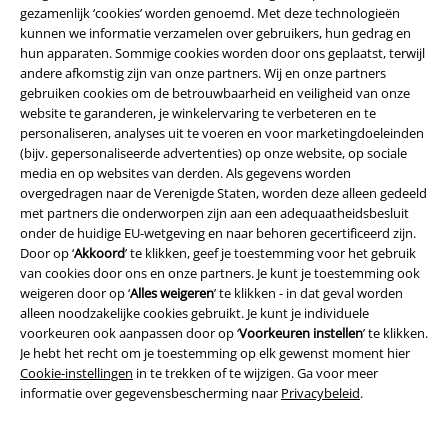
gezamenlijk ‘cookies’ worden genoemd. Met deze technologieën
kunnen we informatie verzamelen over gebruikers, hun gedrag en
Over Large
hun apparaten. Sommige cookies worden door ons geplaatst, terwijl
andere afkomstig zijn van onze partners. Wij en onze partners
Partnerprogramma's
gebruiken cookies om de betrouwbaarheid en veiligheid van onze
website te garanderen, je winkelervaring te verbeteren en te
Duurzaamheid
personaliseren, analyses uit te voeren en voor marketingdoeleinden
(bijv. gepersonaliseerde advertenties) op onze website, op sociale
media en op websites van derden. Als gegevens worden
overgedragen naar de Verenigde Staten, worden deze alleen gedeeld
met partners die onderworpen zijn aan een adequaatheidsbesluit
onder de huidige EU-wetgeving en naar behoren gecertificeerd zijn.
Door op ‘
Akkoord
’ te klikken, geef je toestemming voor het gebruik
van cookies door ons en onze partners. Je kunt je toestemming ook
weigeren door op ‘
Alles weigeren
’ te klikken - in dat geval worden
alleen noodzakelijke cookies gebruikt. Je kunt je individuele
Word lid van onze online community!
voorkeuren ook aanpassen door op ‘
Voorkeuren instellen
’ te klikken.
Je hebt het recht om je toestemming op elk gewenst moment hier
Cookie-instellingen
in te trekken of te wijzigen. Ga voor meer
informatie over gegevensbescherming naar
Privacybeleid
.