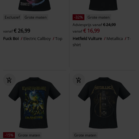
Exclusief
Grote maten
-32%
Grote maten
Adviesprijs
vanaf
€ 24,99
€ 26,99
€ 16,99
vanaf
vanaf
Fuck Boi
Electric Callboy
Top
Hetfield Vulture
Metallica
T-
shirt
-15%
Grote maten
Grote maten