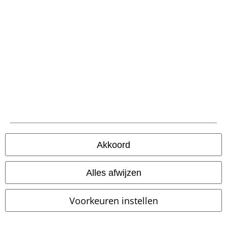
Betaalmethodes
Verzending
Akkoord
PostNL Pickup
Alles afwijzen
large app
Download gratis de nieuwe large app en profiteer van alle nieuwe
Voorkeuren instellen
functies en voordelen!