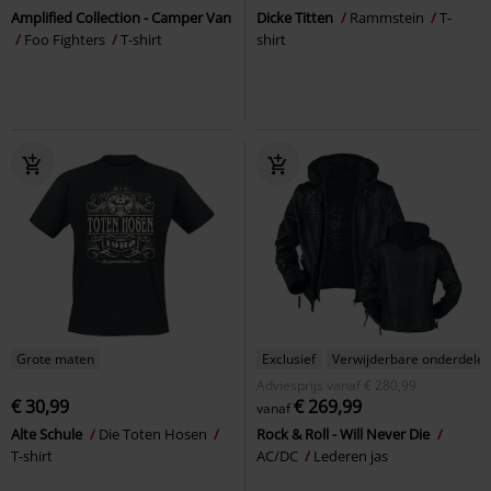
Amplified Collection - Camper Van
Dicke Titten
Rammstein
T-
Foo Fighters
T-shirt
shirt
Grote maten
Exclusief
Verwijderbare onderdele
Adviesprijs
vanaf
€ 280,99
€ 30,99
€ 269,99
vanaf
Alte Schule
Die Toten Hosen
Rock & Roll - Will Never Die
T-shirt
AC/DC
Lederen jas