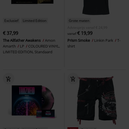
Exclusief
Limited Edition
Grote maten
Adviesprijs
vanaf
€ 24,99
€ 37,99
€ 19,99
vanaf
The Allfather Awakens
Amon
Prism Smoke
Linkin Park
T-
Amarth
LP
COLOURED VINYL,
shirt
LIMITED EDITION, Standaard