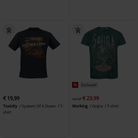
%
Exclusief
€ 19,99
€ 23,99
vanaf
Toxicity
System Of A Down
T-
Working
Gojira
T-shirt
shirt