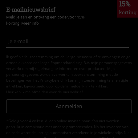
15%
E-mailnieuwsbrief
korting
Meld je aan en ontvang een code voor 15%
korting!
Meer info
Ik geef hierbij toestemming om de Large-nieuwsbrief te ontvangen en ga
ermee akkoord dat Large Popmerchandising B.V. mijn persoonsgegevens
verwerkt om mij regelmatig te informeren over producten. Mijn
persoonsgegevens worden verwerkt in overeenstemming met de
bepalingen van het
Privacybeleid
. Ik kan mijn toestemming te allen tijde
intrekken, bijvoorbeeld door op de ‘afmelden’-link te klikken.
Hier
kan ik me afmelden voor de nieuwsbrief.
Aanmelden
*Geldig voor 4 weken. Alleen online inwisselbaar. Kan niet worden
gebruikt in combinatie met andere promotiecodes. Na het invoeren van
de code wordt de korting automatisch verrekend in je winkelmandje. Niet