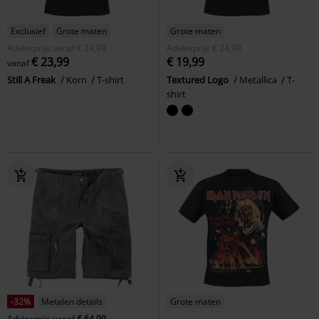
Exclusief
Grote maten
Grote maten
Adviesprijs
vanaf
€ 24,99
Adviesprijs
€ 24,99
€ 23,99
€ 19,99
vanaf
Still A Freak
Korn
T-shirt
Textured Logo
Metallica
T-
shirt
-32%
Metalen details
Grote maten
Adviesprijs
vanaf
€ 64,99