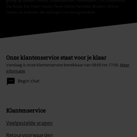
geldig op boeken, media, cadeaubonnen, Rammstein, (Till) Lindemann,
Die Ärzte, Die Toten Hosen, Feine Sahne Fischfilet, Broilers, Böhse
Onkelz en artikelen die bijdragen aan een goed doel.
Onze klantenservice staat voor je klaar
Vandaag is onze klantenservice bereikbaar van 09:00 tot 17:00.
Meer
informatie
Begin chat
Klantenservice
Veelgestelde vragen
Retourvoorwaarden