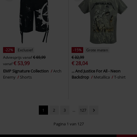
-22%
Exclusief
-15%
Grote maten
Adviesprijs
vanaf
€ 69,99
€ 32,99
€ 53,99
€ 28,04
vanaf
EMP Signature Collection
Arch
... And Justice For All - Neon
Enemy
Shorts
Backdrop
Metallica
T-shirt
1
2
3
...
127
Pagina 1 van 127