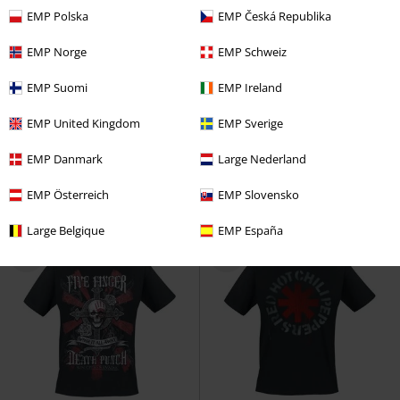
EMP Polska
EMP Česká Republika
EMP Norge
EMP Schweiz
Exclusief
Grote maten
Grote maten
EMP Suomi
EMP Ireland
Adviesprijs
vanaf
€ 34,99
€ 26,99
€ 48,99
vanaf
EMP United Kingdom
EMP Sverige
Hybrid Theory
Linkin Park
T-
Mein Land
Rammstein
Shirt
shirt
met korte mouwen
EMP Danmark
Large Nederland
EMP Österreich
EMP Slovensko
Large Belgique
EMP España