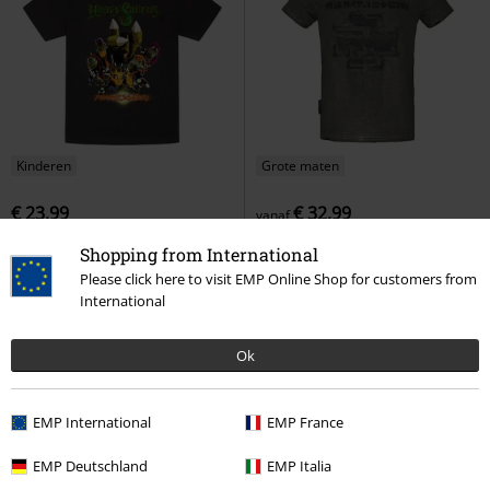
Kinderen
Grote maten
€ 23,99
€ 32,99
vanaf
Metal-Kids - Pommesgabel
Broken Logo II
Rammstein
T-
Shopping from International
Heavysaurus
T-shirt
shirt
Please click here to visit EMP Online Shop for customers from
International
Ok
EMP International
EMP France
EMP Deutschland
EMP Italia