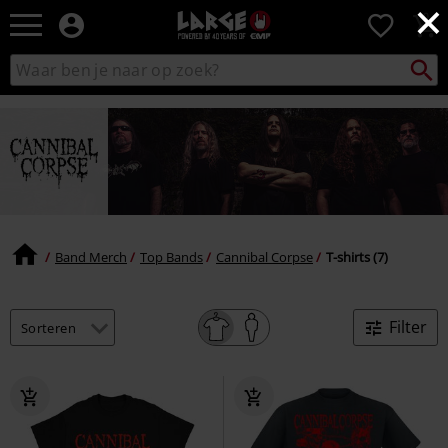
×
Large
0
–
Muziek-,
Packst
Zoek
zoeken
entertainment-,
in
en
catalogus
gaming-
merch
+
alternatieve
kleding
Band Merch
Top Bands
Cannibal Corpse
T-shirts (7)
Filter