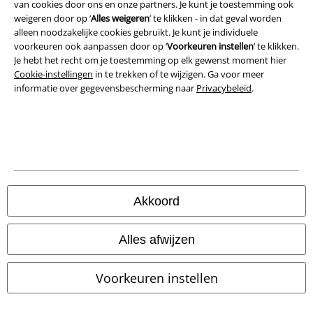
Verklaring van conformiteit
van cookies door ons en onze partners. Je kunt je toestemming ook
weigeren door op ‘
Alles weigeren
’ te klikken - in dat geval worden
alleen noodzakelijke cookies gebruikt. Je kunt je individuele
Informatie over toegankelijkheid
voorkeuren ook aanpassen door op ‘
Voorkeuren instellen
’ te klikken.
Je hebt het recht om je toestemming op elk gewenst moment hier
Cookie-instellingen
Cookie-instellingen
in te trekken of te wijzigen. Ga voor meer
informatie over gegevensbescherming naar
Privacybeleid
.
Annuleer bestelling
Alle prijzen incl.
wettelijke BTW
© 1986-2026 Large Popmerchandising BV
Akkoord
Onze online shops
Alles afwijzen
EMP International
Voorkeuren instellen
EMP France
EMP Deutschland