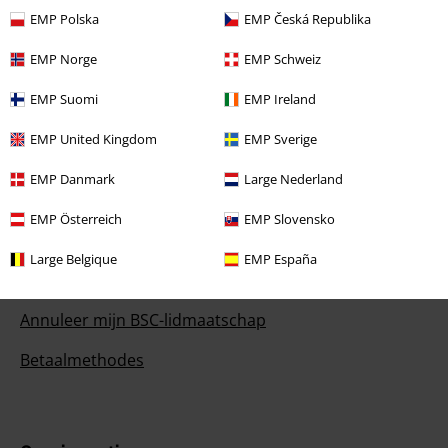
EMP Polska
EMP Česká Republika
Begin chat
EMP Norge
EMP Schweiz
EMP Suomi
EMP Ireland
Klantenservice
EMP United Kingdom
EMP Sverige
Veelgestelde vragen
EMP Danmark
Large Nederland
Retourvoorwaarden
EMP Österreich
EMP Slovensko
Retourneer item
Large Belgique
EMP España
Algemene maat info
Annuleer mijn BSC-lidmaatschap
Betaalmethodes