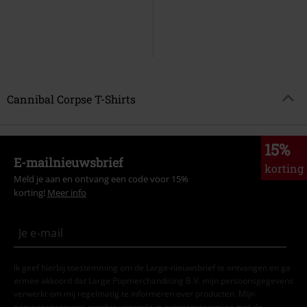
Cannibal Corpse T-Shirts
15%
E-mailnieuwsbrief
korting
Meld je aan en ontvang een code voor 15%
korting!
Meer info
Ik geef hierbij toestemming om de Large-nieuwsbrief te ontvangen en ga
ermee akkoord dat Large Popmerchandising B.V. mijn persoonsgegevens
verwerkt om mij regelmatig te informeren over producten. Mijn
persoonsgegevens worden verwerkt in overeenstemming met de