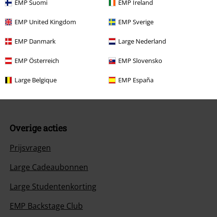
EMP Suomi
EMP Ireland
Retourvoorwaarden
EMP United Kingdom
EMP Sverige
Retourneer item
EMP Danmark
Large Nederland
Algemene maat info
EMP Österreich
EMP Slovensko
Annuleer mijn BSC-lidmaatschap
Large Belgique
EMP España
Betaalmethodes
Overige acties
Prijsvragen
Large Cadeaubonnen
Large Studentenkorting
EMP Backstage Club