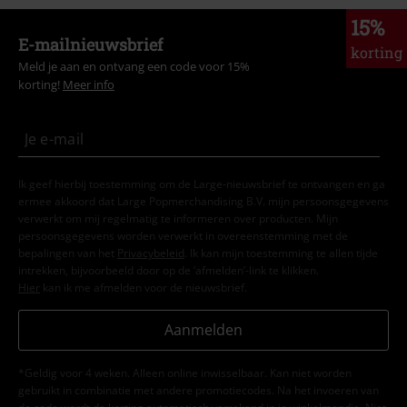
15%
E-mailnieuwsbrief
korting
Meld je aan en ontvang een code voor 15%
korting!
Meer info
Ik geef hierbij toestemming om de Large-nieuwsbrief te ontvangen en ga
ermee akkoord dat Large Popmerchandising B.V. mijn persoonsgegevens
verwerkt om mij regelmatig te informeren over producten. Mijn
persoonsgegevens worden verwerkt in overeenstemming met de
bepalingen van het
Privacybeleid
. Ik kan mijn toestemming te allen tijde
intrekken, bijvoorbeeld door op de ‘afmelden’-link te klikken.
Hier
kan ik me afmelden voor de nieuwsbrief.
Aanmelden
*Geldig voor 4 weken. Alleen online inwisselbaar. Kan niet worden
gebruikt in combinatie met andere promotiecodes. Na het invoeren van