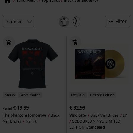
Band Merch
Top Bands
Black Veil Brides (6)
Filter
Nieuw
Grote maten
Exclusief
Limited Edition
€ 19,99
€ 32,99
vanaf
The phantom tomorrow
Black
Vindicate
Black Veil Brides
LP
Veil Brides
T-shirt
COLOURED VINYL, LIMITED
EDITION, Standaard