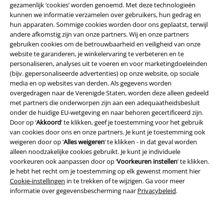
gezamenlijk ‘cookies’ worden genoemd. Met deze technologieën
kunnen we informatie verzamelen over gebruikers, hun gedrag en
hun apparaten. Sommige cookies worden door ons geplaatst, terwijl
andere afkomstig zijn van onze partners. Wij en onze partners
Legal
gebruiken cookies om de betrouwbaarheid en veiligheid van onze
website te garanderen, je winkelervaring te verbeteren en te
Algemene Voorwaarden
personaliseren, analyses uit te voeren en voor marketingdoeleinden
(bijv. gepersonaliseerde advertenties) op onze website, op sociale
media en op websites van derden. Als gegevens worden
Bedrijfsgegevens
overgedragen naar de Verenigde Staten, worden deze alleen gedeeld
met partners die onderworpen zijn aan een adequaatheidsbesluit
Privacyverklaring
onder de huidige EU-wetgeving en naar behoren gecertificeerd zijn.
Door op ‘
Akkoord
’ te klikken, geef je toestemming voor het gebruik
Verklaring van conformiteit
van cookies door ons en onze partners. Je kunt je toestemming ook
weigeren door op ‘
Alles weigeren
’ te klikken - in dat geval worden
Informatie over toegankelijkheid
alleen noodzakelijke cookies gebruikt. Je kunt je individuele
voorkeuren ook aanpassen door op ‘
Voorkeuren instellen
’ te klikken.
Je hebt het recht om je toestemming op elk gewenst moment hier
Cookie-instellingen
Cookie-instellingen
in te trekken of te wijzigen. Ga voor meer
informatie over gegevensbescherming naar
Privacybeleid
.
Annuleer bestelling
Alle prijzen incl.
wettelijke BTW