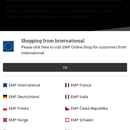
de code wordt de korting automatisch verrekend in je winkelmandje. Niet
geldig op boeken, media, cadeaubonnen, Rammstein, (Till) Lindemann,
Die Ärzte, Die Toten Hosen, Feine Sahne Fischfilet, Broilers, Böhse
Onkelz en artikelen die bijdragen aan een goed doel.
Shopping from International
Please click here to visit EMP Online Shop for customers from
International
Onze klantenservice staat voor je klaar
Onze klantenservice is vandaag bereikbaar tot 17:00 uur.
Meer
Ok
informatie
Begin chat
EMP International
EMP France
EMP Deutschland
EMP Italia
EMP Polska
EMP Česká Republika
Klantenservice
EMP Norge
EMP Schweiz
Veelgestelde vragen