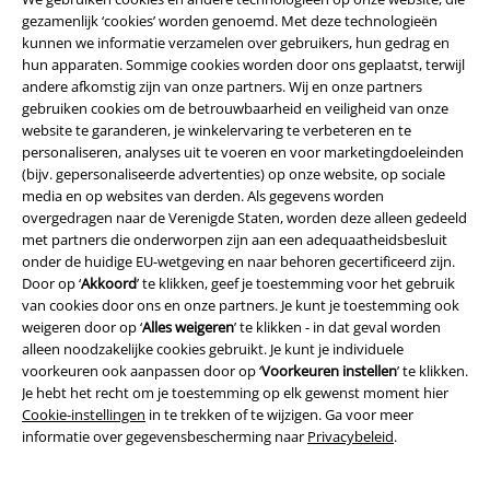
gezamenlijk ‘cookies’ worden genoemd. Met deze technologieën
kunnen we informatie verzamelen over gebruikers, hun gedrag en
hun apparaten. Sommige cookies worden door ons geplaatst, terwijl
andere afkomstig zijn van onze partners. Wij en onze partners
Legal
gebruiken cookies om de betrouwbaarheid en veiligheid van onze
website te garanderen, je winkelervaring te verbeteren en te
Algemene Voorwaarden
personaliseren, analyses uit te voeren en voor marketingdoeleinden
(bijv. gepersonaliseerde advertenties) op onze website, op sociale
Bedrijfsgegevens
media en op websites van derden. Als gegevens worden
overgedragen naar de Verenigde Staten, worden deze alleen gedeeld
Privacyverklaring
met partners die onderworpen zijn aan een adequaatheidsbesluit
onder de huidige EU-wetgeving en naar behoren gecertificeerd zijn.
Door op ‘
Akkoord
’ te klikken, geef je toestemming voor het gebruik
Verklaring van conformiteit
van cookies door ons en onze partners. Je kunt je toestemming ook
weigeren door op ‘
Alles weigeren
’ te klikken - in dat geval worden
Informatie over toegankelijkheid
alleen noodzakelijke cookies gebruikt. Je kunt je individuele
voorkeuren ook aanpassen door op ‘
Voorkeuren instellen
’ te klikken.
Cookie-instellingen
Je hebt het recht om je toestemming op elk gewenst moment hier
Cookie-instellingen
in te trekken of te wijzigen. Ga voor meer
Annuleer bestelling
informatie over gegevensbescherming naar
Privacybeleid
.
Alle prijzen incl.
wettelijke BTW