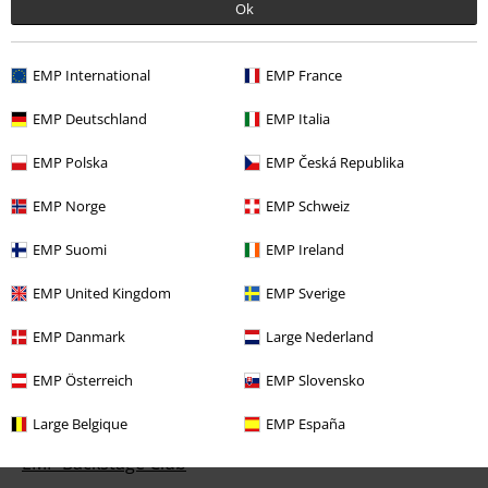
Ok
Retourvoorwaarden
Retourneer item
EMP International
EMP France
Algemene maat info
EMP Deutschland
EMP Italia
Annuleer mijn BSC-lidmaatschap
EMP Polska
EMP Česká Republika
Betaalmethodes
EMP Norge
EMP Schweiz
EMP Suomi
EMP Ireland
Overige acties
EMP United Kingdom
EMP Sverige
Prijsvragen
EMP Danmark
Large Nederland
Large Cadeaubonnen
EMP Österreich
EMP Slovensko
Large Studentenkorting
Large Belgique
EMP España
EMP Backstage Club