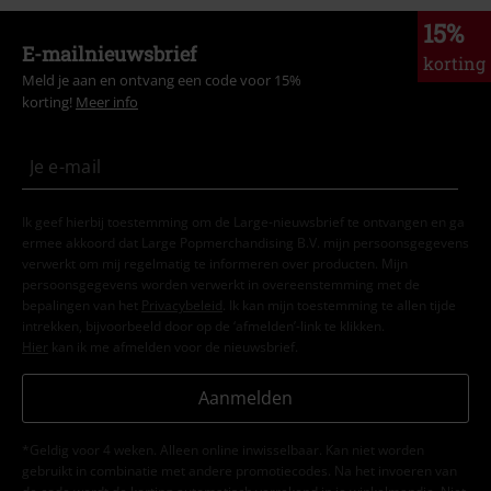
15%
E-mailnieuwsbrief
korting
Meld je aan en ontvang een code voor 15%
korting!
Meer info
Ik geef hierbij toestemming om de Large-nieuwsbrief te ontvangen en ga
ermee akkoord dat Large Popmerchandising B.V. mijn persoonsgegevens
verwerkt om mij regelmatig te informeren over producten. Mijn
persoonsgegevens worden verwerkt in overeenstemming met de
bepalingen van het
Privacybeleid
. Ik kan mijn toestemming te allen tijde
intrekken, bijvoorbeeld door op de ‘afmelden’-link te klikken.
Hier
kan ik me afmelden voor de nieuwsbrief.
Aanmelden
*Geldig voor 4 weken. Alleen online inwisselbaar. Kan niet worden
gebruikt in combinatie met andere promotiecodes. Na het invoeren van