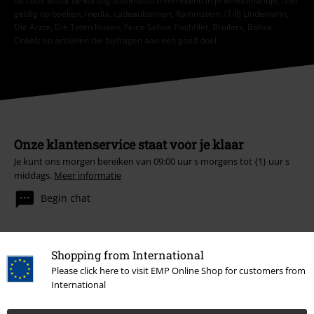
de code wordt de korting automatisch verrekend in je winkelmandje. Niet
geldig op boeken, media, cadeaubonnen, Rammstein, (Till) Lindemann,
Die Ärzte, Die Toten Hosen, Feine Sahne Fischfilet, Broilers, Böhse
Onkelz en artikelen die bijdragen aan een goed doel.
Onze klantenservice staat voor je klaar
Je kunt ons morgen bereiken van 09:00 uur s morgens tot {1} uur s
middags.
Meer informatie
Begin chat
Shopping from International
Klantenservice
Please click here to visit EMP Online Shop for customers from
International
Veelgestelde vragen