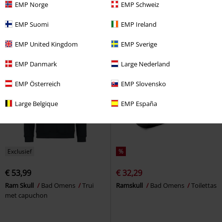
EMP Norge
EMP Schweiz
Jewelcase
EMP Suomi
EMP Ireland
EMP United Kingdom
EMP Sverige
EMP Danmark
Large Nederland
EMP Österreich
EMP Slovensko
Large Belgique
EMP España
Exclusief
%
€ 53,99
€ 32,29
Ram Skull
Bad Omens
Trui
Ramskull
Bad Omens
Toilettas
met capuchon