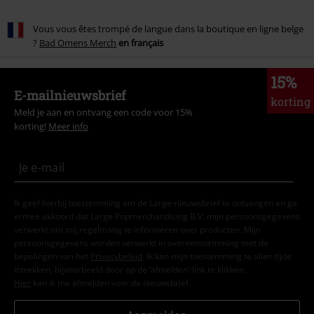
Vous vous êtes trompé de langue dans la boutique en ligne belge
?
Bad Omens Merch
en français
15%
E-mailnieuwsbrief
korting
Meld je aan en ontvang een code voor 15%
korting!
Meer info
Ik geef hierbij toestemming om de Large-nieuwsbrief te ontvangen en ga
ermee akkoord dat Large Popmerchandising B.V. mijn persoonsgegevens
verwerkt om mij regelmatig te informeren over producten. Mijn
persoonsgegevens worden verwerkt in overeenstemming met de
bepalingen van het
Privacybeleid
. Ik kan mijn toestemming te allen tijde
intrekken, bijvoorbeeld door op de ‘afmelden’-link te klikken.
Hier
kan ik me afmelden voor de nieuwsbrief.