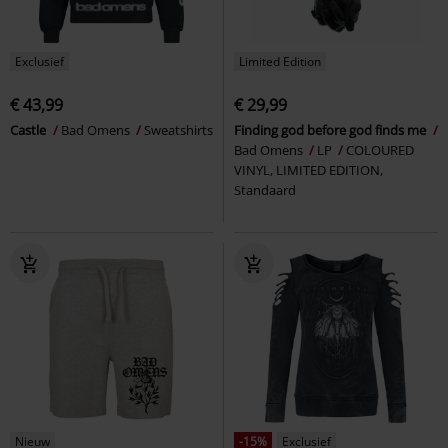
Exclusief
Limited Edition
€ 43,99
€ 29,99
Castle
Bad Omens
Sweatshirts
Finding god before god finds me
Bad Omens
LP
COLOURED
VINYL, LIMITED EDITION,
Standaard
Nieuw
-15%
Exclusief