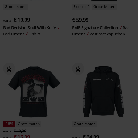
Grote maten
Exclusief
Grote Maten
€ 19,99
€ 59,99
vanaf
Bad Decision Skull With Knife
EMP Signature Collection
Bad
Bad Omens
T-shirt
Omens
Vest met capuchon
-15%
Grote maten
Grote maten
vanaf
€ 19,99
€ 16,99
€ 64,99
vanaf
vanaf