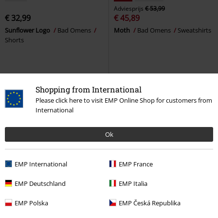
Adviesprijs
€ 53,99
€ 32,99
€ 45,89
Sunflower Logo
Bad Omens
Moth
Bad Omens
Sweatshirts
Shorts
Shopping from International
Please click here to visit EMP Online Shop for customers from
International
Ok
EMP International
EMP France
-25%
Bijna uitverkocht
EMP Deutschland
EMP Italia
Adviesprijs
vanaf
€ 26,99
€ 19,99
€ 18,99
EMP Polska
EMP Česká Republika
vanaf
Spider
Bad Omens
T-shirt
Bad omens
Bad Omens
CD