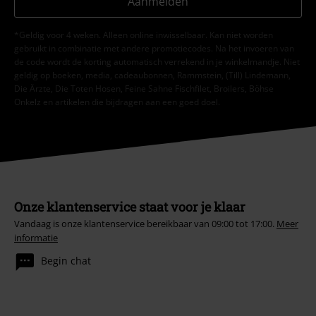
Aanmelden
*Geldig voor 4 weken. Alleen online inwisselbaar. Kan niet worden
gebruikt in combinatie met andere promotiecodes. Na het invoeren van
de code wordt de korting automatisch verrekend in je winkelmandje. Niet
geldig op boeken, media, cadeaubonnen, Rammstein, (Till) Lindemann,
Die Ärzte, Die Toten Hosen, Feine Sahne Fischfilet, Broilers, Böhse
Onkelz en artikelen die bijdragen aan een goed doel.
Onze klantenservice staat voor je klaar
Vandaag is onze klantenservice bereikbaar van 09:00 tot 17:00.
Meer
informatie
Begin chat