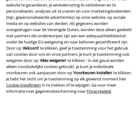
website te garanderen, je winkelervaring te verbeteren en te
personaliseren, analyses uit te voeren en voor marketingdoeleinden
(bijv. gepersonaliseerde advertenties) op onze website, op sociale
media en op websites van derden. Als gegevens worden
overgedragen naar de Verenigde Staten, worden deze alleen gedeeld
met partners die onderworpen zijn aan een adequaatheidsbesluit
onder de huidige EU-wetgeving en naar behoren gecertificeerd zijn.
Door op ‘
Akkoord
’ te klikken, geef je toestemming voor het gebruik
van cookies door ons en onze partners. Je kunt je toestemming ook
Legal
weigeren door op ‘
Alles weigeren
’ te klikken - in dat geval worden
Algemene Voorwaarden
alleen noodzakelijke cookies gebruikt. Je kunt je individuele
voorkeuren ook aanpassen door op ‘
Voorkeuren instellen
’ te klikken.
Je hebt het recht om je toestemming op elk gewenst moment hier
Bedrijfsgegevens
Cookie-instellingen
in te trekken of te wijzigen. Ga voor meer
informatie over gegevensbescherming naar
Privacybeleid
.
Privacyverklaring
Verklaring van conformiteit
Informatie over toegankelijkheid
Cookie-instellingen