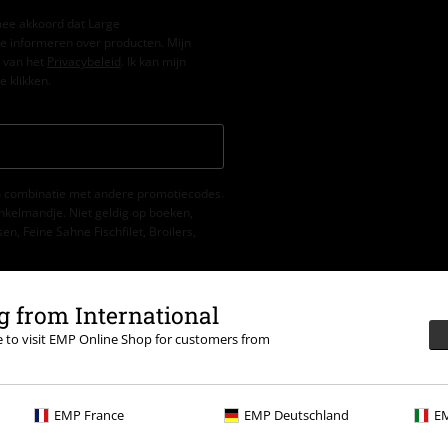
mee akkoord dat Large
e informeren over producten. Mijn
 van het
Privacybeleid
. Ik kan mijn
e klikken.
 in combinatie met andere promotiecodes.
nkelmandje. Niet geldig op boeken,
, Feine Sahne Fischfilet, Broilers,
 from International
re to visit EMP Online Shop for customers from
EMP France
EMP Deutschland
EM