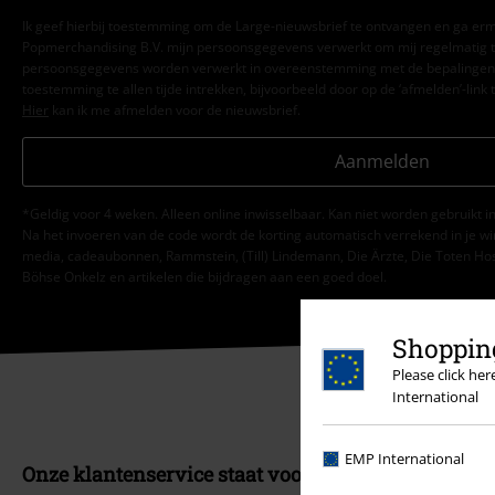
Ik geef hierbij toestemming om de Large-nieuwsbrief te ontvangen en ga er
Popmerchandising B.V. mijn persoonsgegevens verwerkt om mij regelmatig t
persoonsgegevens worden verwerkt in overeenstemming met de bepalingen
toestemming te allen tijde intrekken, bijvoorbeeld door op de ‘afmelden’-link t
Hier
kan ik me afmelden voor de nieuwsbrief.
Aanmelden
*Geldig voor 4 weken. Alleen online inwisselbaar. Kan niet worden gebruikt
Na het invoeren van de code wordt de korting automatisch verrekend in je wi
media, cadeaubonnen, Rammstein, (Till) Lindemann, Die Ärzte, Die Toten Hosen
Böhse Onkelz en artikelen die bijdragen aan een goed doel.
Shopping
Please click he
International
EMP International
Onze klantenservice staat voor je klaar