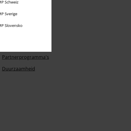
P Schweiz
P Sverige
P Slovensko
Over Large
Partnerprogramma's
Duurzaamheid