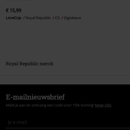
€ 15,99
LoveCop
Royal Republic
CD
Digisleeve
Royal Republic merch
E-mailnieuwsbrief
Meld je aan en ontvang een code voor 15% korting!
Meer info