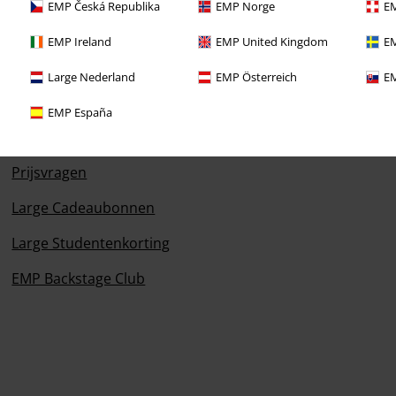
EMP Česká Republika
EMP Norge
EM
EMP Ireland
EMP United Kingdom
EM
Large Nederland
EMP Österreich
EM
EMP España
Overige acties
Prijsvragen
Large Cadeaubonnen
Large Studentenkorting
EMP Backstage Club