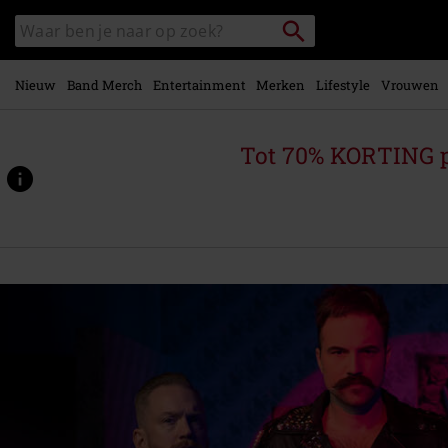
Overslaan
Packstation
Zoek
naar
zoeken
in
hoofdinhoud
catalogus
Nieuw
Band Merch
Entertainment
Merken
Lifestyle
Vrouwen
Tot 70% KORTING 