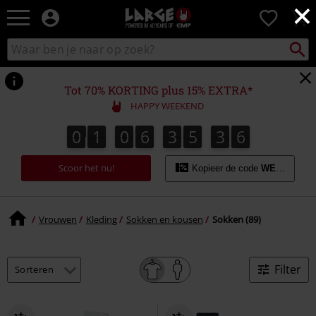
×
Large
0
–
Muziek-,
Packst
Zoek
zoeken
entertainment-,
in
en
catalogus
gaming-
Tot 70% KORTING plus 15% EXTRA*
merch
HAPPY WEEKEND
+
alternatieve
0
1
0
6
3
5
3
5
0
1
0
6
3
5
3
4
3
5
3
6
4
kleding
Scoor het nu!
Kopieer de code
WEEKEND
Vrouwen
Kleding
Sokken en kousen
Sokken (89)
Filter