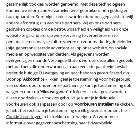
voor langere perioden in uw loop- of vrijetijdsschoenen. Als u uw sokken
gezamenlijk ‘cookies’ worden genoemd. Met deze technologieën
liever verbergt, maar het comfortabele gevoel in uw schoenen niet wilt
kunnen we informatie verzamelen over gebruikers, hun gedrag en
missen, dan kunt u kiezen voor onze Füßlingen. Supercomfortabel en
hun apparaten. Sommige cookies worden door ons geplaatst, terwijl
laag uitgesneden, ze zijn vrijwel onzichtbaar in uw sneakers.
andere afkomstig zijn van onze partners. Wij en onze partners
gebruiken cookies om de betrouwbaarheid en veiligheid van onze
Op koudere dagen raden wij katoenen gebreide kleding aan. Het
website te garanderen, je winkelervaring te verbeteren en te
materiaal biedt u warme damessokken die ook nog eens helemaal
personaliseren, analyses uit te voeren en voor marketingdoeleinden
behaaglijk zijn – natuurlijk altijd in precies de kleur en maat die u het
(bijv. gepersonaliseerde advertenties) op onze website, op sociale
beste past. Geeft u de voorkeur aan bekende merken? Ga dan voor de
media en op websites van derden. Als gegevens worden
sokken! Naast de Urban Classics vindt u in onze winkel een ruime keuze.
overgedragen naar de Verenigde Staten, worden deze alleen gedeeld
Voor lange wandeltochten en lange wandelingen in uw laarzen zijn
met partners die onderworpen zijn aan een adequaatheidsbesluit
gevoerde sokken precies wat u nodig hebt om uw voeten aan de
onder de huidige EU-wetgeving en naar behoren gecertificeerd zijn.
voorkant en de hiel te beschermen. Dus u krijgt maximaal comfort in
Door op ‘
Akkoord
’ te klikken, geef je toestemming voor het gebruik
moderne stijl – uw damessokken wachten op u!
van cookies door ons en onze partners. Je kunt je toestemming ook
weigeren door op ‘
Alles weigeren
’ te klikken - in dat geval worden
alleen noodzakelijke cookies gebruikt. Je kunt je individuele
Vous vous êtes trompé de langue dans la boutique en ligne belge
voorkeuren ook aanpassen door op ‘
Voorkeuren instellen
’ te klikken.
?
Chaussettes pour femmes
en français
Je hebt het recht om je toestemming op elk gewenst moment hier
Cookie-instellingen
in te trekken of te wijzigen. Ga voor meer
15%
informatie over gegevensbescherming naar
Privacybeleid
.
E-mailnieuwsbrief
korting
Meld je aan en ontvang een code voor 15%