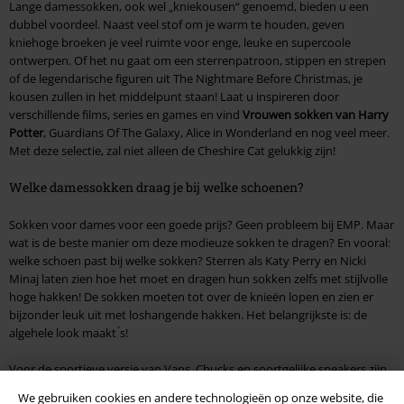
Lange damessokken, ook wel „kniekousen“ genoemd, bieden u een
dubbel voordeel. Naast veel stof om je warm te houden, geven
kniehoge broeken je veel ruimte voor enge, leuke en supercoole
ontwerpen. Of het nu gaat om een sterrenpatroon, stippen en strepen
of de legendarische figuren uit The Nightmare Before Christmas, je
kousen zullen in het middelpunt staan! Laat u inspireren door
verschillende films, series en games en vind
Vrouwen sokken van Harry
Potter
, Guardians Of The Galaxy, Alice in Wonderland en nog veel meer.
Met deze selectie, zal niet alleen de Cheshire Cat gelukkig zijn!
Welke damessokken draag je bij welke schoenen?
Sokken voor dames voor een goede prijs? Geen probleem bij EMP. Maar
wat is de beste manier om deze modieuze sokken te dragen? En vooral:
welke schoen past bij welke sokken? Sterren als Katy Perry en Nicki
Minaj laten zien hoe het moet en dragen hun sokken zelfs met stijlvolle
hoge hakken! De sokken moeten tot over de knieën lopen en zien er
bijzonder leuk uit met loshangende hakken. Het belangrijkste is: de
algehele look maakt ́s!
Voor de sportieve versie van Vans, Chucks en soortgelijke sneakers zijn
sneaker sokken de perfecte keuze. Deze damessokken zijn dun en ideaal
We gebruiken cookies en andere technologieën op onze website, die