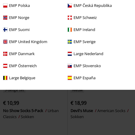
Tennissokken
Sokken
EMP Polska
EMP Česká Republika
EMP Norge
EMP Schweiz
EMP Suomi
EMP Ireland
EMP United Kingdom
EMP Sverige
EMP Danmark
Large Nederland
EMP Österreich
EMP Slovensko
Large Belgique
EMP España
5-delige set
Nieuw
€ 10,99
€ 18,99
No Show Socks 5-Pack
Urban
Devil's Muse
American Socks
Classics
Sokken
Sokken