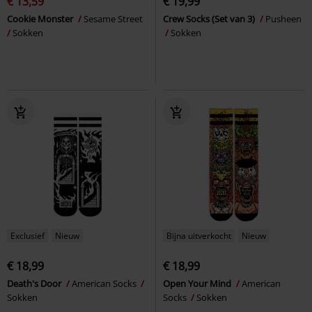
€ 13,59
€ 19,99
Cookie Monster
Sesame Street
Crew Socks (Set van 3)
Pusheen
Sokken
Sokken
Exclusief
Nieuw
Bijna uitverkocht
Nieuw
€ 18,99
€ 18,99
Death's Door
American Socks
Open Your Mind
American
Sokken
Socks
Sokken