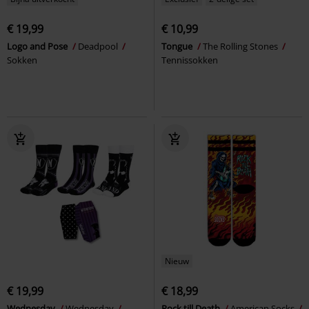
€ 19,99
€ 10,99
Logo and Pose
Deadpool
Tongue
The Rolling Stones
Sokken
Tennissokken
Nieuw
€ 19,99
€ 18,99
Wednesday
Wednesday
Rock till Death
American Socks