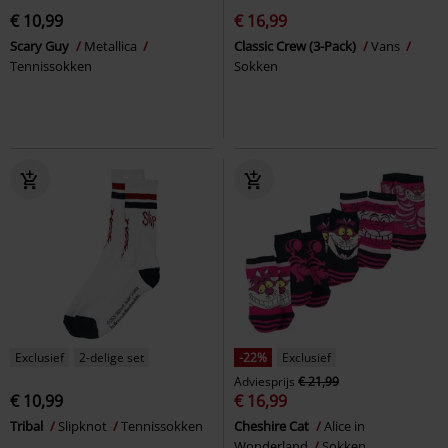
€ 10,99
€ 16,99
Scary Guy
Metallica
Classic Crew (3-Pack)
Vans
Tennissokken
Sokken
Exclusief
2-delige set
-22%
Exclusief
Adviesprijs
€ 21,99
€ 10,99
€ 16,99
Tribal
Slipknot
Tennissokken
Cheshire Cat
Alice in
Wonderland
Sokken