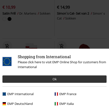
€ 10,99
€ 14,99
Satin Frill
Dr. Martens
Sokken
Simon´s Cat- Set van 2
Simon' s
Cat
Sokken
Shopping from International
Please click here to visit EMP Online Shop for customers from
International
Ok
Exclusief
2-delige set
-60%
Exclusief
EMP International
EMP France
Adviesprijs
€ 19,99
€ 10,99
€ 7,99
EMP Deutschland
EMP Italia
Killers
Iron Maiden
Ron Weasley
Harry Potter