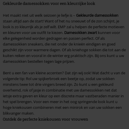
Gekleurde damessokken voor een kleurrijke look
Het maakt niet uit welk seizoen je liefje is –
Gekleurde damessokken
staan altijd aan de start! Want of het nu sneeuwt of de zon schijnt, je
look is zo kleurrijk als je zelf wilt. EMP zal u helpen de perfecte motieven
en kleuren voor uw outfit te kiezen.
Damesokken zwart
kunnen voor
elke gelegenheid worden gedragen en passen perfect. Of als
damessokken sneakers, die net onder de knieën eindigen en goed
geschikt zijn voor warmere dagen. Of als kniehoge sokken die tot aan de
kuiten reiken en vooral in de winter erg praktisch zijn. Bij ons kunt u uw
damessokken bestellen tegen lage prijzen.
Bent u een fan van kleine accenten? Dat zijn wij ook! Wat dacht u van de
volgende tip: Rol uw spijkerbroek een beetje op, zodat uw sokken
minstens twee tot drie vingers breed zijn. Zo kunt u een gekleurd
overhemd, rok of jasje in combinatie met uw damessokken net dat
ietsje extra geven en kleur op een discrete maar vastberaden manier in
het spel brengen. Voor een meer in het oog springende look kunt u
hoge kniekousen combineren met een minirok en van uw sokken een
blikvanger maken.
Ontdek de perfecte kniekousen voor vrouwen