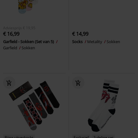
Adviesprijs
€ 19,95
€ 16,99
€ 14,99
Garfield - Sokken (Set van 5)
Socks
Metality
Sokken
Garfield
Sokken
Bijna uitverkocht
Exclusief
2-delige set