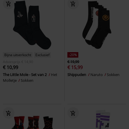
Bijna uitverkocht
Exclusief
-20%
Adviesprijs
€ 14,90
€ 19,99
€ 10,99
€ 15,99
The Little Mole - Set van 2
Het
Shippuden
Naruto
Sokken
Molletje
Sokken