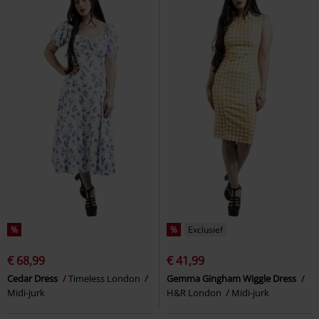
%
%
Exclusief
€ 68,99
€ 41,99
Cedar Dress
Timeless London
Gemma Gingham Wiggle Dress
Midi-jurk
H&R London
Midi-jurk