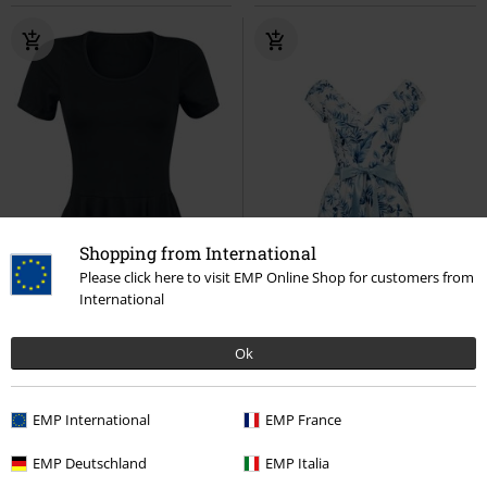
Shopping from International
Please click here to visit EMP Online Shop for customers from
International
Ok
Bijna uitverkocht
Exclusief
%
Bijna uitverkocht
EMP International
EMP France
€ 37,99
€ 78,99
EMP Deutschland
EMP Italia
vanaf