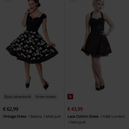
Bijna uitverkocht
Grote maten
%
€ 62,99
€ 43,99
Vintage Dress
Belsira
Midi-jurk
Lace Cotton Dress
H&R London
Mini-jurk