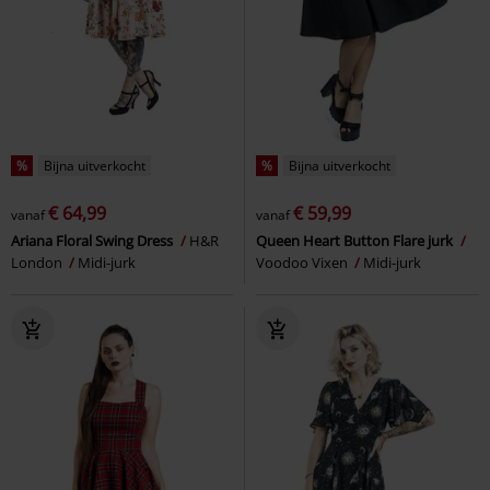
%
Bijna uitverkocht
%
Bijna uitverkocht
€ 64,99
€ 59,99
vanaf
vanaf
Ariana Floral Swing Dress
H&R
Queen Heart Button Flare jurk
London
Midi-jurk
Voodoo Vixen
Midi-jurk