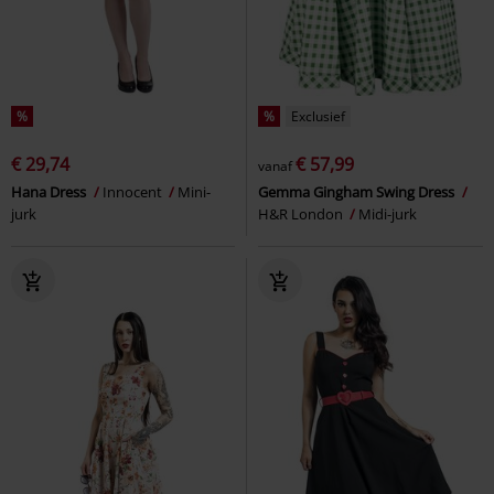
%
%
Exclusief
€ 29,74
€ 57,99
vanaf
Hana Dress
Innocent
Mini-
Gemma Gingham Swing Dress
jurk
H&R London
Midi-jurk