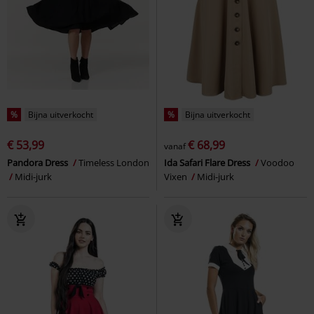
%
Bijna uitverkocht
%
Bijna uitverkocht
€ 53,99
€ 68,99
vanaf
Pandora Dress
Timeless London
Ida Safari Flare Dress
Voodoo
Midi-jurk
Vixen
Midi-jurk