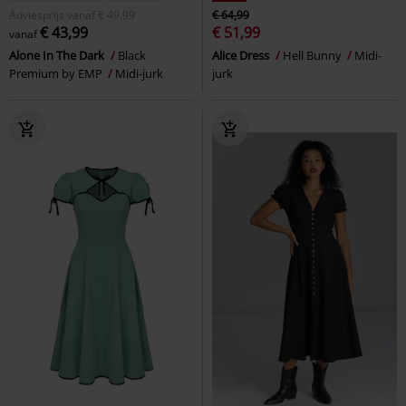
Adviesprijs
vanaf
€ 49,99
€ 64,99
€ 43,99
€ 51,99
vanaf
Alone In The Dark
Black
Alice Dress
Hell Bunny
Midi-
Premium by EMP
Midi-jurk
jurk