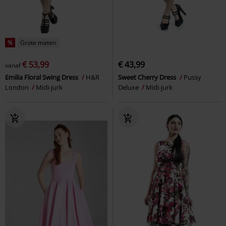
%
Grote maten
€ 53,99
€ 43,99
vanaf
Emilia Floral Swing Dress
H&R
Sweet Cherry Dress
Pussy
London
Midi-jurk
Deluxe
Midi-jurk