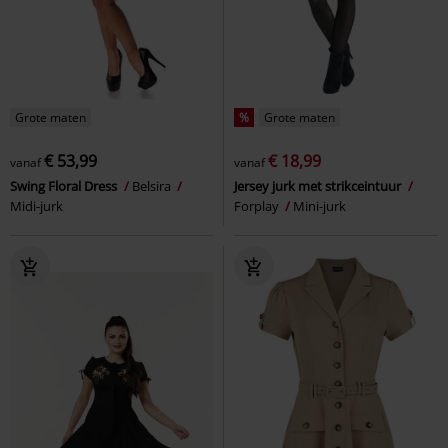
Grote maten
%
Grote maten
€ 53,99
€ 18,99
vanaf
vanaf
Swing Floral Dress
Belsira
Jersey jurk met strikceintuur
Midi-jurk
Forplay
Mini-jurk