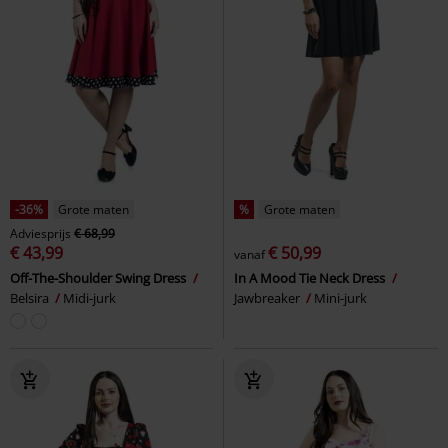
-36%
Grote maten
%
Grote maten
Adviesprijs
€ 68,99
€ 43,99
€ 50,99
vanaf
Off-The-Shoulder Swing Dress
In A Mood Tie Neck Dress
Belsira
Midi-jurk
Jawbreaker
Mini-jurk