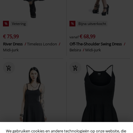
%
Vetering
%
Bijna uitverkocht
€ 75,99
€ 68,99
vanaf
River Dress
Timeless London
Off-The-Shoulder Swing Dress
Midi-jurk
Belsira
Midi-jurk
We gebruiken cookies en andere technologieën op onze website, die