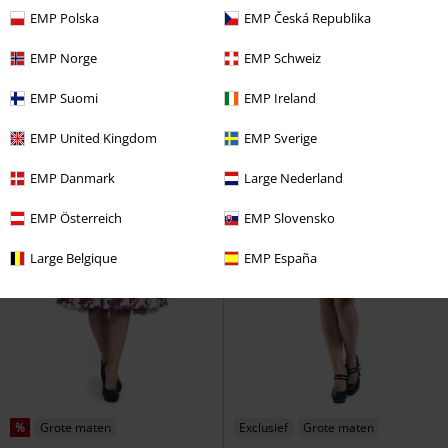
Triana
Outer Vision
Midi-jurk
Amazilia Dress
Hell Bunny
EMP Polska
EMP Česká Republika
Midi-jurk
EMP Norge
EMP Schweiz
EMP Suomi
EMP Ireland
EMP United Kingdom
EMP Sverige
EMP Danmark
Large Nederland
EMP Österreich
EMP Slovensko
Large Belgique
EMP España
%
Grote maten
Exclusief
Grote maten