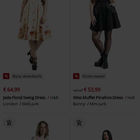
%
Bijna uitverkocht
%
Grote maten
€ 64,99
€ 53,99
vanaf
Jade Floral Swing Dress
H&R
Miss Muffet Pinafore Dress
Hell
London
Midi-jurk
Bunny
Mini-jurk