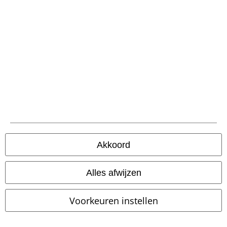
%
Bijna uitverkocht
%
Bijna uitverkocht
€ 51,99
€ 43,19
vanaf
Summer Flowers Emb Flare Dress
Off-The-Shoulder Swing Dress
Voodoo Vixen
Midi-jurk
Belsira
Midi-jurk
Akkoord
Alles afwijzen
Voorkeuren instellen