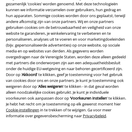
gezamenlijk ‘cookies’ worden genoemd. Met deze technologieën
kunnen we informatie verzamelen over gebruikers, hun gedrag en
hun apparaten. Sommige cookies worden door ons geplaatst, terwijl
andere afkomstig zijn van onze partners. Wij en onze partners
gebruiken cookies om de betrouwbaarheid en veiligheid van onze
website te garanderen, je winkelervaring te verbeteren en te
%
Bijna uitverkocht
-15%
Bijna uitverkocht
personaliseren, analyses uit te voeren en voor marketingdoeleinden
€ 19,99
(bijv. gepersonaliseerde advertenties) op onze website, op sociale
€ 32,99
€ 16,99
media en op websites van derden. Als gegevens worden
overgedragen naar de Verenigde Staten, worden deze alleen gedeeld
Dotties Cherry Dress
Pussy
Ladies Spaghetti Dress
Urban
met partners die onderworpen zijn aan een adequaatheidsbesluit
Deluxe
Midi-jurk
Classics
Mini-jurk
onder de huidige EU-wetgeving en naar behoren gecertificeerd zijn.
Door op ‘
Akkoord
’ te klikken, geef je toestemming voor het gebruik
van cookies door ons en onze partners. Je kunt je toestemming ook
weigeren door op ‘
Alles weigeren
’ te klikken - in dat geval worden
alleen noodzakelijke cookies gebruikt. Je kunt je individuele
voorkeuren ook aanpassen door op ‘
Voorkeuren instellen
’ te klikken.
Je hebt het recht om je toestemming op elk gewenst moment hier
Cookie-instellingen
in te trekken of te wijzigen. Ga voor meer
informatie over gegevensbescherming naar
Privacybeleid
.