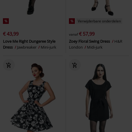
%
%
Verwijderbare onderdelen
€ 43,99
€ 57,99
vanaf
Love Me Right Dungeree Style
Zoey Floral Swing Dress
H&R
Dress
Jawbreaker
Mini-jurk
London
Midi-jurk