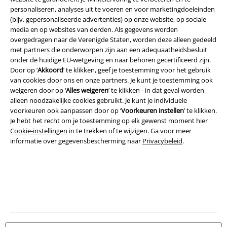
personaliseren, analyses uit te voeren en voor marketingdoeleinden
(bijv. gepersonaliseerde advertenties) op onze website, op sociale
media en op websites van derden. Als gegevens worden
Legal
overgedragen naar de Verenigde Staten, worden deze alleen gedeeld
met partners die onderworpen zijn aan een adequaatheidsbesluit
Algemene Voorwaarden
onder de huidige EU-wetgeving en naar behoren gecertificeerd zijn.
Door op ‘
Akkoord
’ te klikken, geef je toestemming voor het gebruik
Bedrijfsgegevens
van cookies door ons en onze partners. Je kunt je toestemming ook
weigeren door op ‘
Alles weigeren
’ te klikken - in dat geval worden
alleen noodzakelijke cookies gebruikt. Je kunt je individuele
Privacyverklaring
voorkeuren ook aanpassen door op ‘
Voorkeuren instellen
’ te klikken.
Je hebt het recht om je toestemming op elk gewenst moment hier
Verklaring van conformiteit
Cookie-instellingen
in te trekken of te wijzigen. Ga voor meer
informatie over gegevensbescherming naar
Privacybeleid
.
Informatie over toegankelijkheid
Cookie-instellingen
Annuleer bestelling
Alle prijzen incl.
wettelijke BTW