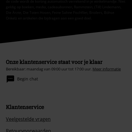
de code wordt de korting automatisch verrekend in je winkelmandje. Niet
geldig op boeken, media, cadeaubonnen, Rammstein, (Till) Lindemann,
Die Ärzte, Die Toten Hosen, Feine Sahne Fischfilet, Broilers, Böhse
Onkelz en artikelen die bijdragen aan een goed doel.
Onze klantenservice staat voor je klaar
Bereikbaar: maandag van 09:00 uur tot 17:00 uur.
Meer informatie
Begin chat
Klantenservice
Veelgestelde vragen
Retourvoorwaarden