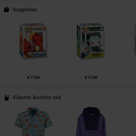
Funko EU, BV
Zuidplein 36
Suggesties
1077 XV Amsterdam
Netherlands
www.funko.com
€ 17,99
€ 17,99
Klanten kochten ook