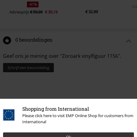
-41%
Ad
€ 32,99
Adviesprijs
€ 59,99
€ 35,19
0 beoordelingen
Geef ons je mening over "Zoroark vinylfiguur 1156".
Schrijf een beoordeling
Shopping from International
Please click here to visit EMP Online Shop for customers from
International