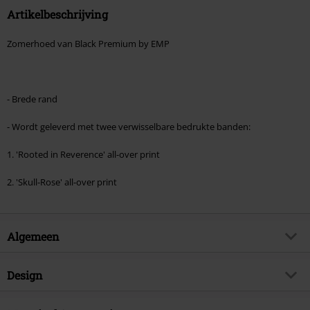
Artikelbeschrijving
Zomerhoed van Black Premium by EMP
- Brede rand
- Wordt geleverd met twee verwisselbare bedrukte banden:
1. 'Rooted in Reverence' all-over print
2. 'Skull-Rose' all-over print
Algemeen
Artikelnr.
593570
Design
Titel
Zomerhoed
Producttype
Hoed