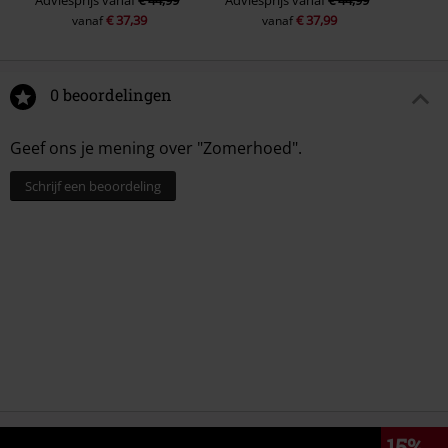
Adviesprijs
vanaf
€ 44,99
Adviesprijs
vanaf
€ 44,99
€ 37,39
€ 37,99
vanaf
vanaf
0 beoordelingen
Geef ons je mening over "Zomerhoed".
Schrijf een beoordeling
15%