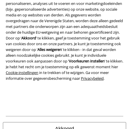
personaliseren, analyses uit te voeren en voor marketingdoeleinden
(bijv. gepersonaliseerde advertenties) op onze website, op sociale
media en op websites van derden. Als gegevens worden
Legal
overgedragen naar de Verenigde Staten, worden deze alleen gedeeld
met partners die onderworpen zijn aan een adequaatheidsbesluit
Algemene Voorwaarden
onder de huidige EU-wetgeving en naar behoren gecertificeerd zijn.
Door op ‘
Akkoord
’ te klikken, geef je toestemming voor het gebruik
Bedrijfsgegevens
van cookies door ons en onze partners. Je kunt je toestemming ook
weigeren door op ‘
Alles weigeren
’ te klikken - in dat geval worden
Privacyverklaring
alleen noodzakelijke cookies gebruikt. Je kunt je individuele
voorkeuren ook aanpassen door op ‘
Voorkeuren instellen
’ te klikken.
Verklaring van conformiteit
Je hebt het recht om je toestemming op elk gewenst moment hier
Cookie-instellingen
in te trekken of te wijzigen. Ga voor meer
informatie over gegevensbescherming naar
Privacybeleid
.
Informatie over toegankelijkheid
Cookie-instellingen
Annuleer bestelling
Alle prijzen incl.
wettelijke BTW
© 1986-2026 Large Popmerchandising BV
Akkoord