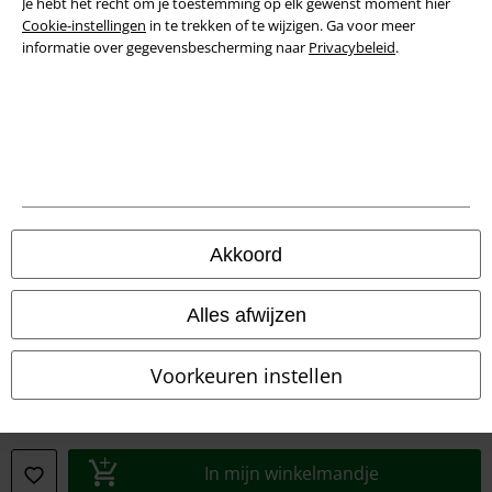
Je hebt het recht om je toestemming op elk gewenst moment hier
Cookie-instellingen
in te trekken of te wijzigen. Ga voor meer
informatie over gegevensbescherming naar
Privacybeleid
.
Akkoord
Legal
Algemene Voorwaarden
Alles afwijzen
Bedrijfsgegevens
Voorkeuren instellen
Privacyverklaring
Verklaring van conformiteit
In mijn winkelmandje