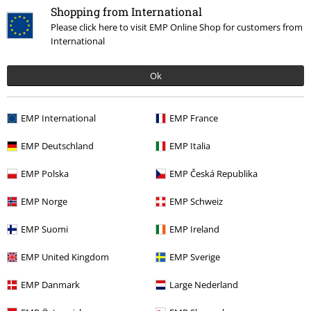
Shopping from International
Please click here to visit EMP Online Shop for customers from
International
Laatst bezocht
Ok
EMP International
EMP France
EMP Deutschland
EMP Italia
EMP Polska
EMP Česká Republika
EMP Norge
EMP Schweiz
€ 64,99
EMP Suomi
EMP Ireland
EMP United Kingdom
EMP Sverige
Meer categorieën. Meer opties.
Sale %
Vrouwen
Kleding
Truien en vesten
Hoodies
EMP Danmark
Large Nederland
Sale %
Kleding
Truien
Hooded Sweaters