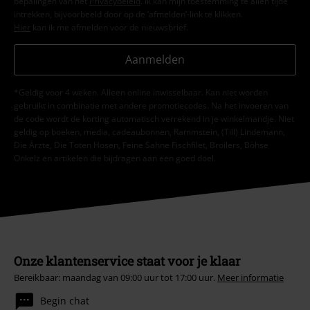
bepalingen van het
Privacybeleid
. Ik kan mijn toestemming te allen tijde
intrekken, bijvoorbeeld door op de ‘afmelden’-link te klikken.
Hier
kan ik me afmelden voor de nieuwsbrief.
Aanmelden
*Geldig voor 4 weken. Alleen online inwisselbaar. Kan niet worden
gebruikt in combinatie met andere promotiecodes. Na het invoeren van
de code wordt de korting automatisch verrekend in je winkelmandje. Niet
geldig op boeken, media, cadeaubonnen, Rammstein, (Till) Lindemann,
Die Ärzte, Die Toten Hosen, Feine Sahne Fischfilet, Broilers, Böhse
Onkelz en artikelen die bijdragen aan een goed doel.
Onze klantenservice staat voor je klaar
Bereikbaar: maandag van 09:00 uur tot 17:00 uur.
Meer informatie
Begin chat