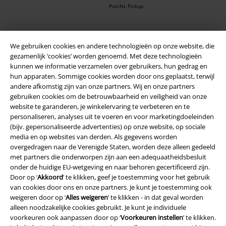
PostNL Pickup
large app
We gebruiken cookies en andere technologieën op onze website, die
gezamenlijk ‘cookies’ worden genoemd. Met deze technologieën
Download gratis de nieuwe large app en profiteer van alle nieuwe
kunnen we informatie verzamelen over gebruikers, hun gedrag en
functies en voordelen!
hun apparaten. Sommige cookies worden door ons geplaatst, terwijl
andere afkomstig zijn van onze partners. Wij en onze partners
gebruiken cookies om de betrouwbaarheid en veiligheid van onze
website te garanderen, je winkelervaring te verbeteren en te
personaliseren, analyses uit te voeren en voor marketingdoeleinden
(bijv. gepersonaliseerde advertenties) op onze website, op sociale
A Warner Music Group Company
media en op websites van derden. Als gegevens worden
overgedragen naar de Verenigde Staten, worden deze alleen gedeeld
met partners die onderworpen zijn aan een adequaatheidsbesluit
onder de huidige EU-wetgeving en naar behoren gecertificeerd zijn.
Door op ‘
Akkoord
’ te klikken, geef je toestemming voor het gebruik
van cookies door ons en onze partners. Je kunt je toestemming ook
weigeren door op ‘
Alles weigeren
’ te klikken - in dat geval worden
Beveiliging
alleen noodzakelijke cookies gebruikt. Je kunt je individuele
voorkeuren ook aanpassen door op ‘
Voorkeuren instellen
’ te klikken.