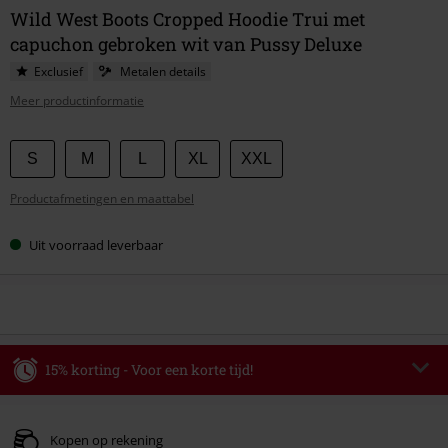
Wild West Boots Cropped Hoodie Trui met
capuchon gebroken wit van Pussy Deluxe
Exclusief
Metalen details
Meer productinformatie
Kies
S
M
L
XL
XXL
je
Productafmetingen en maattabel
maat
Uit voorraad leverbaar
15% korting - Voor een korte tijd!
Code
WEEKEND
Kopieer de code
Geldig t/m 09-08-2026
Kopen op rekening