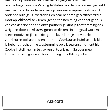
media en op websites van derden. Als gegevens worden
A Warner Music Group Company
overgedragen naar de Verenigde Staten, worden deze alleen gedeeld
met partners die onderworpen zijn aan een adequaatheidsbesluit
onder de huidige EU-wetgeving en naar behoren gecertificeerd zijn.
Door op ‘
Akkoord
’ te klikken, geef je toestemming voor het gebruik
van cookies door ons en onze partners. Je kunt je toestemming ook
weigeren door op ‘
Alles weigeren
’ te klikken - in dat geval worden
alleen noodzakelijke cookies gebruikt. Je kunt je individuele
Beveiliging
voorkeuren ook aanpassen door op ‘
Voorkeuren instellen
’ te klikken.
Je hebt het recht om je toestemming op elk gewenst moment hier
Cookie-instellingen
in te trekken of te wijzigen. Ga voor meer
informatie over gegevensbescherming naar
Privacybeleid
.
Akkoord