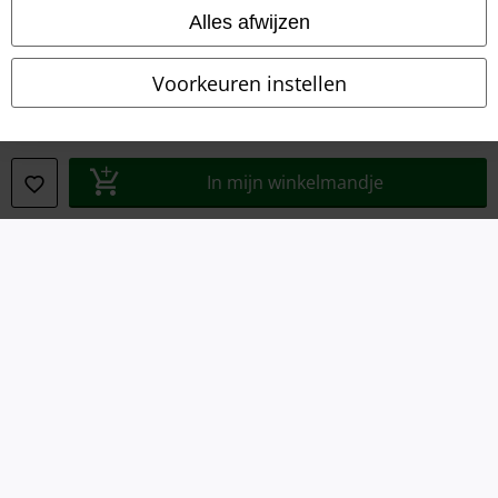
Legal
Alles afwijzen
Algemene Voorwaarden
Voorkeuren instellen
Bedrijfsgegevens
Privacyverklaring
In mijn winkelmandje
Verklaring van conformiteit
Informatie over toegankelijkheid
Cookie-instellingen
Annuleer bestelling
Alle prijzen incl.
wettelijke BTW
© 1986-2026 Large Popmerchandising BV