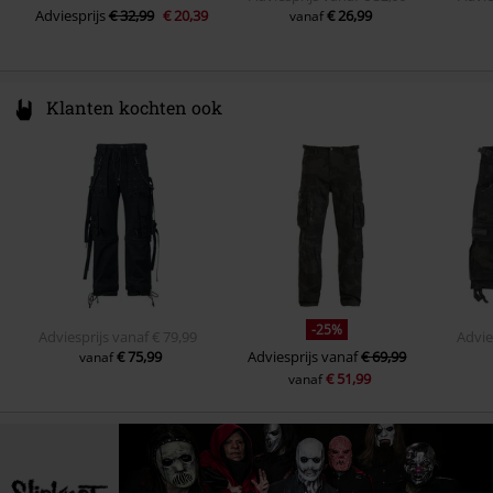
Adviesprijs
€ 32,99
€ 20,39
€ 26,99
vanaf
Klanten kochten ook
-25%
Adviesprijs
vanaf
€ 79,99
Advie
€ 75,99
Adviesprijs
vanaf
€ 69,99
vanaf
€ 51,99
vanaf