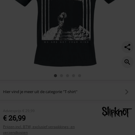
frame/449686.html
Hier vind je meer uit de categorie "T-shirt"
Adviesprijs
€ 29,99
€ 26,99
Prijzen incl. BTW, exclusief verpakkings- en
verzendkosten