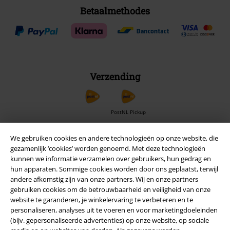
Betaalmethodes
Verzending
PostNL Pickup
We gebruiken cookies en andere technologieën op onze website, die
gezamenlijk ‘cookies’ worden genoemd. Met deze technologieën
large app
kunnen we informatie verzamelen over gebruikers, hun gedrag en
Download gratis de nieuwe large app en profiteer van alle nieuwe
hun apparaten. Sommige cookies worden door ons geplaatst, terwijl
functies en voordelen!
andere afkomstig zijn van onze partners. Wij en onze partners
gebruiken cookies om de betrouwbaarheid en veiligheid van onze
website te garanderen, je winkelervaring te verbeteren en te
personaliseren, analyses uit te voeren en voor marketingdoeleinden
(bijv. gepersonaliseerde advertenties) op onze website, op sociale