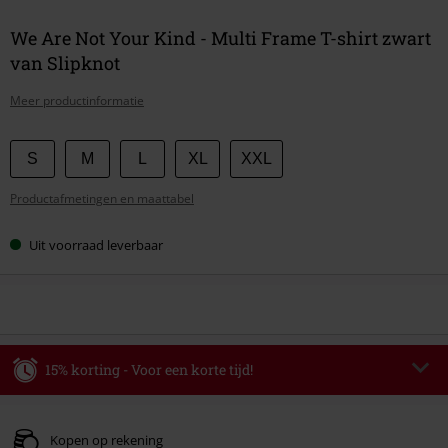
We Are Not Your Kind - Multi Frame T-shirt zwart
van Slipknot
Meer productinformatie
Kies
S
M
L
XL
XXL
je
Productafmetingen en maattabel
maat
Uit voorraad leverbaar
15% korting - Voor een korte tijd!
Code
WEEKEND
Kopieer de code
Geldig t/m 09-08-2026
Kopen op rekening