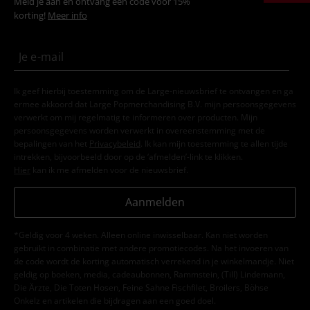
Meld je aan en ontvang een code voor 15%
korting!
Meer info
Ik geef hierbij toestemming om de Large-nieuwsbrief te ontvangen en ga
ermee akkoord dat Large Popmerchandising B.V. mijn persoonsgegevens
verwerkt om mij regelmatig te informeren over producten. Mijn
persoonsgegevens worden verwerkt in overeenstemming met de
bepalingen van het
Privacybeleid
. Ik kan mijn toestemming te allen tijde
intrekken, bijvoorbeeld door op de ‘afmelden’-link te klikken.
Hier
kan ik me afmelden voor de nieuwsbrief.
Aanmelden
*Geldig voor 4 weken. Alleen online inwisselbaar. Kan niet worden
gebruikt in combinatie met andere promotiecodes. Na het invoeren van
de code wordt de korting automatisch verrekend in je winkelmandje. Niet
geldig op boeken, media, cadeaubonnen, Rammstein, (Till) Lindemann,
Die Ärzte, Die Toten Hosen, Feine Sahne Fischfilet, Broilers, Böhse
Onkelz en artikelen die bijdragen aan een goed doel.