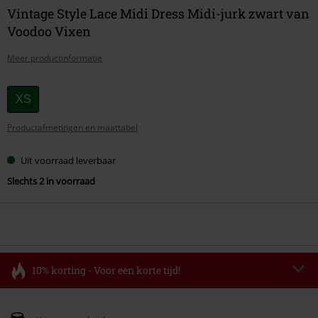
Vintage Style Lace Midi Dress Midi-jurk zwart van
Voodoo Vixen
Meer productinformatie
Kies
XS
je
Productafmetingen en maattabel
maat
Uit voorraad leverbaar
Slechts 2 in voorraad
10% korting - Voor een korte tijd!
Code
FLASH
Kopieer de code