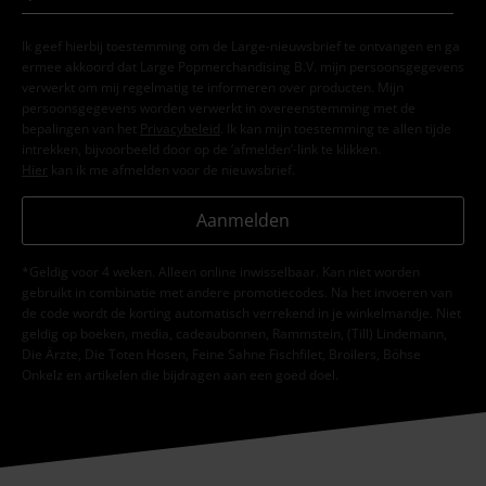
Ik geef hierbij toestemming om de Large-nieuwsbrief te ontvangen en ga
ermee akkoord dat Large Popmerchandising B.V. mijn persoonsgegevens
verwerkt om mij regelmatig te informeren over producten. Mijn
persoonsgegevens worden verwerkt in overeenstemming met de
bepalingen van het
Privacybeleid
. Ik kan mijn toestemming te allen tijde
intrekken, bijvoorbeeld door op de ‘afmelden’-link te klikken.
Hier
kan ik me afmelden voor de nieuwsbrief.
Aanmelden
*Geldig voor 4 weken. Alleen online inwisselbaar. Kan niet worden
gebruikt in combinatie met andere promotiecodes. Na het invoeren van
de code wordt de korting automatisch verrekend in je winkelmandje. Niet
geldig op boeken, media, cadeaubonnen, Rammstein, (Till) Lindemann,
Die Ärzte, Die Toten Hosen, Feine Sahne Fischfilet, Broilers, Böhse
Onkelz en artikelen die bijdragen aan een goed doel.