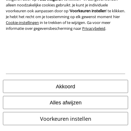
Bedrijfsgegevens
alleen noodzakelijke cookies gebruikt. Je kunt je individuele
voorkeuren ook aanpassen door op ‘
Voorkeuren instellen
’ te klikken.
Privacyverklaring
Je hebt het recht om je toestemming op elk gewenst moment hier
Cookie-instellingen
in te trekken of te wijzigen. Ga voor meer
informatie over gegevensbescherming naar
Privacybeleid
.
Verklaring van conformiteit
Informatie over toegankelijkheid
Cookie-instellingen
Annuleer bestelling
Alle prijzen incl.
wettelijke BTW
Akkoord
© 1986-2026 Large Popmerchandising BV
Alles afwijzen
Voorkeuren instellen
Onze online shops