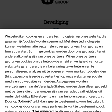
Beveiliging
We gebruiken cookies en andere technologieën op onze website, die
gezamenlijk ‘cookies’ worden genoemd. Met deze technologieën
kunnen we informatie verzamelen over gebruikers, hun gedrag en
hun apparaten. Sommige cookies worden door ons geplaatst, terwijl
andere afkomstig zijn van onze partners. Wij en onze partners
gebruiken cookies om de betrouwbaarheid en veiligheid van onze
website te garanderen, je winkelervaring te verbeteren en te
personaliseren, analyses uit te voeren en voor marketingdoeleinden
(bijv. gepersonaliseerde advertenties) op onze website, op sociale
media en op websites van derden. Als gegevens worden
overgedragen naar de Verenigde Staten, worden deze alleen gedeeld
met partners die onderworpen zijn aan een adequaatheidsbesluit
Legal
onder de huidige EU-wetgeving en naar behoren gecertificeerd zijn.
Door op ‘
Akkoord
’ te klikken, geef je toestemming voor het gebruik
Algemene Voorwaarden
van cookies door ons en onze partners. Je kunt je toestemming ook
weigeren door op ‘
Alles weigeren
’ te klikken - in dat geval worden