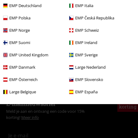
EMP Deutschland
EMP Italia
Meer categorieën. Meer opties.
EMP Polska
EMP Česká Republika
Kleding
Jurken
Middellange jurken
EMP Norge
EMP Schweiz
Nieuw
Kleding
Jurken
EMP Suomi
EMP Ireland
Kleding & accessoires
One-Pieces
Jurken
EMP United Kingdom
EMP Sverige
Sale %
Vrouwen
Kleding
Jurken
EMP Danmark
Large Nederland
Sale %
Kleding
Jurken
EMP Österreich
EMP Slovensko
Large Belgique
EMP España
15%
E-mailnieuwsbrief
korting
Meld je aan en ontvang een code voor 15%
korting!
Meer info