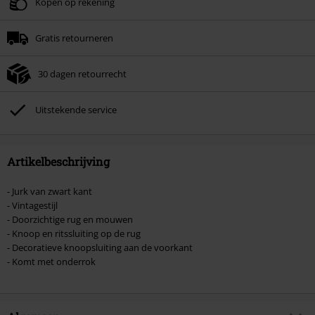
Geldig t/m 11-08-2026
Kopen op rekening
Minimale bestelwaarde € 49.99.
Gratis retourneren
Zodra je de code hebt ingevoerd, wordt de korting automatisch verrekend in
je winkelmandje.
30 dagen retourrecht
Kan niet gecombineerd worden met andere kortingscodes. Boeken, media,
tickets, Rammstein, (Till) Lindemann, Böhse Onkelz, Broilers, Die Ärzte, Die
Toten Hosen, Metality, cadeaubonnen en artikelen met een inbegrepen
Uitstekende service
donatie zijn uitgesloten van de korting.
Artikelbeschrijving
- Jurk van zwart kant
- Vintagestijl
- Doorzichtige rug en mouwen
- Knoop en ritssluiting op de rug
- Decoratieve knoopsluiting aan de voorkant
- Komt met onderrok