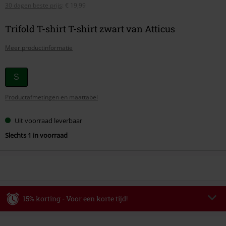
30 dagen beste prijs
:
€ 19,99
Trifold T-shirt T-shirt zwart van Atticus
Meer productinformatie
Kies
S
je
Productafmetingen en maattabel
maat
Uit voorraad leverbaar
Slechts 1 in voorraad
15% korting - Voor een korte tijd!
Code
WEEKEND
Kopieer de code