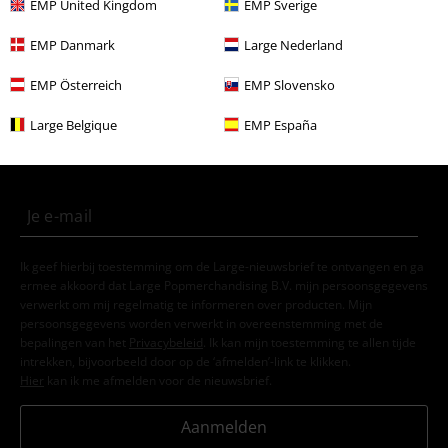
EMP United Kingdom
EMP Sverige
Stijlen
Basics
Kleding
T-shirts
EMP Danmark
Large Nederland
EMP Österreich
EMP Slovensko
15%
E-mailnieuwsbrief
korting
Large Belgique
EMP España
Meld je aan en ontvang een code voor 15%
korting!
Meer info
Ik geef hierbij toestemming om de Large-nieuwsbrief te ontvangen en ga
ermee akkoord dat Large Popmerchandising B.V. mijn persoonsgegevens
verwerkt om mij regelmatig te informeren over producten. Mijn
persoonsgegevens worden verwerkt in overeenstemming met de
bepalingen van het
Privacybeleid
. Ik kan mijn toestemming te allen tijde
intrekken, bijvoorbeeld door op de ‘afmelden’-link te klikken.
Hier
kan ik me afmelden voor de nieuwsbrief.
Aanmelden