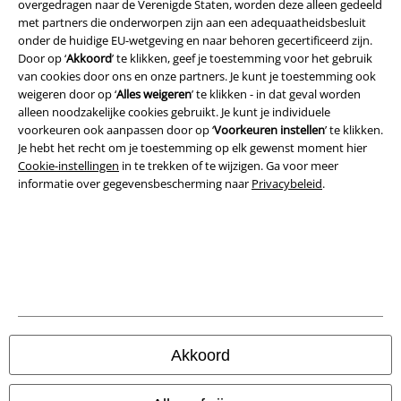
overgedragen naar de Verenigde Staten, worden deze alleen gedeeld
met partners die onderworpen zijn aan een adequaatheidsbesluit
onder de huidige EU-wetgeving en naar behoren gecertificeerd zijn.
Door op ‘
Akkoord
’ te klikken, geef je toestemming voor het gebruik
van cookies door ons en onze partners. Je kunt je toestemming ook
weigeren door op ‘
Alles weigeren
’ te klikken - in dat geval worden
alleen noodzakelijke cookies gebruikt. Je kunt je individuele
Legal
voorkeuren ook aanpassen door op ‘
Voorkeuren instellen
’ te klikken.
Je hebt het recht om je toestemming op elk gewenst moment hier
Algemene Voorwaarden
Cookie-instellingen
in te trekken of te wijzigen. Ga voor meer
informatie over gegevensbescherming naar
Privacybeleid
.
Bedrijfsgegevens
Privacyverklaring
Verklaring van conformiteit
Informatie over toegankelijkheid
Akkoord
Cookie-instellingen
Annuleer bestelling