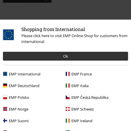
Shopping from International
Please click here to visit EMP Online Shop for customers from
International
Ok
EMP International
EMP France
Meer categorieën. Meer opties.
EMP Deutschland
EMP Italia
Kleding
T-shirts en tops
T-shirts
EMP Polska
EMP Česká Republika
Stijlen
Rockwear
Rockwear mannen
EMP Norge
EMP Schweiz
Stijlen
Basics
Basics mannen
EMP Suomi
EMP Ireland
Stijlen
Rockwear
Kleding
T-shirts en tops
T-shirts