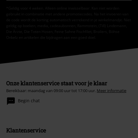
*Geldig voor 4 weken. Alleen online inwisselbaar. Kan niet worden
gebruikt in combinatie met andere promotiecodes. Na het invoeren van
de code wordt de korting automatisch verrekend in je winkelmandje. Niet
geldig op boeken, media, cadeaubonnen, Rammstein, (Till) Lindemann,
Die Ärzte, Die Toten Hosen, Feine Sahne Fischfilet, Broilers, Böhse
Onkelz en artikelen die bijdragen aan een goed doel.
Onze klantenservice staat voor je klaar
Bereikbaar: maandag van 09:00 uur tot 17:00 uur.
Meer informatie
Begin chat
Klantenservice