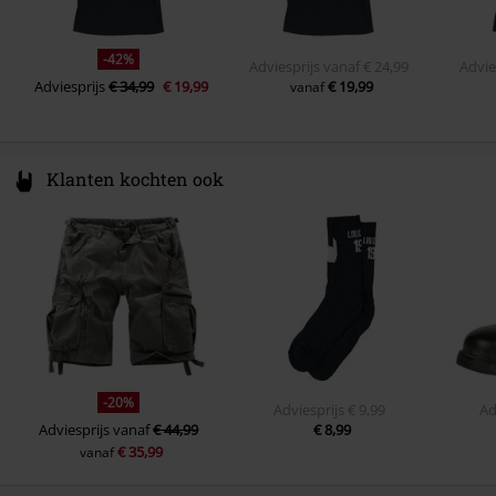
-42%
Adviesprijs
vanaf
€ 24,99
Advie
Adviesprijs
€ 34,99
€ 19,99
€ 19,99
vanaf
Klanten kochten ook
-20%
Adviesprijs
€ 9,99
Ad
Adviesprijs
vanaf
€ 44,99
€ 8,99
€ 35,99
vanaf