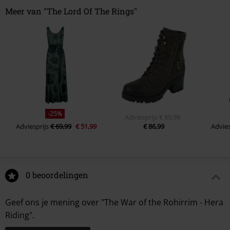
Meer van "The Lord Of The Rings"
-25%
Adviesprijs
€ 89,99
Adviesprijs
€ 69,99
€ 51,99
€ 86,99
Advies
0 beoordelingen
Geef ons je mening over "The War of the Rohirrim - Hera
Riding".