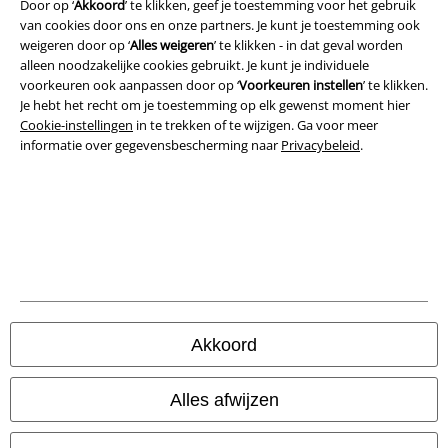
Door op ‘
Akkoord
’ te klikken, geef je toestemming voor het gebruik
Algemene Voorwaarden
van cookies door ons en onze partners. Je kunt je toestemming ook
weigeren door op ‘
Alles weigeren
’ te klikken - in dat geval worden
Bedrijfsgegevens
alleen noodzakelijke cookies gebruikt. Je kunt je individuele
voorkeuren ook aanpassen door op ‘
Voorkeuren instellen
’ te klikken.
Je hebt het recht om je toestemming op elk gewenst moment hier
Privacyverklaring
Cookie-instellingen
in te trekken of te wijzigen. Ga voor meer
informatie over gegevensbescherming naar
Privacybeleid
.
Verklaring van conformiteit
Informatie over toegankelijkheid
Cookie-instellingen
Annuleer bestelling
Alle prijzen incl.
wettelijke BTW
Akkoord
© 1986-2026 Large Popmerchandising BV
Alles afwijzen