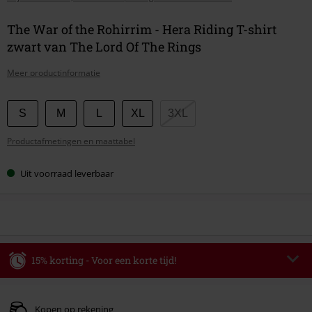
The War of the Rohirrim - Hera Riding T-shirt
zwart van The Lord Of The Rings
Meer productinformatie
Kies
S
M
L
XL
3XL
je
Productafmetingen en maattabel
maat
Uit voorraad leverbaar
15% korting - Voor een korte tijd!
Code
WEEKEND
Kopieer de code
Geldig t/m 09-08-2026
Kopen op rekening