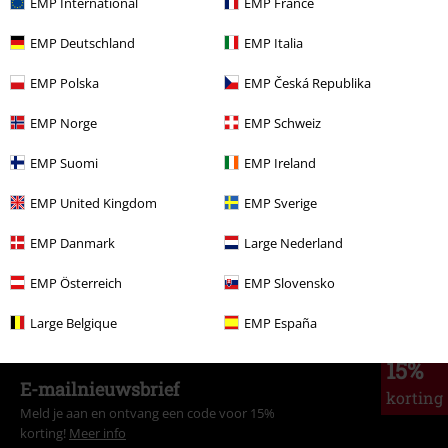
EMP International
EMP France
Adviesprijs
€ 34,99
€ 19,99
EMP Deutschland
EMP Italia
EMP Polska
EMP Česká Republika
Meer categorieën. Meer opties.
EMP Norge
EMP Schweiz
Kleding & accessoires
Bovenkant
T-shirts
EMP Suomi
EMP Ireland
Stijlen
Zwarte kleding
Zwarte T-shirts
EMP United Kingdom
EMP Sverige
Entertainment
EMP Danmark
Large Nederland
Films & Series
Films en tv
Warner Bros 100
EMP Österreich
EMP Slovensko
Films & Series
Grote Maten
Large Belgique
EMP España
15%
E-mailnieuwsbrief
korting
Meld je aan en ontvang een code voor 15%
korting!
Meer info