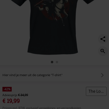
riding/583138.html
Hier vind je meer uit de categorie "T-shirt"
-42%
The Lord Of The Rings
Adviesprijs
€ 34,99
€ 19,99
Prijzen incl. BTW, exclusief verpakkings- en verzendkosten