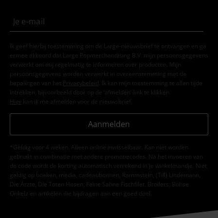
Ik geef hierbij toestemming om de Large-nieuwsbrief te ontvangen en ga
ermee akkoord dat Large Popmerchandising B.V. mijn persoonsgegevens
verwerkt om mij regelmatig te informeren over producten. Mijn
persoonsgegevens worden verwerkt in overeenstemming met de
bepalingen van het
Privacybeleid
. Ik kan mijn toestemming te allen tijde
intrekken, bijvoorbeeld door op de ‘afmelden’-link te klikken.
Hier
kan ik me afmelden voor de nieuwsbrief.
Aanmelden
*Geldig voor 4 weken. Alleen online inwisselbaar. Kan niet worden
gebruikt in combinatie met andere promotiecodes. Na het invoeren van
de code wordt de korting automatisch verrekend in je winkelmandje. Niet
geldig op boeken, media, cadeaubonnen, Rammstein, (Till) Lindemann,
Die Ärzte, Die Toten Hosen, Feine Sahne Fischfilet, Broilers, Böhse
Onkelz en artikelen die bijdragen aan een goed doel.