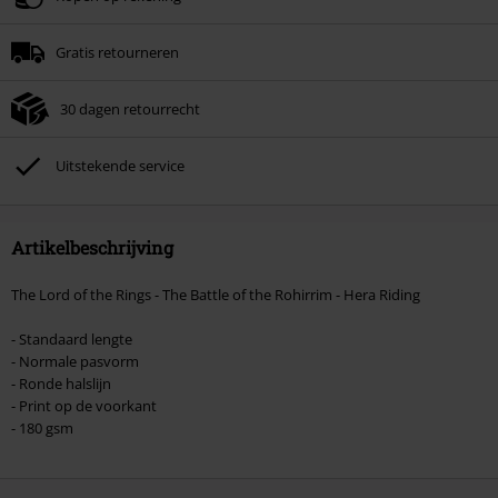
Minimale bestelwaarde € 49.99.
Gratis retourneren
Zodra je de code hebt ingevoerd, wordt de korting automatisch verrekend in
je winkelmandje.
30 dagen retourrecht
Kan niet gecombineerd worden met andere kortingscodes. Boeken, media,
tickets, Rammstein, (Till) Lindemann, Böhse Onkelz, Broilers, Die Ärzte, Die
Toten Hosen, Metality, cadeaubonnen en artikelen met een inbegrepen
Uitstekende service
donatie zijn uitgesloten van de korting.
Artikelbeschrijving
The Lord of the Rings - The Battle of the Rohirrim - Hera Riding
- Standaard lengte
- Normale pasvorm
- Ronde halslijn
- Print op de voorkant
- 180 gsm