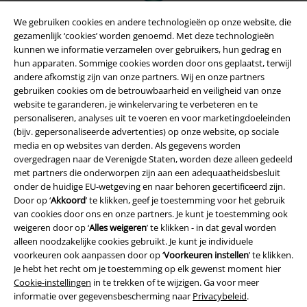
We gebruiken cookies en andere technologieën op onze website, die
gezamenlijk ‘cookies’ worden genoemd. Met deze technologieën
kunnen we informatie verzamelen over gebruikers, hun gedrag en
hun apparaten. Sommige cookies worden door ons geplaatst, terwijl
andere afkomstig zijn van onze partners. Wij en onze partners
gebruiken cookies om de betrouwbaarheid en veiligheid van onze
website te garanderen, je winkelervaring te verbeteren en te
personaliseren, analyses uit te voeren en voor marketingdoeleinden
(bijv. gepersonaliseerde advertenties) op onze website, op sociale
media en op websites van derden. Als gegevens worden
Legal
overgedragen naar de Verenigde Staten, worden deze alleen gedeeld
met partners die onderworpen zijn aan een adequaatheidsbesluit
Algemene Voorwaarden
onder de huidige EU-wetgeving en naar behoren gecertificeerd zijn.
Door op ‘
Akkoord
’ te klikken, geef je toestemming voor het gebruik
Bedrijfsgegevens
van cookies door ons en onze partners. Je kunt je toestemming ook
weigeren door op ‘
Alles weigeren
’ te klikken - in dat geval worden
Privacyverklaring
alleen noodzakelijke cookies gebruikt. Je kunt je individuele
voorkeuren ook aanpassen door op ‘
Voorkeuren instellen
’ te klikken.
Je hebt het recht om je toestemming op elk gewenst moment hier
Verklaring van conformiteit
Cookie-instellingen
in te trekken of te wijzigen. Ga voor meer
informatie over gegevensbescherming naar
Privacybeleid
.
Informatie over toegankelijkheid