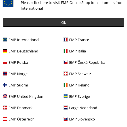
Please click here to visit EMP Online Shop for customers from
International
Band Merch
Top Bands
In Flames
Media
Vinyl
Sale %
Media
Vinyl
Ok
EMP International
EMP France
15%
E-mailnieuwsbrief
EMP Deutschland
EMP Italia
korting
Meld je aan en ontvang een code voor 15%
EMP Polska
EMP Česká Republika
korting!
Meer info
EMP Norge
EMP Schweiz
EMP Suomi
EMP Ireland
Ik geef hierbij toestemming om de Large-nieuwsbrief te ontvangen en ga
EMP United Kingdom
EMP Sverige
ermee akkoord dat Large Popmerchandising B.V. mijn persoonsgegevens
verwerkt om mij regelmatig te informeren over producten. Mijn
EMP Danmark
Large Nederland
persoonsgegevens worden verwerkt in overeenstemming met de
bepalingen van het
Privacybeleid
. Ik kan mijn toestemming te allen tijde
EMP Österreich
EMP Slovensko
intrekken, bijvoorbeeld door op de ‘afmelden’-link te klikken.
Hier
kan ik me afmelden voor de nieuwsbrief.