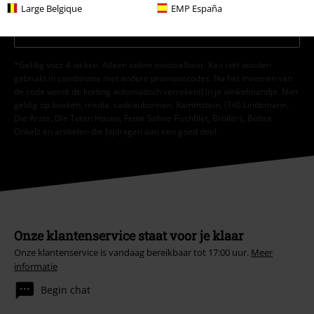
Large Belgique
EMP España
Aanmelden
*Geldig voor 4 weken. Alleen online inwisselbaar. Kan niet worden
gebruikt in combinatie met andere promotiecodes. Na het invoeren van
de code wordt de korting automatisch verrekend in je winkelmandje. Niet
geldig op boeken, media, cadeaubonnen, Rammstein, (Till) Lindemann,
Die Ärzte, Die Toten Hosen, Feine Sahne Fischfilet, Broilers, Böhse
Onkelz en artikelen die bijdragen aan een goed doel.
Onze klantenservice staat voor je klaar
Onze klantenservice is vandaag bereikbaar tot 17:00 uur.
Meer
informatie
Begin chat