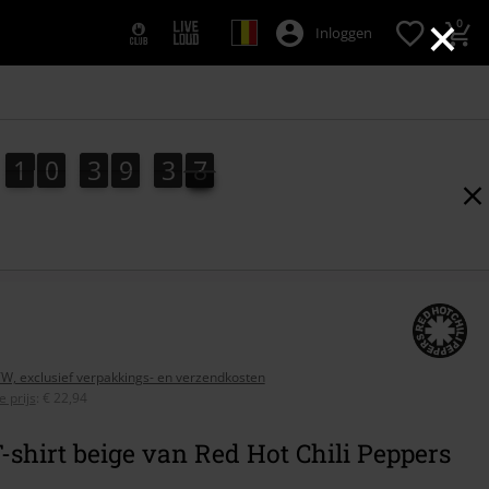
×
0
Inloggen
1
0
3
9
3
6
1
0
3
9
3
5
4
7
5
6
BTW, exclusief verpakkings- en verzendkosten
 prijs
:
€ 22,94
-shirt beige van Red Hot Chili Peppers