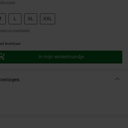
nformatie
M
L
XL
XXL
ngen en maattabel
ad leverbaar
In mijn winkelmandje
ficeringen