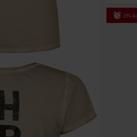
15% ko
Code
WE
Geldig t/m 09
Minimale best
Zodra je de co
winkelmandje.
Kan niet geco
Rammstein, (Ti
cadeaubonnen e