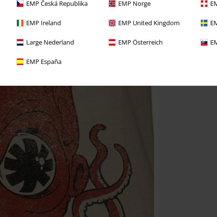
EMP Česká Republika
EMP Norge
EM
EMP Ireland
EMP United Kingdom
EM
Large Nederland
EMP Österreich
EM
EMP España