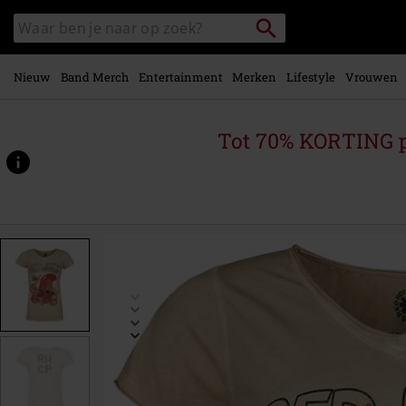
Overslaan
Packstation
Zoek
naar
zoeken
in
hoofdinhoud
catalogus
Nieuw
Band Merch
Entertainment
Merken
Lifestyle
Vrouwen
Tot 70% KORTING 
https://www.large.be/p/squid/543340.html