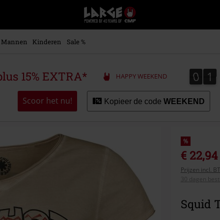
Large
–
Muziek-,
entertainment-,
Mannen
Kinderen
Sale %
en
gaming-
merch
0
1
0
1
plus 15% EXTRA*
HAPPY WEEKEND
+
alternatieve
kleding
Scoor het nu!
Kopieer de code
WEEKEND
%
€ 22,94
Prijzen incl. 
30 dagen beste
Squid T