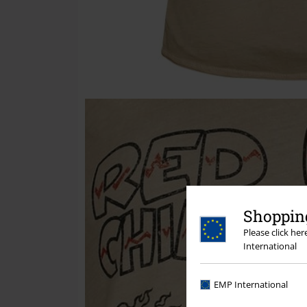
Shopping
Please click he
International
EMP International