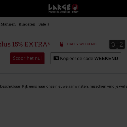
Large
–
Muziek-,
entertainment-,
Mannen
Kinderen
Sale %
en
gaming-
merch
0
2
0
2
plus 15% EXTRA*
HAPPY WEEKEND
+
alternatieve
kleding
Scoor het nu!
Kopieer de code
WEEKEND
beschikbaar. Kijk eens naar onze nieuwe aanwinsten, misschien vind je wel ee