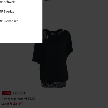
P Schweiz
P Sverige
P Slovensko
-30%
Exclusief
Adviesprijs
vanaf
€ 32,99
€ 22,94
vanaf