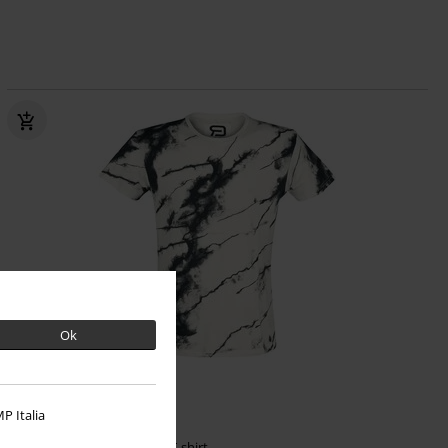
Ok
-27%
Exclusief
Adviesprijs
vanaf
€ 19,99
P Italia
€ 14,44
vanaf
Rebel Soul
RED by EMP
T-shirt