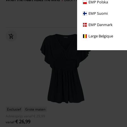
EMP Polska
EMP Suomi
EMP Danmark
Large Belgique
Exclusief
Grote maten
Adviesprijs
vanaf
€ 29,99
€ 26,99
vanaf