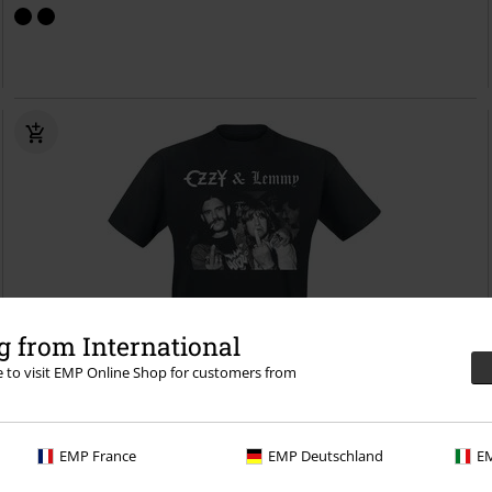
 from International
re to visit EMP Online Shop for customers from
Grote maten
EMP France
EMP Deutschland
EM
€ 19,99
vanaf
Hellraiser Ozzy & Lemmy
Ozzy Osbourne
T-shirt