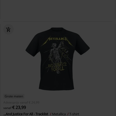
Grote maten
Adviesprijs
vanaf
€ 24,99
€ 23,99
vanaf
...And Justice For All - Tracklist
Metallica
T-shirt