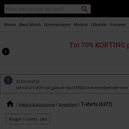
Overslaan
Packstation
Zoek
naar
zoeken
in
hoofdinhoud
catalogus
Nieuw
Band Merch
Entertainment
Merken
Lifestyle
Vrouwen
Tot 70% KORTING 
Informatie
Set van 2 T-shirt van gaas en top (574922) is momenteel niet meer 
T-shirts (6377)
Kleding & accessoires
Bovenkant
Ringer T-shirts
(40)