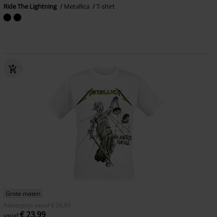
Ride The Lightning
Metallica
T-shirt
Grote maten
Adviesprijs
vanaf
€ 26,99
€ 23,99
vanaf