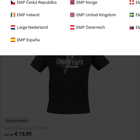
EMP Česká Republika
EMP Norge
EM
EMP Ireland
EMP United Kingdom
EM
Large Nederland
EMP Österreich
EM
EMP España
Grote maten
Adviesprijs
vanaf
€ 24,99
€ 19,99
vanaf