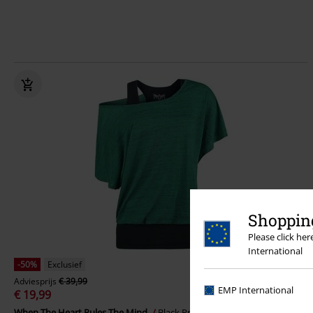
Shopping
Please click he
International
-50%
Exclusief
Adviesprijs
€ 39,99
EMP International
€ 19,99
When The Heart Rules The Mind
Black Premium by EMP
T-shirt