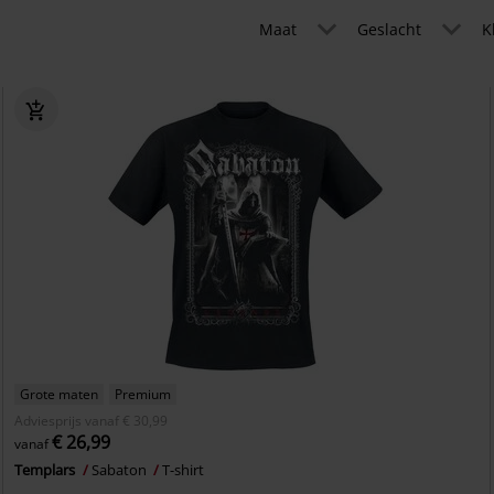
Maat
Geslacht
K
Grote maten
Premium
Adviesprijs
vanaf
€ 30,99
€ 26,99
vanaf
Templars
Sabaton
T-shirt