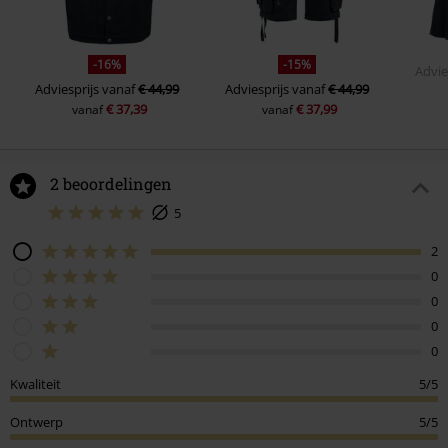
-16%
-15%
Advie
Adviesprijs
vanaf
€ 44,99
Adviesprijs
vanaf
€ 44,99
€ 37,39
€ 37,99
vanaf
vanaf
2 beoordelingen
5
2
0
0
0
0
Kwaliteit
5/5
Ontwerp
5/5