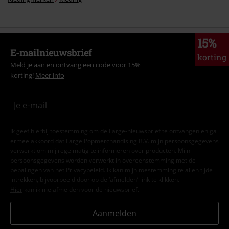
15%
E-mailnieuwsbrief
korting
Meld je aan en ontvang een code voor 15%
korting!
Meer info
Ik geef hierbij toestemming om de Large-nieuwsbrief te ontvangen en ga
ermee akkoord dat Large Popmerchandising B.V. mijn persoonsgegevens
verwerkt om mij regelmatig te informeren over producten. Mijn
persoonsgegevens worden verwerkt in overeenstemming met de
bepalingen van het
Privacybeleid
. Ik kan mijn toestemming te allen tijde
intrekken, bijvoorbeeld door op de ‘afmelden’-link te klikken.
Hier
kan ik me afmelden voor de nieuwsbrief.
Aanmelden