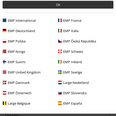
Ok
EMP International
EMP France
Opmerking
EMP Deutschland
EMP Italia
EMP Polska
EMP Česká Republika
Wendy v.
1 Recensie
EMP Norge
EMP Schweiz
Gepost op: zaterdag, 15 mei 2021
EMP Suomi
EMP Ireland
Geweldige rok
EMP United Kingdom
EMP Sverige
Mooie lange rok, lekkere stof.
Commentaar versturen
EMP Danmark
Large Nederland
EMP Österreich
EMP Slovensko
Large Belgique
EMP España
Kwaliteit
5
Ontwerp