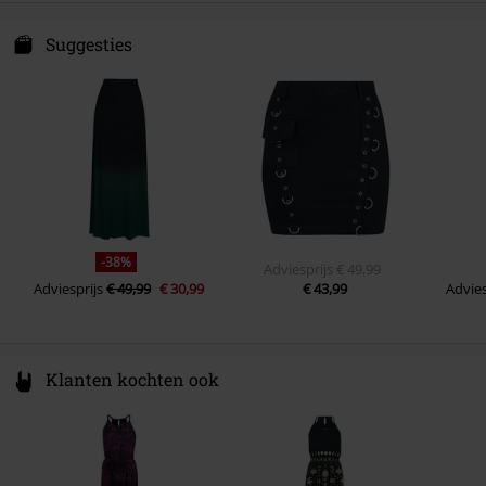
Verzorgingsinstructies
Machinewasbaar
E.M.P. Merchandising Handelsgesellschaft mbH
Darmer Esch 70a
Suggesties
49811 Lingen
Germany
www.emp.de
-38%
Adviesprijs
€ 49,99
Adviesprijs
€ 49,99
€ 30,99
€ 43,99
Advies
Klanten kochten ook