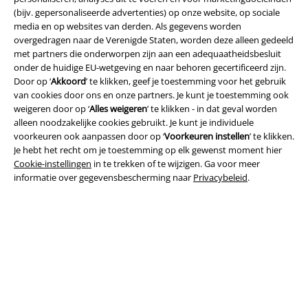
(bijv. gepersonaliseerde advertenties) op onze website, op sociale
media en op websites van derden. Als gegevens worden
overgedragen naar de Verenigde Staten, worden deze alleen gedeeld
met partners die onderworpen zijn aan een adequaatheidsbesluit
onder de huidige EU-wetgeving en naar behoren gecertificeerd zijn.
Door op ‘
Akkoord
’ te klikken, geef je toestemming voor het gebruik
Legal
van cookies door ons en onze partners. Je kunt je toestemming ook
weigeren door op ‘
Alles weigeren
’ te klikken - in dat geval worden
Algemene Voorwaarden
alleen noodzakelijke cookies gebruikt. Je kunt je individuele
voorkeuren ook aanpassen door op ‘
Voorkeuren instellen
’ te klikken.
Bedrijfsgegevens
Je hebt het recht om je toestemming op elk gewenst moment hier
Cookie-instellingen
in te trekken of te wijzigen. Ga voor meer
Privacyverklaring
informatie over gegevensbescherming naar
Privacybeleid
.
Verklaring van conformiteit
Informatie over toegankelijkheid
Cookie-instellingen
Annuleer bestelling