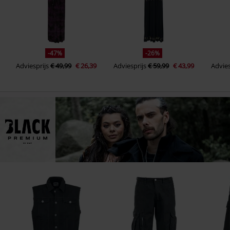
-47%
-26%
Adviesprijs
€ 49,99
€ 26,39
Adviesprijs
€ 59,99
€ 43,99
Advies