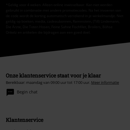
*Geldig voor 4 weken. Alleen online inwisselbaar. Kan niet worden
gebruikt in combinatie met andere promotiecodes. Na het invoeren van
de code wordt de korting automatisch verrekend in je winkelmandje. Niet
geldig op boeken, media, cadeaubonnen, Rammstein, (Till) Lindemann,
Die Ärzte, Die Toten Hosen, Feine Sahne Fischfilet, Broilers, Böhse
Onkelz en artikelen die bijdragen aan een goed doel.
Onze klantenservice staat voor je klaar
Bereikbaar: maandag van 09:00 uur tot 17:00 uur.
Meer informatie
Begin chat
Klantenservice