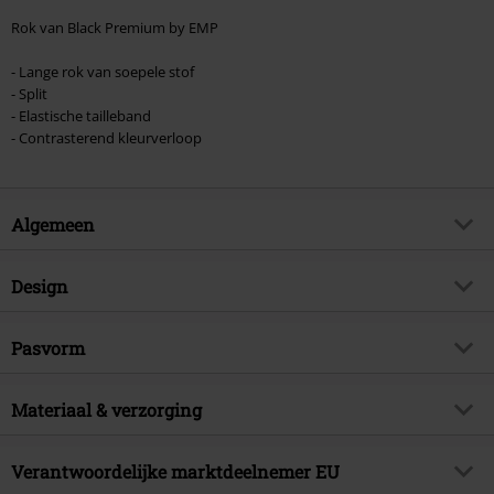
Rok van Black Premium by EMP
- Lange rok van soepele stof
- Split
- Elastische tailleband
- Contrasterend kleurverloop
Algemeen
Artikelnr.
451426
Design
Titel
Save Tonight
Producttype
Maxirok
Brand
Pasvorm
Black Premium by EMP
Patroon
effen
Exclusief
Ja
Lengte (van de kleding)
Lang
Kleur
Materiaal & verzorging
zwart-rood
Artikelonderwerp
Basics, Casual wear
Releasedatum
22-02-2024
Buitenmateriaal
95% viscose, 5% elastaan
Verantwoordelijke marktdeelnemer EU
Sexe
Vrouwen