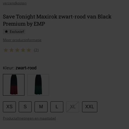
verzendkosten
Save Tonight Maxirok zwart-rood van Black
Premium by EMP
Exclusief
Meer productinformatie
(2)
Kies
Kleur:
zwart-rood
je
maat
XS
S
M
L
XL
XXL
Productafmetingen en maattabel