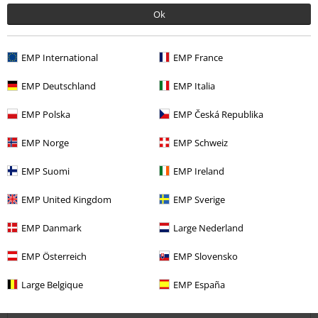
Te kort
Perfect
Te lang
Ok
Geverifieerde recensie
Heeft deze recensie je geholpen?
EMP International
EMP France
EMP Deutschland
EMP Italia
EMP Polska
EMP Česká Republika
Opmerking
EMP Norge
EMP Schweiz
EMP Suomi
EMP Ireland
Taylor n.
EMP United Kingdom
EMP Sverige
9 Recensies
Gepost op: donderdag, 22 juli 2021
EMP Danmark
Large Nederland
Bestelde maat: L
EMP Österreich
EMP Slovensko
Leuk tshirt
Commentaar versturen
Beetje aan de strakke kant
Large Belgique
EMP España