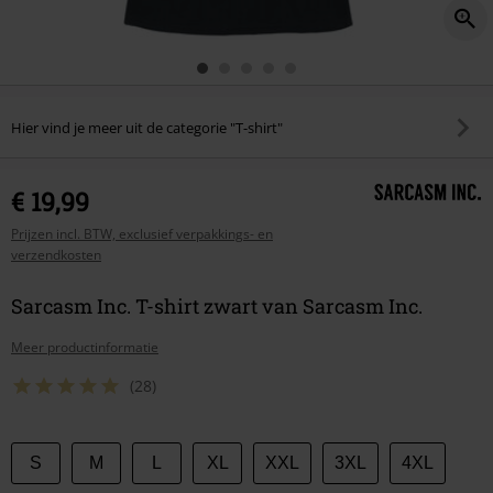
Hier vind je meer uit de categorie "T-shirt"
€ 19,99
Prijzen incl. BTW, exclusief verpakkings- en
verzendkosten
Sarcasm Inc. T-shirt zwart van Sarcasm Inc.
Meer productinformatie
(28)
Kies
S
M
L
XL
XXL
3XL
4XL
je