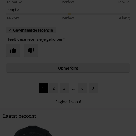
Te nauw
Perfect
Te wijd
Lengte
Te kort
Perfect
Te lang
Geverifieerde recensie
Heeft deze recensie je geholpen?
Opmerking
1
2
3
...
6
Pagina 1 van 6
Laatst bezocht
Commentaar versturen