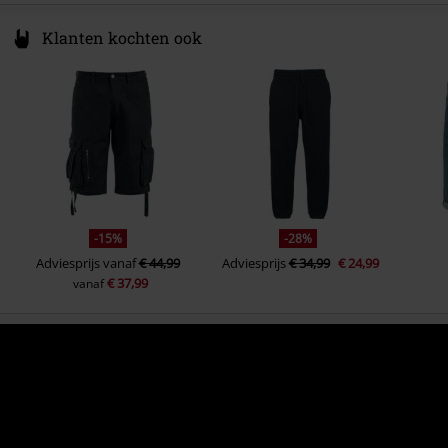
Klanten kochten ook
-15%
-28%
Adviesprijs
vanaf
€ 44,99
Adviesprijs
€ 34,99
€ 24,99
€ 37,99
vanaf