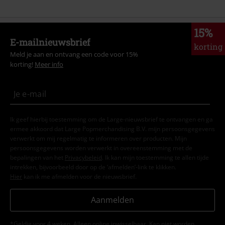
15%
E-mailnieuwsbrief
korting
Meld je aan en ontvang een code voor 15%
korting!
Meer info
Ik geef hierbij toestemming om de Large-nieuwsbrief te ontvangen en ga
ermee akkoord dat Large Popmerchandising B.V. mijn persoonsgegevens
verwerkt om mij regelmatig te informeren over producten. Mijn
persoonsgegevens worden verwerkt in overeenstemming met de
bepalingen van het
Privacybeleid
. Ik kan mijn toestemming te allen tijde
intrekken, bijvoorbeeld door op de ‘afmelden’-link te klikken.
Hier
kan ik me afmelden voor de nieuwsbrief.
Aanmelden
*Geldig voor 4 weken. Alleen online inwisselbaar. Kan niet worden