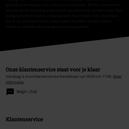
gebruikt in combinatie met andere promotiecodes. Na het invoeren van
de code wordt de korting automatisch verrekend in je winkelmandje. Niet
geldig op boeken, media, cadeaubonnen, Rammstein, (Till) Lindemann,
Die Ärzte, Die Toten Hosen, Feine Sahne Fischfilet, Broilers, Böhse
Onkelz en artikelen die bijdragen aan een goed doel.
Onze klantenservice staat voor je klaar
Vandaag is onze klantenservice bereikbaar van 09:00 tot 17:00.
Meer
informatie
Begin chat
Klantenservice