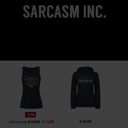
-20%
€ 43,99
Adviesprijs
€ 19,99
€ 15,99