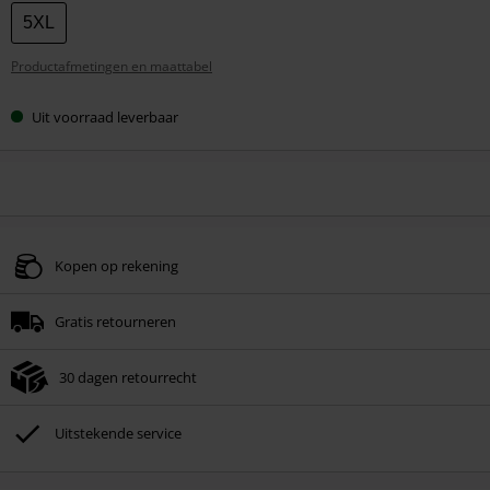
maat
5XL
Productafmetingen en maattabel
Uit voorraad leverbaar
Kopen op rekening
Gratis retourneren
30 dagen retourrecht
Uitstekende service