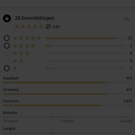
28 beoordelingen
4.80
25
2
0
0
1
Kwaliteit
4/5
Ontwerp
4/5
Pasvorm
3.8/5
Breedte
Te nauw
Perfect
Te wijd
Lengte