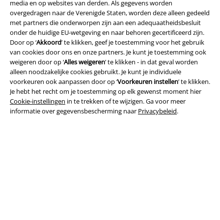
media en op websites van derden. Als gegevens worden
overgedragen naar de Verenigde Staten, worden deze alleen gedeeld
met partners die onderworpen zijn aan een adequaatheidsbesluit
onder de huidige EU-wetgeving en naar behoren gecertificeerd zijn.
Door op ‘
Akkoord
’ te klikken, geef je toestemming voor het gebruik
van cookies door ons en onze partners. Je kunt je toestemming ook
Legal
weigeren door op ‘
Alles weigeren
’ te klikken - in dat geval worden
alleen noodzakelijke cookies gebruikt. Je kunt je individuele
Algemene Voorwaarden
voorkeuren ook aanpassen door op ‘
Voorkeuren instellen
’ te klikken.
Je hebt het recht om je toestemming op elk gewenst moment hier
Cookie-instellingen
in te trekken of te wijzigen. Ga voor meer
Bedrijfsgegevens
informatie over gegevensbescherming naar
Privacybeleid
.
Privacyverklaring
Verklaring van conformiteit
Informatie over toegankelijkheid
Cookie-instellingen
Annuleer bestelling