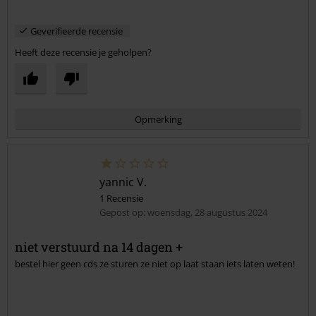
Geverifieerde recensie
Heeft deze recensie je geholpen?
Opmerking
yannic V.
1 Recensie
Gepost op: woensdag, 28 augustus 2024
niet verstuurd na 14 dagen +
bestel hier geen cds ze sturen ze niet op laat staan iets laten weten!
Commentaar versturen