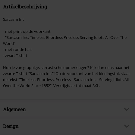
Artikelbeschrijving
Sarcasm Inc.
- met print op de voorkant
- "Sarcasm Inc. Timeless Effortless Priceless Serving Idiots All Over The
World"
- met ronde hals
- zwart T-shirt
Hou je van grappige, sarcastische opmerkingen? Kijk dan eens naar het
zwarte T-shirt "Sarcasm Inc."! Op de voorkant van het kledingstuk staat
de tekst "Timeless, Effortless, Priceless - Sarcasm Inc. - Serving Idiots All
Over the World Since 1852". Verkrijgbaar tot maat 3XL.
Algemeen
Artikelnr.
314062
Design
Titel
Sarcasm Inc.