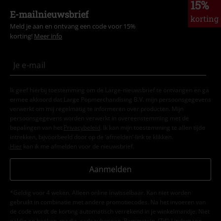
15%
E-mailnieuwsbrief
korting
Meld je aan en ontvang een code voor 15%
korting!
Meer info
Ik geef hierbij toestemming om de Large-nieuwsbrief te ontvangen en ga
ermee akkoord dat Large Popmerchandising B.V. mijn persoonsgegevens
verwerkt om mij regelmatig te informeren over producten. Mijn
persoonsgegevens worden verwerkt in overeenstemming met de
bepalingen van het
Privacybeleid
. Ik kan mijn toestemming te allen tijde
intrekken, bijvoorbeeld door op de ‘afmelden’-link te klikken.
Hier
kan ik me afmelden voor de nieuwsbrief.
Aanmelden
*Geldig voor 4 weken. Alleen online inwisselbaar. Kan niet worden
gebruikt in combinatie met andere promotiecodes. Na het invoeren van
de code wordt de korting automatisch verrekend in je winkelmandje. Niet
geldig op boeken, media, cadeaubonnen, Rammstein, (Till) Lindemann,