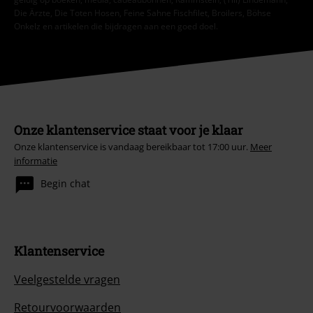
Die Ärzte, Die Toten Hosen, Feine Sahne Fischfilet, Broilers, Böhse
Onkelz en artikelen die bijdragen aan een goed doel.
Onze klantenservice staat voor je klaar
Onze klantenservice is vandaag bereikbaar tot 17:00 uur.
Meer
informatie
Begin chat
Klantenservice
Veelgestelde vragen
Retourvoorwaarden