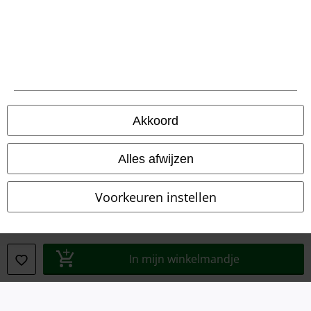
Legal
Algemene Voorwaarden
Bedrijfsgegevens
Akkoord
Privacyverklaring
Alles afwijzen
Verklaring van conformiteit
Voorkeuren instellen
Informatie over toegankelijkheid
Cookie-instellingen
In mijn winkelmandje
Annuleer bestelling
Alle prijzen incl.
wettelijke BTW
© 1986-2026 Large Popmerchandising BV