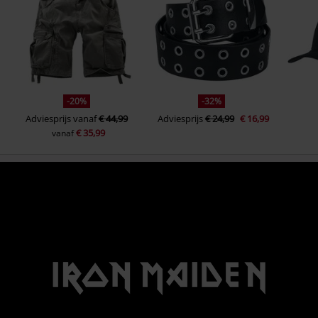
-20%
-32%
Adviesprijs
vanaf
€ 44,99
Adviesprijs
€ 24,99
€ 16,99
€ 35,99
vanaf