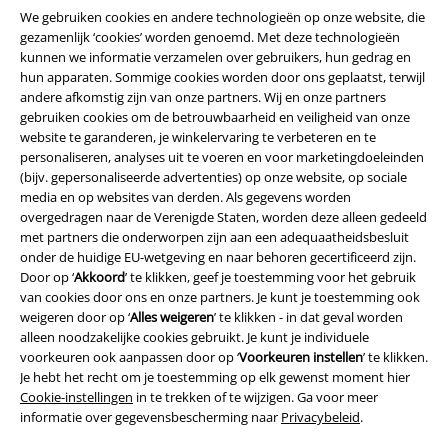
We gebruiken cookies en andere technologieën op onze website, die
gezamenlijk ‘cookies’ worden genoemd. Met deze technologieën
kunnen we informatie verzamelen over gebruikers, hun gedrag en
hun apparaten. Sommige cookies worden door ons geplaatst, terwijl
A Warner Music Group Company
andere afkomstig zijn van onze partners. Wij en onze partners
gebruiken cookies om de betrouwbaarheid en veiligheid van onze
website te garanderen, je winkelervaring te verbeteren en te
personaliseren, analyses uit te voeren en voor marketingdoeleinden
(bijv. gepersonaliseerde advertenties) op onze website, op sociale
media en op websites van derden. Als gegevens worden
overgedragen naar de Verenigde Staten, worden deze alleen gedeeld
Beveiliging
met partners die onderworpen zijn aan een adequaatheidsbesluit
onder de huidige EU-wetgeving en naar behoren gecertificeerd zijn.
Door op ‘
Akkoord
’ te klikken, geef je toestemming voor het gebruik
van cookies door ons en onze partners. Je kunt je toestemming ook
weigeren door op ‘
Alles weigeren
’ te klikken - in dat geval worden
alleen noodzakelijke cookies gebruikt. Je kunt je individuele
voorkeuren ook aanpassen door op ‘
Voorkeuren instellen
’ te klikken.
Je hebt het recht om je toestemming op elk gewenst moment hier
Cookie-instellingen
in te trekken of te wijzigen. Ga voor meer
informatie over gegevensbescherming naar
Privacybeleid
.