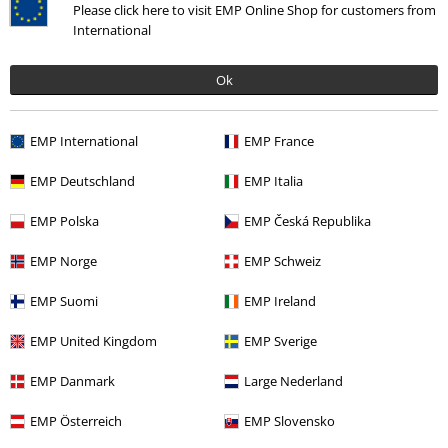
Please click here to visit EMP Online Shop for customers from
Geef ons je mening over "Portrait Eddie Smoke".
International
Schrijf een beoordeling
Ok
EMP International
EMP France
EMP Deutschland
EMP Italia
EMP Polska
EMP Česká Republika
EMP Norge
EMP Schweiz
EMP Suomi
EMP Ireland
Laatst bezocht
EMP United Kingdom
EMP Sverige
EMP Danmark
Large Nederland
EMP Österreich
EMP Slovensko