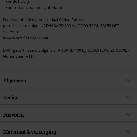
- Ronde halslijn
- Print op de voor- en achterkant
Duurzaamheid: basismateriaal Gildan Softstyle
gecertificeerd volgens STANDARD 100 by OEKO-TEX® 68252 OETI
Sedex-lid
WRAP-certificering (16346)
EMP: gecertificeerd volgens STANDARD 100 by OEKO-TEX® 21.0.57027
Hohenstein HTTI
Algemeen
Artikelnr.
581536
Design
Titel
Portrait Eddie Smoke
Producttype
T-shirt
Muziekgenre
Pasvorm
Heavy Metal
Patroon
effen
Artikelonderwerp
Band merch, Bands,
Pasvorm/Tops
Regular
Duurzaamheid
Bedrukt
Materiaal & verzorging
ja