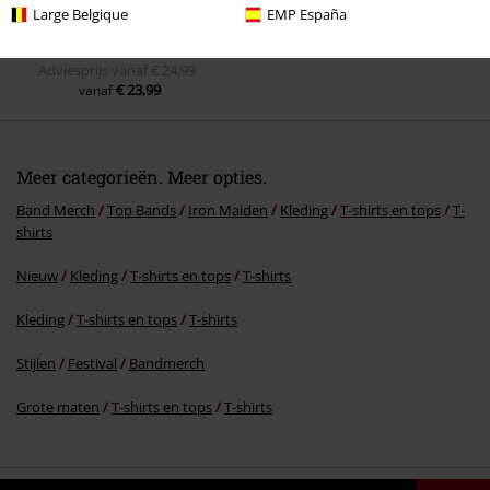
Large Belgique
EMP España
Adviesprijs
vanaf
€ 24,99
€ 23,99
vanaf
Meer categorieën. Meer opties.
Band Merch
Top Bands
Iron Maiden
Kleding
T-shirts en tops
T-
shirts
Nieuw
Kleding
T-shirts en tops
T-shirts
Kleding
T-shirts en tops
T-shirts
Stijlen
Festival
Bandmerch
Grote maten
T-shirts en tops
T-shirts