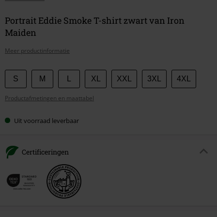
Portrait Eddie Smoke T-shirt zwart van Iron
Maiden
Meer productinformatie
Kies
S
M
L
XL
XXL
3XL
4XL
je
Productafmetingen en maattabel
maat
Uit voorraad leverbaar
Certificeringen